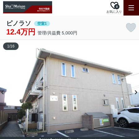
0
お気に入り
ピノラソ
空室1
12.4万円
管理/共益費 5,000円
1
/
16