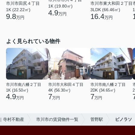
市川市田尻４丁目
市川市東大和田２丁目
1K (19.80㎡)
1K (22.22㎡)
3LDK (66.46㎡)
1
4.9
万円
9.8
16.4
万円
万円
よく見られている物件
市川市南八幡２丁目
市川市大和田４丁目
市川市南八幡２丁目
1K (16.50㎡)
4K (56.30㎡)
2DK (34.65㎡)
2
4.9
7
7
万円
万円
万円
｜寺村不動産
市川市の賃貸物件一覧
菅野駅
ピノラソ