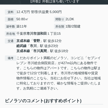
【外観】外観は落ち着いています
12.4万円 管理/共益費 5,000円
賃料
50.80㎡
2LDK
面積
間取り
築11年
1階/2階建
築年数
所在階
千葉県
市川市
須和田
１丁目15
所在地
京成本線
「
菅野
」駅 徒歩12分
交通
総武線
「
市川
」駅 徒歩23分
京成本線
「
市川真間
」駅 徒歩18分
こだわりポイント満載のピノラソ。コンビニ「セブンイ
備考
レブン 市川総合病院前店」が427m以内にある物件で
す。こちらの物件はアパートです。こちらの物件は駅ま
で徒歩で12分で到着します。市川市の地域情報や賃貸
物件情報のことなら、当社にお任せ下さい。当社は地域
に特化しておりますので、確かな情報をご提供いたしま
す。お気軽にご連絡下さい。
ピノラソのコメント(おすすめポイント)