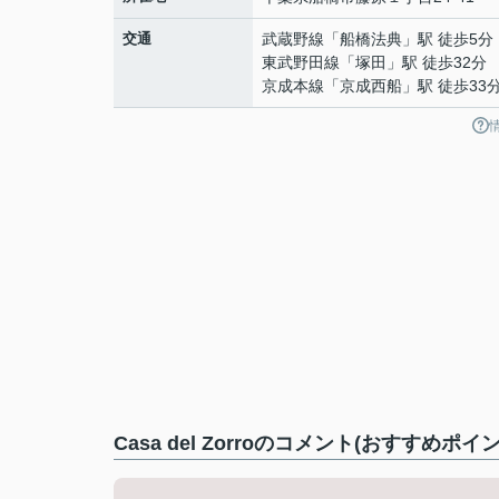
交通
武蔵野線
「
船橋法典
」駅 徒歩5分
東武野田線
「
塚田
」駅 徒歩32分
京成本線
「
京成西船
」駅 徒歩33
Casa del Zorroのコメント(おすすめポイ