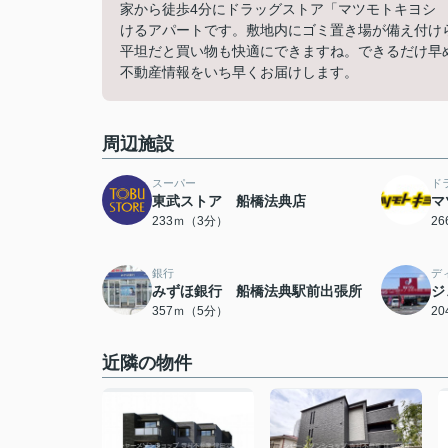
家から徒歩4分にドラッグストア「マツモトキヨシ
けるアパートです。敷地内にゴミ置き場が備え付け
平坦だと買い物も快適にできますね。できるだけ早
不動産情報をいち早くお届けします。
周辺施設
スーパー
ド
東武ストア 船橋法典店
マ
233ｍ（3分）
2
銀行
デ
みずほ銀行 船橋法典駅前出張所
ジ
357ｍ（5分）
2
近隣の物件