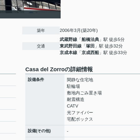
2006年3月(築20年)
築年
武蔵野線
「
船橋法典
」駅 徒歩5分
東武野田線
「
塚田
」駅 徒歩32分
交通
京成本線
「
京成西船
」駅 徒歩33分
Casa del Zorroの詳細情報
設備条件
閑静な住宅地
駐輪場
敷地内ごみ置き場
耐震構造
CATV
光ファイバー
宅配ボックス
設備(その他)
-