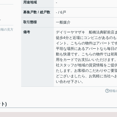
用途地域
-
募集戸数 / 総戸数
- / 6戸
分
取引態様
一般媒介
情報の見方
備考
デイリーヤマザキ 船橋法典駅前店
徒歩4分と近場にコンビニがあるのも
イント。こちらの物件はアパートで
平坦な場所にあるアパートなら毎日
動も快適です。こちらの物件では初
用をカードでお支払いいただけます
社スタッフが地域の賃貸情報をご提
たします。お客様のこだわりやご要
どございましたら、お気軽に当社へ
い合わせ下さい。
情報
ント)