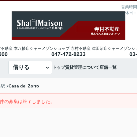
営業時間：
定休日：
不動産 本八幡店
シャーメゾンショップ 寺村不動産 津田沼店
シャーメゾンシ
900
047-472-8233
03
借りる
トップ
賃貸管理について
店舗一覧
Casa del Zorro
典駅
件の募集は終了しました。