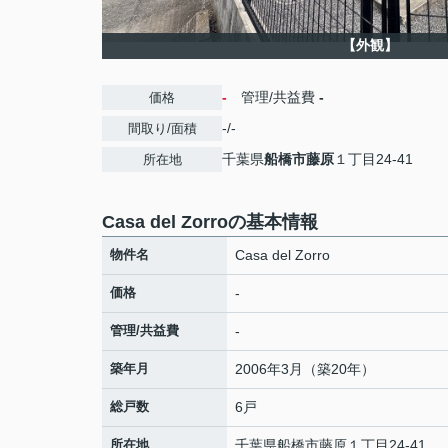
【外観】
-
管理/共益費
-
価格
-/-
間取り/面積
千葉県
船橋市
藤原
１丁目24-41
所在地
Casa del Zorroの基本情報
物件名
Casa del Zorro
価格
-
管理/共益費
-
築年月
2006年3月（築20年）
総戸数
6戸
所在地
千葉県
船橋市
藤原
１丁目24-41