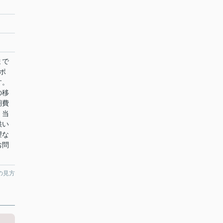
まで
ポ
す。
の移
期費
。当
供い
望な
お問
の見方