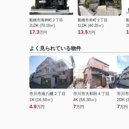
船橋市海神町２丁目
船橋市本町２丁目
2LDK (70.19㎡)
1LDK (40.25㎡)
2
17.3
13.5
1
万円
万円
よく見られている物件
市川市南八幡２丁目
市川市大和田４丁目
市川市
1K (16.50㎡)
4K (56.30㎡)
2DK (
4.9
7
7
万円
万円
万円