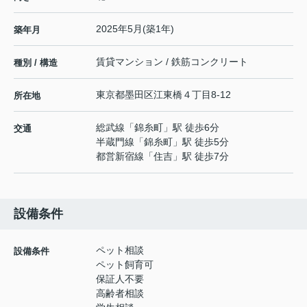
2025年5月(築1年)
築年月
賃貸マンション / 鉄筋コンクリート
種別 / 構造
東京都
墨田区
江東橋
４丁目8-12
所在地
総武線
「
錦糸町
」駅 徒歩6分
交通
半蔵門線
「
錦糸町
」駅 徒歩5分
都営新宿線
「
住吉
」駅 徒歩7分
設備条件
ペット相談
設備条件
ペット飼育可
保証人不要
高齢者相談