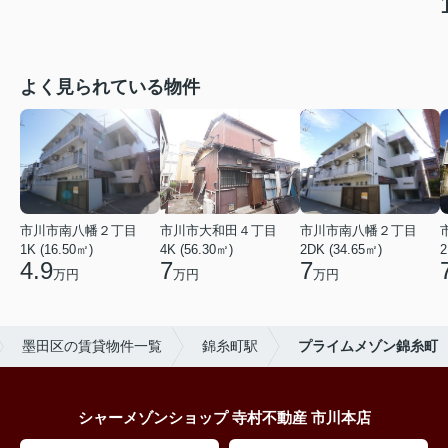
よく見られている物件
市川市南八幡２丁目
市川市大和田４丁目
市川市南八幡２丁目
1K (16.50㎡)
4K (56.30㎡)
2DK (34.65㎡)
2
4.9
7
7
万円
万円
万円
墨田区の賃貸物件一覧
錦糸町駅
プライムメゾン錦糸町
シャーメゾンショップ 寺村不動産 市川本店