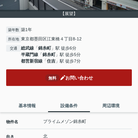
【展望】
築1年
築年数
東京都墨田区江東橋４丁目8-12
所在地
総武線
「
錦糸町
」駅 徒歩6分
交通
半蔵門線
「
錦糸町
」駅 徒歩5分
都営新宿線
「
住吉
」駅 徒歩7分
お問い合わせ
無料
基本情報
設備条件
周辺環境
プライムメゾン錦糸町
物件名
北
向き