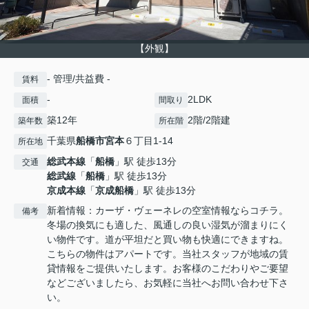
【外観】
- 管理/共益費 -
賃料
-
2LDK
面積
間取り
築12年
2階/2階建
築年数
所在階
千葉県
船橋市
宮本
６丁目1-14
所在地
総武本線
「
船橋
」駅 徒歩13分
交通
総武線
「
船橋
」駅 徒歩13分
京成本線
「
京成船橋
」駅 徒歩13分
新着情報：カーザ・ヴェーネレの空室情報ならコチラ。
備考
冬場の換気にも適した、風通しの良い湿気が溜まりにく
い物件です。道が平坦だと買い物も快適にできますね。
こちらの物件はアパートです。当社スタッフが地域の賃
貸情報をご提供いたします。お客様のこだわりやご要望
などございましたら、お気軽に当社へお問い合わせ下さ
い。