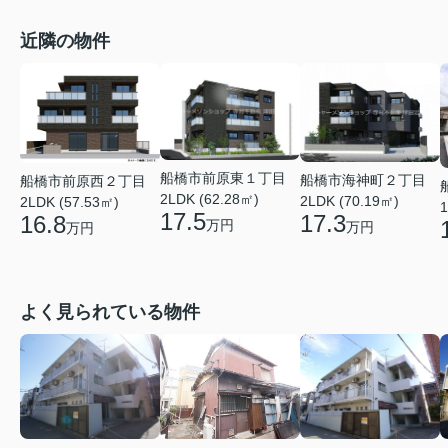
近隣の物件
船橋市前原東１丁目
船橋市海神町２丁目
船橋市前原西２丁目
2LDK (62.28㎡)
2LDK (70.19㎡)
2LDK (57.53㎡)
1
17.5
17.3
16.8
万円
万円
万円
よく見られている物件