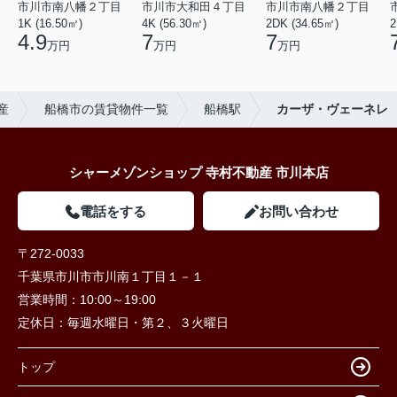
市川市南八幡２丁目
市川市大和田４丁目
市川市南八幡２丁目
1K (16.50㎡)
4K (56.30㎡)
2DK (34.65㎡)
2
4.9
7
7
万円
万円
万円
産
船橋市の賃貸物件一覧
船橋駅
カーザ・ヴェーネレ
シャーメゾンショップ 寺村不動産 市川本店
電話をする
お問い合わせ
〒272-0033
千葉県市川市市川南１丁目１－１
営業時間：
10:00～19:00
定休日：
毎週水曜日・第２、３火曜日
トップ