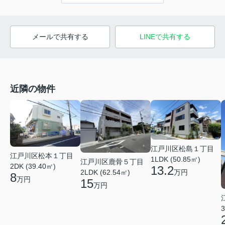
メールで共有する
LINEで共有する
近隣の物件
江戸川区松島１丁目
江戸川区松本１丁目
1LDK (50.85㎡)
江戸川区鹿骨５丁目
2DK (39.40㎡)
13.2
万円
2LDK (62.54㎡)
8
万円
15
万円
3