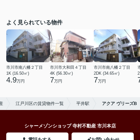
よく見られている物件
市川市南八幡２丁目
市川市大和田４丁目
市川市南八幡２丁目
1K (16.50㎡)
4K (56.30㎡)
2DK (34.65㎡)
2
4.9
7
7
万円
万円
万円
産
江戸川区の賃貸物件一覧
平井駅
アクア ヴリーズB
シャーメゾンショップ 寺村不動産 市川本店
電話をする
お問い合わせ