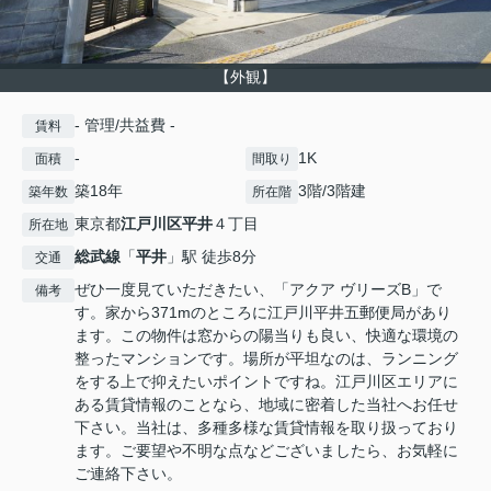
【外観】
- 管理/共益費 -
賃料
-
1K
面積
間取り
築18年
3階/3階建
築年数
所在階
東京都
江戸川区
平井
４丁目
所在地
総武線
「
平井
」駅 徒歩8分
交通
ぜひ一度見ていただきたい、「アクア ヴリーズB」で
備考
す。家から371mのところに江戸川平井五郵便局があり
ます。この物件は窓からの陽当りも良い、快適な環境の
整ったマンションです。場所が平坦なのは、ランニング
をする上で抑えたいポイントですね。江戸川区エリアに
ある賃貸情報のことなら、地域に密着した当社へお任せ
下さい。当社は、多種多様な賃貸情報を取り扱っており
ます。ご要望や不明な点などございましたら、お気軽に
ご連絡下さい。