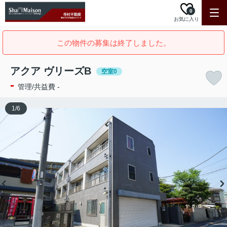
0
お気に入り
この物件の募集は終了しました。
アクア ヴリーズB
空室0
-
管理/共益費 -
1
/
6