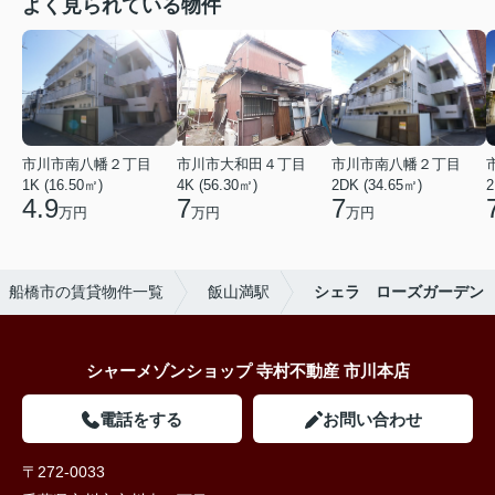
よく見られている物件
市川市南八幡２丁目
市川市大和田４丁目
市川市南八幡２丁目
1K (16.50㎡)
4K (56.30㎡)
2DK (34.65㎡)
2
4.9
7
7
万円
万円
万円
船橋市の賃貸物件一覧
飯山満駅
シェラ ローズガーデン
シャーメゾンショップ 寺村不動産 市川本店
電話をする
お問い合わせ
〒272-0033