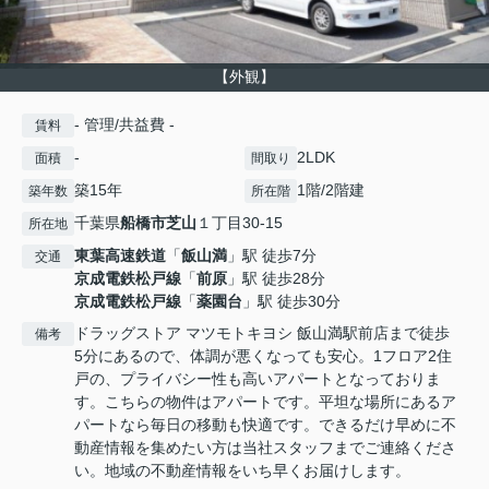
【外観】
- 管理/共益費 -
賃料
-
2LDK
面積
間取り
築15年
1階/2階建
築年数
所在階
千葉県
船橋市
芝山
１丁目30-15
所在地
東葉高速鉄道
「
飯山満
」駅 徒歩7分
交通
京成電鉄松戸線
「
前原
」駅 徒歩28分
京成電鉄松戸線
「
薬園台
」駅 徒歩30分
ドラッグストア マツモトキヨシ 飯山満駅前店まで徒歩
備考
5分にあるので、体調が悪くなっても安心。1フロア2住
戸の、プライバシー性も高いアパートとなっておりま
す。こちらの物件はアパートです。平坦な場所にあるア
パートなら毎日の移動も快適です。できるだけ早めに不
動産情報を集めたい方は当社スタッフまでご連絡くださ
い。地域の不動産情報をいち早くお届けします。