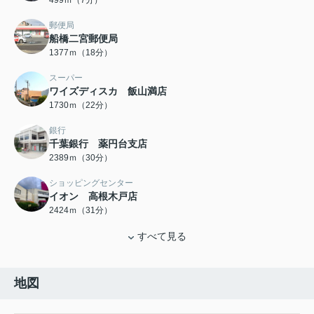
499ｍ（7分）
郵便局
船橋二宮郵便局
1377ｍ（18分）
スーパー
ワイズディスカ 飯山満店
1730ｍ（22分）
銀行
千葉銀行 薬円台支店
2389ｍ（30分）
ショッピングセンター
イオン 高根木戸店
2424ｍ（31分）
すべて見る
地図