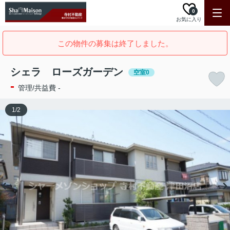
0
お気に入り
この物件の募集は終了しました。
シェラ ローズガーデン
空室0
-
管理/共益費 -
1
/
2