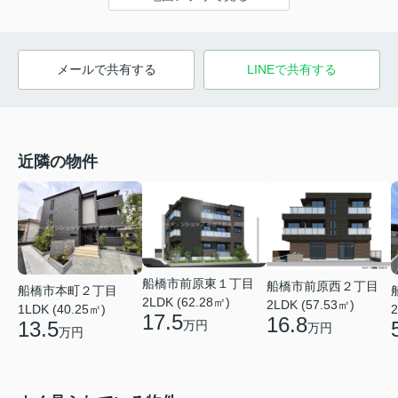
メールで共有する
LINEで共有する
近隣の物件
船橋市前原東１丁目
船橋市前原西２丁目
船橋市本町２丁目
2LDK (62.28㎡)
2LDK (57.53㎡)
1LDK (40.25㎡)
2
17.5
16.8
13.5
万円
万円
万円