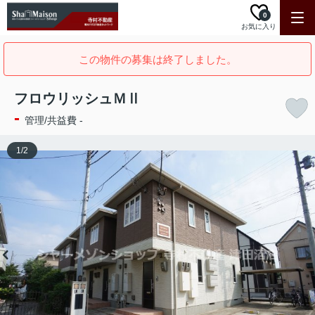
0
お気に入り
この物件の募集は終了しました。
フロウリッシュＭⅡ
-
管理/共益費 -
1
/
2