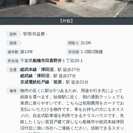
【外観】
- 管理/共益費 -
賃料
-
2LDK
面積
間取り
築13年
1-2階/2階建
築年数
所在階
千葉県
船橋市
田喜野井
１丁目20-1
所在地
総武本線
「
津田沼
」駅 徒歩27分
交通
総武線
「
津田沼
」駅 徒歩27分
京成電鉄松戸線
「
前原
」駅 徒歩21分
物件の近くに駅が2つあるため、用途や行き先によって
備考
経路を選べます。始発駅に近く、朝の通勤ラッシュでも
座席に座りやすいです。こちらは初期費用をカードでお
支払いいただける物件です。車をお持ちの方にもオスス
メの、自走式駐車場を利用できるテラスハウスです。失
敗したくない賃貸戸建て探しなら船橋市や総武本線津田
沼付近に強い当社へご連絡ください。信頼できるスタッ