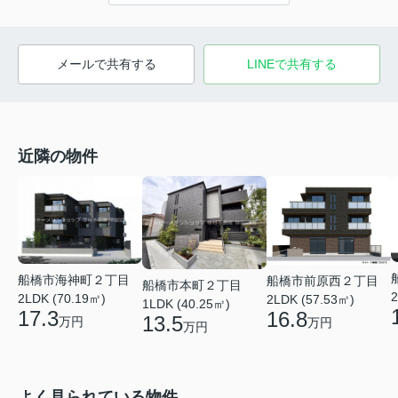
メールで共有する
LINEで共有する
近隣の物件
船橋市海神町２丁目
船橋市前原西２丁目
船橋市本町２丁目
2
2LDK (70.19㎡)
2LDK (57.53㎡)
1LDK (40.25㎡)
17.3
16.8
13.5
万円
万円
万円
よく見られている物件