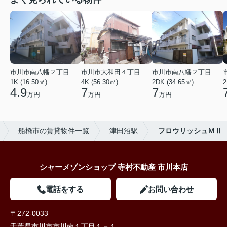
市川市南八幡２丁目
市川市大和田４丁目
市川市南八幡２丁目
1K (16.50㎡)
4K (56.30㎡)
2DK (34.65㎡)
2
4.9
7
7
万円
万円
万円
船橋市の賃貸物件一覧
津田沼駅
フロウリッシュＭⅡ
シャーメゾンショップ 寺村不動産 市川本店
電話をする
お問い合わせ
〒272-0033
千葉県市川市市川南１丁目１－１