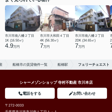
市川市南八幡２丁目
市川市大和田４丁目
市川市南八幡２丁目
1K (16.50㎡)
4K (56.30㎡)
2DK (34.65㎡)
2
4.9
7
7
万円
万円
万円
産
船橋市の賃貸物件一覧
船橋駅
フェリーチェエスト
シャーメゾンショップ 寺村不動産 市川本店
電話をする
お問い合わせ
〒272-0033
千葉県市川市市川南１丁目１－１