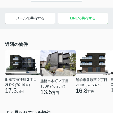
メールで共有する
LINEで共有する
近隣の物件
船橋市海神町２丁目
船橋市前原西２丁目
船橋市本町２丁目
2
2LDK (70.19㎡)
2LDK (57.53㎡)
1LDK (40.25㎡)
17.3
16.8
13.5
万円
万円
万円
よく見られている物件