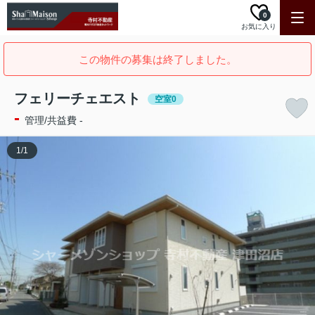
0
お気に入り
この物件の募集は終了しました。
フェリーチェエスト
空室0
-
管理/共益費 -
1
/
1