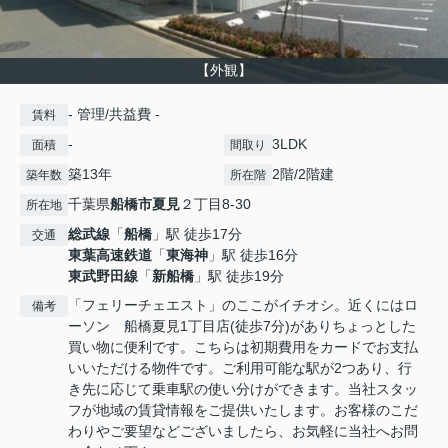
【外観】
- 管理/共益費 -
賃料
-
3LDK
面積
間取り
築13年
2階/2階建
築年数
所在階
千葉県
船橋市
夏見
２丁目8-30
所在地
総武線
「
船橋
」駅 徒歩17分
交通
東葉高速鉄道
「
東海神
」駅 徒歩16分
東武野田線
「
新船橋
」駅 徒歩19分
「フェリーチェエスト」のここがイチオシ。近くにはロ
備考
ーソン 船橋夏見1丁目店(徒歩7分)がありちょっとした
買い物に便利です。こちらは初期費用をカードでお支払
いいただける物件です。ご利用可能な駅が2つあり、行
き先に応じて乗車駅の使い分けができます。当社スタッ
フが地域の賃貸情報をご提供いたします。お客様のこだ
わりやご要望などございましたら、お気軽に当社へお問