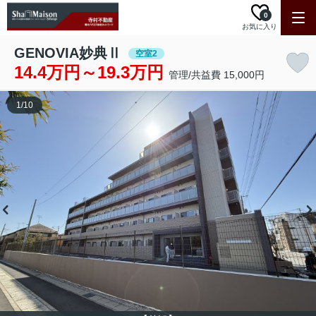
0
お気に入り
GENOVIA妙典Ⅱ
空室2
14.4万円～19.3万円
管理/共益費 15,000円
1
/
10