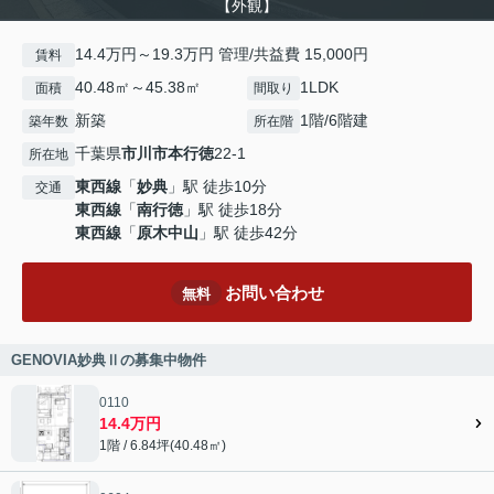
【外観】
14.4万円～19.3万円 管理/共益費 15,000円
賃料
40.48㎡～45.38㎡
1LDK
面積
間取り
新築
1階/6階建
築年数
所在階
千葉県
市川市
本行徳
22-1
所在地
東西線
「
妙典
」駅 徒歩10分
交通
東西線
「
南行徳
」駅 徒歩18分
東西線
「
原木中山
」駅 徒歩42分
お問い合わせ
無料
GENOVIA妙典Ⅱの募集中物件
0110
14.4万円
1階 / 6.84坪(40.48㎡)