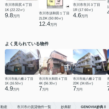
市川市田尻４丁目
市川市市川３丁目
1
1K (22.22㎡)
1R (17.60㎡)
市川市須和田１丁目
9.8
4.6
万円
万円
2LDK (50.80㎡)
12.4
万円
よく見られている物件
市川市南八幡２丁目
市川市大和田４丁目
市川市南八幡２丁目
1K (16.50㎡)
4K (56.30㎡)
2DK (34.65㎡)
2
4.9
7
7
万円
万円
万円
不動産
市川市の賃貸物件一覧
妙典駅
GENOVIA妙典Ⅱ