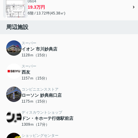
0604
19.3万円
6階 / 13.72坪(45.38㎡)
周辺施設
スーパー
イオン 市川妙典店
1128ｍ（15分）
スーパー
西友
1157ｍ（15分）
コンビニエンスストア
ローソン 妙典南口店
1175ｍ（15分）
ディスカウントショップ
ドン・キホーテ行徳駅前店
1309ｍ（17分）
ショッピングセンター