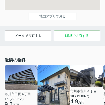
地図アプリで見る
メールで共有する
LINEで共有する
近隣の物件
市川市市川４丁目
市川市田尻４丁目
1K (19.80㎡)
1K (22.22㎡)
1
4.9
万円
9.8