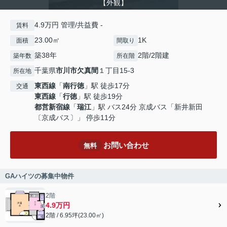
【外観】
4.9万円 管理/共益費 -
賃料
23.00㎡
1K
面積
間取り
築38年
2階/2階建
築年数
所在階
千葉県
市川市
欠真間
１丁目15-3
所在地
東西線
「
南行徳
」駅 徒歩17分
交通
東西線
「
行徳
」駅 徒歩19分
都営新宿線
「
瑞江
」駅 バス24分 京成バス「新井新田
〔京成バス〕」 停歩11分
お問い合わせ
無料
GAハイツの募集中物件
2階
4.9万円
2階 / 6.95坪(23.00㎡)