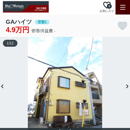
0
お気に入り
GAハイツ
空室1
4.9万円
管理/共益費 -
1
/
12