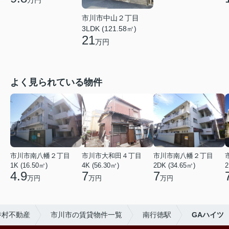
万円
市川市中山２丁目
3LDK (121.58㎡)
21
万円
よく見られている物件
市川市南八幡２丁目
市川市大和田４丁目
市川市南八幡２丁目
1K (16.50㎡)
4K (56.30㎡)
2DK (34.65㎡)
2
4.9
7
7
万円
万円
万円
寺村不動産
市川市の賃貸物件一覧
南行徳駅
GAハイツ