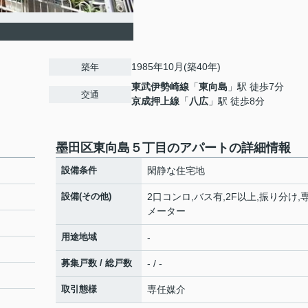
1985年10月(築40年)
築年
東武伊勢崎線
「
東向島
」駅 徒歩7分
交通
京成押上線
「
八広
」駅 徒歩8分
墨田区東向島５丁目のアパートの詳細情報
設備条件
閑静な住宅地
設備(その他)
2口コンロ,バス有,2F以上,振り分け,
メーター
用途地域
-
募集戸数 / 総戸数
- / -
取引態様
専任媒介