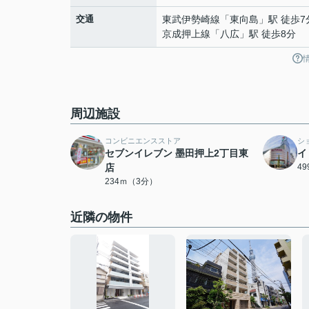
交通
東武伊勢崎線
「
東向島
」駅 徒歩7
京成押上線
「
八広
」駅 徒歩8分
周辺施設
コンビニエンスストア
シ
セブンイレブン 墨田押上2丁目東
イ
店
4
234ｍ（3分）
近隣の物件