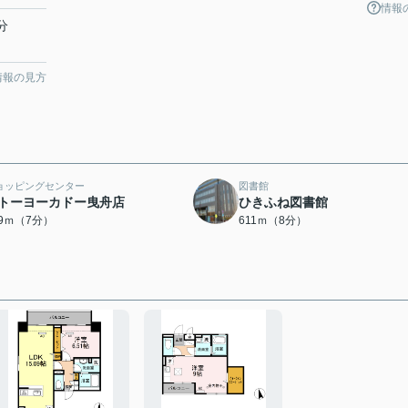
情報
分
情報の見方
ョッピングセンター
図書館
トーヨーカドー曳舟店
ひきふね図書館
99ｍ（7分）
611ｍ（8分）