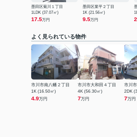
墨田区菊川１丁目
墨田区業平２丁目
1LDK (37.07㎡)
1K (21.56㎡)
1
17.5
9.5
2
万円
万円
よく見られている物件
市川市南八幡２丁目
市川市大和田４丁目
市川市
1K (16.50㎡)
4K (56.30㎡)
2DK (
4.9
7
7
万円
万円
万円