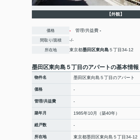
【外観】
-
管理/共益費
-
価格
-/-
間取り/面積
東京都
墨田区
東向島
５丁目34-12
所在地
墨田区東向島５丁目のアパートの基本情報
物件名
墨田区東向島５丁目のアパート
価格
-
管理/共益費
-
築年月
1985年10月（築40年）
総戸数
-
所在地
東京都
墨田区
東向島
５丁目34-12