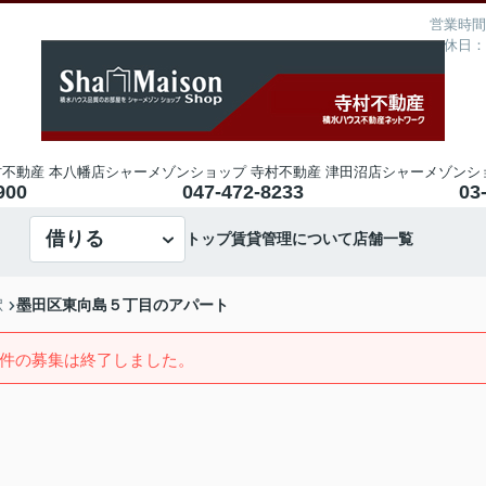
営業時間：
定休日：
不動産 本八幡店
シャーメゾンショップ 寺村不動産 津田沼店
シャーメゾンシ
900
047-472-8233
03
借りる
トップ
賃貸管理について
店舗一覧
墨田区東向島５丁目のアパート
駅
件の募集は終了しました。