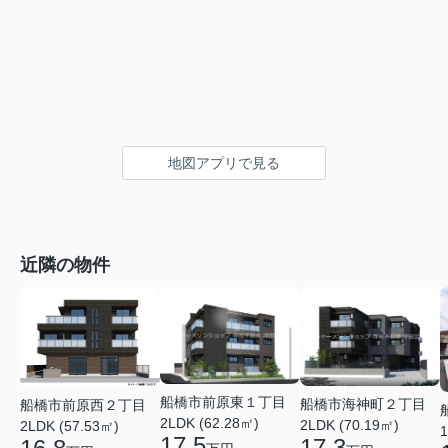
地図アプリで見る
近隣の物件
船橋市前原東１丁目
船橋市海神町２丁目
船橋市前原西２丁目
2LDK (62.28㎡)
2LDK (70.19㎡)
2LDK (57.53㎡)
1
17.5
17.3