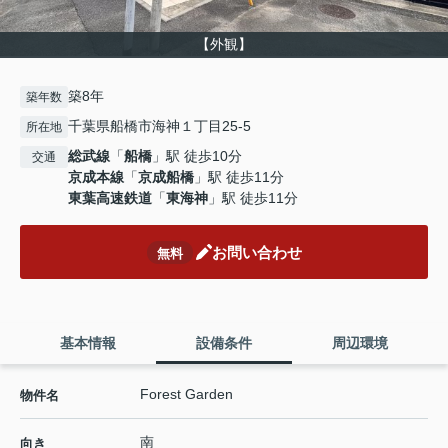
【外観】
築8年
築年数
千葉県船橋市海神１丁目25-5
所在地
総武線
「
船橋
」駅 徒歩10分
交通
京成本線
「
京成船橋
」駅 徒歩11分
東葉高速鉄道
「
東海神
」駅 徒歩11分
お問い合わせ
無料
基本情報
設備条件
周辺環境
Forest Garden
物件名
南
向き