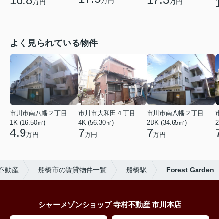
16.8
万円
万円
万円
よく見られている物件
市川市南八幡２丁目
市川市大和田４丁目
市川市南八幡２丁目
1K (16.50㎡)
4K (56.30㎡)
2DK (34.65㎡)
2
4.9
7
7
万円
万円
万円
不動産
船橋市の賃貸物件一覧
船橋駅
Forest Garden
シャーメゾンショップ 寺村不動産 市川本店