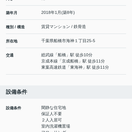
2018年1月(築8年)
築年月
賃貸マンション / 鉄骨造
種別 / 構造
千葉県
船橋市
海神
１丁目25-5
所在地
総武線
「
船橋
」駅 徒歩10分
交通
京成本線
「
京成船橋
」駅 徒歩11分
東葉高速鉄道
「
東海神
」駅 徒歩11分
設備条件
閑静な住宅地
設備条件
保証人不要
２人入居可
室内洗濯機置場