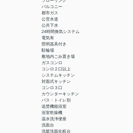
フローリング
バルコニー
都市ガス
公営水道
公共下水
24時間換気システム
電気有
照明器具付き
駐輪場
敷地内ごみ置き場
ガスコンロ
コンロ２口以上
システムキッチン
対面式キッチン
コンロ３口
カウンターキッチン
バス・トイレ別
追焚機能浴室
浴室乾燥機
温水洗浄便座
洗面台
洗髪洗面化粧台