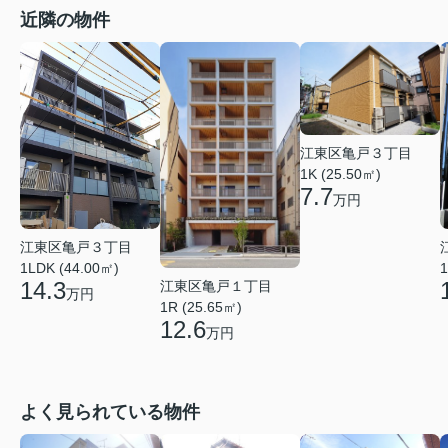
近隣の物件
江東区亀戸３丁目
1K (25.50㎡)
7.7
万円
江東区亀戸３丁目
1LDK (44.00㎡)
1
14.3
江東区亀戸１丁目
万円
1R (25.65㎡)
12.6
万円
よく見られている物件