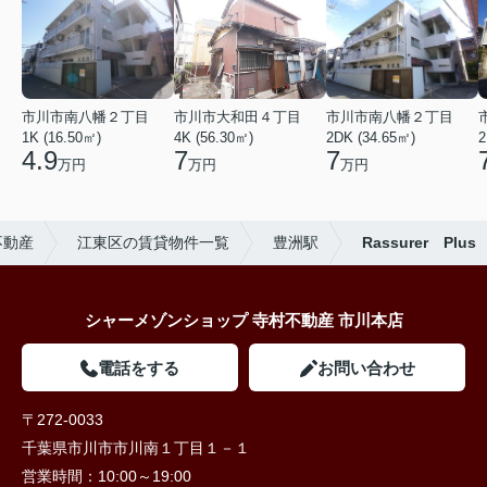
市川市南八幡２丁目
市川市大和田４丁目
市川市南八幡２丁目
1K (16.50㎡)
4K (56.30㎡)
2DK (34.65㎡)
2
4.9
7
7
万円
万円
万円
不動産
江東区の賃貸物件一覧
豊洲駅
Rassurer Plus
シャーメゾンショップ 寺村不動産 市川本店
電話をする
お問い合わせ
〒272-0033
千葉県市川市市川南１丁目１－１
営業時間：
10:00～19:00