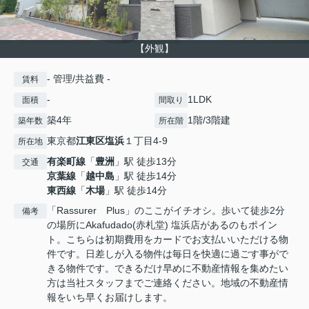
【外観】
- 管理/共益費 -
賃料
-
1LDK
面積
間取り
築4年
1階/3階建
築年数
所在階
東京都
江東区
塩浜
１丁目4-9
所在地
有楽町線
「
豊洲
」駅 徒歩13分
交通
京葉線
「
越中島
」駅 徒歩14分
東西線
「
木場
」駅 徒歩14分
「Rassurer Plus」のここがイチオシ。歩いて徒歩2分
備考
の場所にAkafudado(赤札堂) 塩浜店があるのもポイン
ト。こちらは初期費用をカードでお支払いいただける物
件です。日差しが入る物件は毎日を快適に過ごす事がで
きる物件です。できるだけ早めに不動産情報を集めたい
方は当社スタッフまでご連絡ください。地域の不動産情
報をいち早くお届けします。