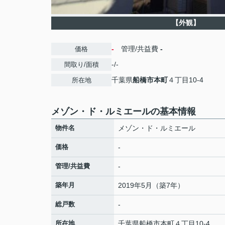
【外観】
-
管理/共益費
-
価格
-/-
間取り/面積
千葉県
船橋市
本町
４丁目10-4
所在地
メゾン・ド・ルミエールの基本情報
物件名
メゾン・ド・ルミエール
価格
-
管理/共益費
-
築年月
2019年5月（築7年）
総戸数
-
所在地
千葉県
船橋市
本町
４丁目10-4