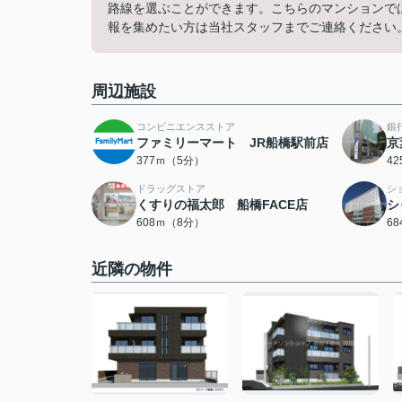
路線を選ぶことができます。こちらのマンションで
報を集めたい方は当社スタッフまでご連絡ください
周辺施設
コンビニエンスストア
銀
ファミリーマート JR船橋駅前店
京
377ｍ（5分）
4
ドラッグストア
シ
くすりの福太郎 船橋FACE店
シ
608ｍ（8分）
6
近隣の物件