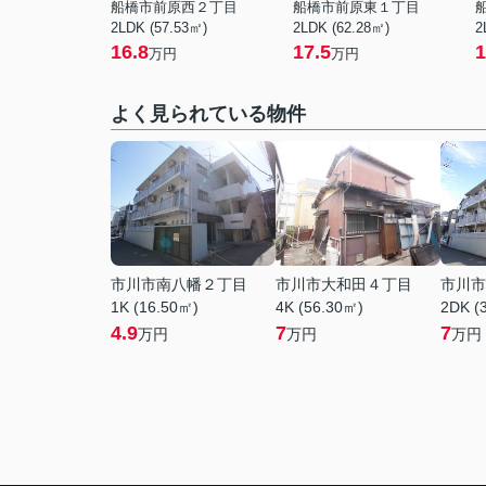
船橋市前原西２丁目
船橋市前原東１丁目
2LDK (57.53㎡)
2LDK (62.28㎡)
2
16.8
17.5
1
万円
万円
よく見られている物件
市川市南八幡２丁目
市川市大和田４丁目
市川市
1K (16.50㎡)
4K (56.30㎡)
2DK (
4.9
7
7
万円
万円
万円