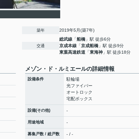
2019年5月(築7年)
築年
総武線
「
船橋
」駅 徒歩6分
京成本線
「
京成船橋
」駅 徒歩9分
交通
東葉高速鉄道
「
東海神
」駅 徒歩18分
メゾン・ド・ルミエールの詳細情報
設備条件
駐輪場
光ファイバー
オートロック
宅配ボックス
設備(その他)
-
用途地域
-
募集戸数 / 総戸数
- / -