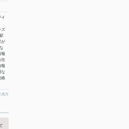
がイ
ーズ
駅
駅が
な
情報
お任
情報
明な
連絡
の見方
て