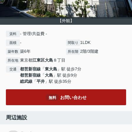
【外観】
- 管理/共益費 -
賃料
-
1LDK
面積
間取り
築6年
2階/3階建
築年数
所在階
東京都
江東区
大島
８丁目
所在地
都営新宿線
「
東大島
」駅 徒歩7分
交通
都営新宿線
「
大島
」駅 徒歩9分
総武線
「
平井
」駅 徒歩35分
お問い合わせ
無料
周辺施設