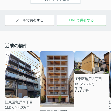
メールで共有する
LINEで共有する
近隣の物件
江東区亀戸３丁目
1K (25.50㎡)
7.7
万円
江東区亀戸３丁目
1LDK (44.00㎡)
1