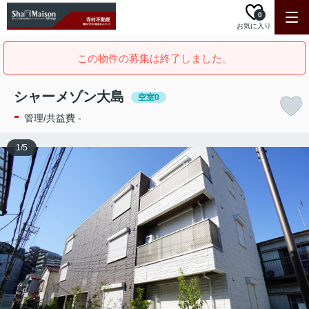
0
お気に入り
この物件の募集は終了しました。
シャーメゾン大島
空室0
-
管理/共益費 -
1
/
5