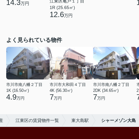
14.3
江東区亀戸１丁目
万円
1R (25.65㎡)
12.6
万円
よく見られている物件
市川市南八幡２丁目
市川市大和田４丁目
市川市南八幡２丁目
1K (16.50㎡)
4K (56.30㎡)
2DK (34.65㎡)
2
4.9
7
7
万円
万円
万円
産
江東区の賃貸物件一覧
東大島駅
シャーメゾン大島