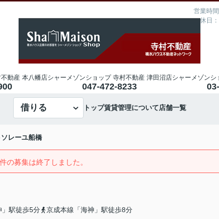
営業時間：
定休日：
不動産 本八幡店
シャーメゾンショップ 寺村不動産 津田沼店
シャーメゾンシ
900
047-472-8233
03
借りる
トップ
賃貸管理について
店舗一覧
ソレーユ船橋
件の募集は終了しました。
神」駅徒歩5分
京成本線「海神」駅徒歩8分