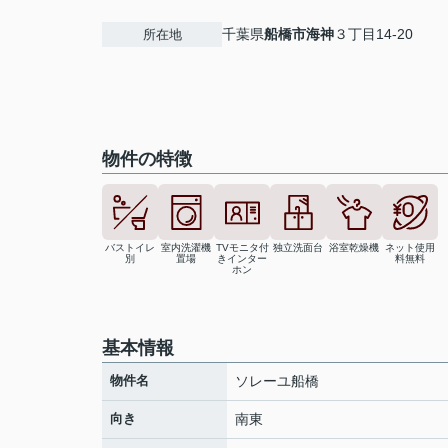
千葉県
船橋市
海神
３丁目14-20
所在地
物件の特徴
バストイレ
室内洗濯機
TVモニタ付
独立洗面台
浴室乾燥機
ネット使用
別
置場
きインター
料無料
ホン
基本情報
物件名
ソレーユ船橋
向き
南東