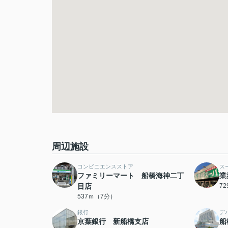
周辺施設
コンビニエンスストア
ス
ファミリーマート 船橋海神二丁
業
目店
7
537ｍ（7分）
銀行
デ
京葉銀行 新船橋支店
船