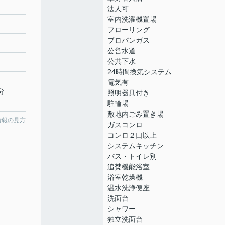
法人可
室内洗濯機置場
フローリング
プロパンガス
公営水道
公共下水
24時間換気システム
電気有
分
照明器具付き
駐輪場
敷地内ごみ置き場
情報の見方
ガスコンロ
コンロ２口以上
システムキッチン
バス・トイレ別
追焚機能浴室
浴室乾燥機
温水洗浄便座
洗面台
シャワー
独立洗面台