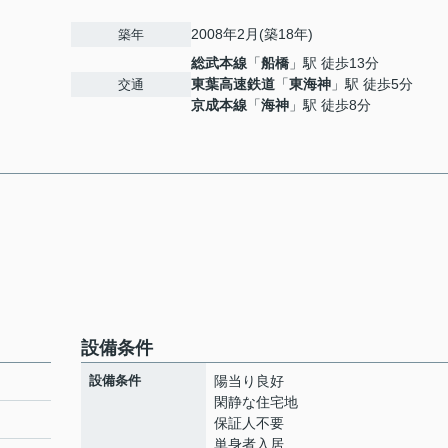
2008年2月(築18年)
築年
総武本線
「
船橋
」駅 徒歩13分
東葉高速鉄道
「
東海神
」駅 徒歩5分
交通
京成本線
「
海神
」駅 徒歩8分
設備条件
設備条件
陽当り良好
閑静な住宅地
保証人不要
単身者入居