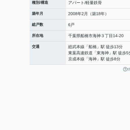
種別/構造
アパート/軽量鉄骨
築年月
2008年2月（築18年）
総戸数
6戸
所在地
千葉県
船橋市
海神
３丁目14-20
交通
総武本線
「
船橋
」駅 徒歩13分
東葉高速鉄道
「
東海神
」駅 徒歩5
京成本線
「
海神
」駅 徒歩8分