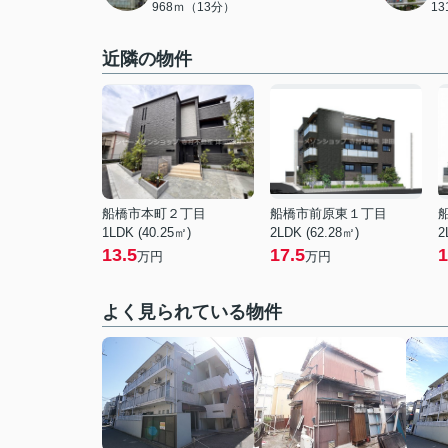
968ｍ（13分）
1
近隣の物件
船橋市本町２丁目
船橋市前原東１丁目
1LDK (40.25㎡)
2LDK (62.28㎡)
2
13.5
17.5
1
万円
万円
よく見られている物件