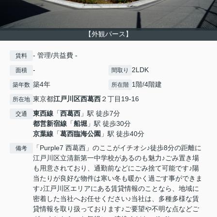
【外観パース】
- 管理/共益費 -
賃料
-
2LDK
面積
間取り
築4年
1階/4階建
築年数
所在階
東京都
江戸川区
西葛西
２丁目19-16
所在地
東西線
「
西葛西
」駅 徒歩7分
交通
都営新宿線
「
船堀
」駅 徒歩30分
京葉線
「
葛西臨海公園
」駅 徒歩40分
「Purple7 西葛西」のここがイチオシ♪徒歩8分の距離に
備考
江戸川区立清新第一中学校があるのも魅力♪ごみ置き場
も用意されており、通勤前などにごみ捨て可能です♪陽
当たりが良好な物件は寒い冬も暖かく過ごす事ができま
す♪江戸川区エリアにある賃貸情報のことなら、地域に
密着した当社へお任せください♪当社は、多種多様な賃
貸情報を取り扱っております♪ご要望や不明な点などご