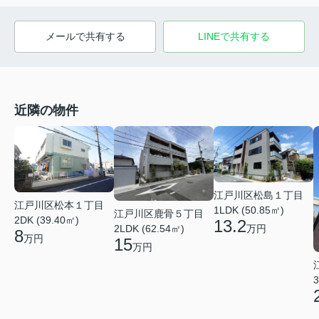
メールで共有する
LINEで共有する
近隣の物件
江戸川区松島１丁目
江戸川区松本１丁目
1LDK (50.85㎡)
江戸川区鹿骨５丁目
2DK (39.40㎡)
13.2
万円
2LDK (62.54㎡)
8
万円
15
万円
3