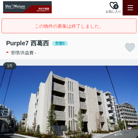
0
お気に入り
この物件の募集は終了しました。
Purple7 西葛西
空室0
-
管理/共益費 -
1
/
5