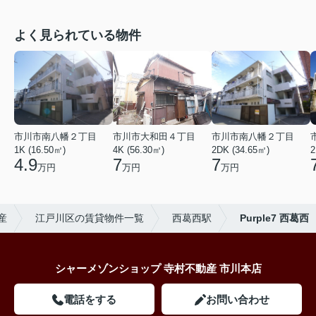
よく見られている物件
市川市南八幡２丁目
市川市大和田４丁目
市川市南八幡２丁目
1K (16.50㎡)
4K (56.30㎡)
2DK (34.65㎡)
2
4.9
7
7
万円
万円
万円
産
江戸川区の賃貸物件一覧
西葛西駅
Purple7 西葛西
シャーメゾンショップ 寺村不動産 市川本店
電話をする
お問い合わせ