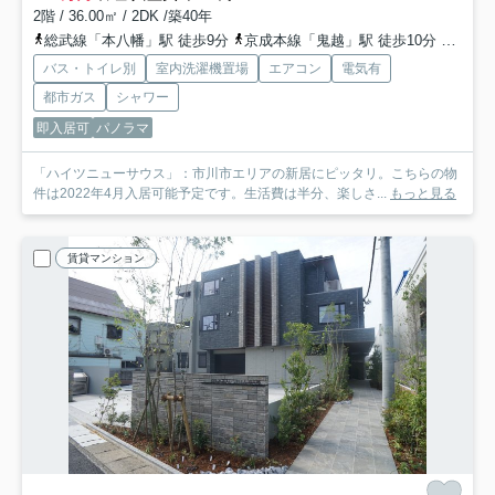
2階 / 36.00㎡ / 2DK /築40年
総武線「本八幡」駅 徒歩9分
京成本線「鬼越」駅 徒歩10分
都営新
バス・トイレ別
室内洗濯機置場
エアコン
電気有
都市ガス
シャワー
即入居可
パノラマ
「ハイツニューサウス」：市川市エリアの新居にピッタリ。こちらの物
件は2022年4月入居可能予定です。生活費は半分、楽しさ...
もっと見る
賃貸マンション