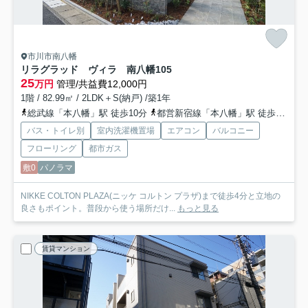
市川市南八幡
リラグラッド ヴィラ 南八幡
105
25
万円
管理/共益費12,000円
1階 / 82.99㎡ / 2LDK＋S(納戸) /築1年
総武線「本八幡」駅 徒歩10分
都営新宿線「本八幡」駅 徒歩14分
バス・トイレ別
室内洗濯機置場
エアコン
バルコニー
フローリング
都市ガス
敷0
パノラマ
NIKKE COLTON PLAZA(ニッケ コルトン プラザ)まで徒歩4分と立地の
良さもポイント。普段から使う場所だけ...
もっと見る
賃貸マンション