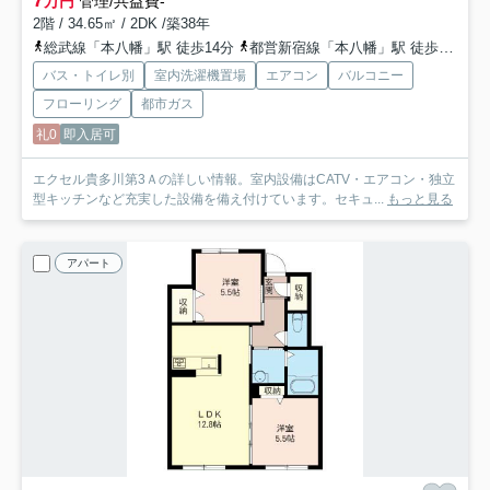
7
万円
管理/共益費-
2階 / 34.65㎡ / 2DK /築38年
総武線「本八幡」駅 徒歩14分
都営新宿線「本八幡」駅 徒歩15分
バス・トイレ別
室内洗濯機置場
エアコン
バルコニー
フローリング
都市ガス
礼0
即入居可
エクセル貴多川第3Ａの詳しい情報。室内設備はCATV・エアコン・独立
型キッチンなど充実した設備を備え付けています。セキュ...
もっと見る
アパート