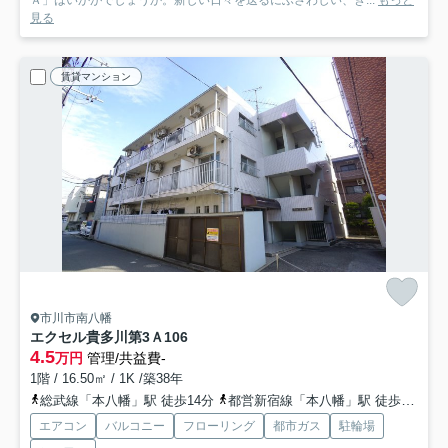
Ａ」はいかがでしょうか。新しい日々を送るにふさわしい、き...
もっと
見る
賃貸マンション
市川市南八幡
エクセル貴多川第3Ａ
106
4.5
万円
管理/共益費-
1階 / 16.50㎡ / 1K /築38年
総武線「本八幡」駅 徒歩14分
都営新宿線「本八幡」駅 徒歩15分
エアコン
バルコニー
フローリング
都市ガス
駐輪場