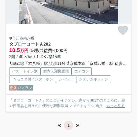
市川市南八幡
タプローコートＡ
202
10.5
万円
管理/共益費6,000円
2階 / 40.50㎡ / 1LDK /築15年
総武線「本八幡」駅 徒歩11分
京成本線「京成八幡」駅 徒歩13分
バス・トイレ別
室内洗濯機置場
エアコン
TVモニタ付インターホン
シャワー
システムキッチン
敷0
パノラマ
「タプローコートＡ」のここがイチオシ。家から382mのところに、薬
や日用品を買うのに便利な調剤薬局 マツモトキヨシ 南八...
もっと見る
1