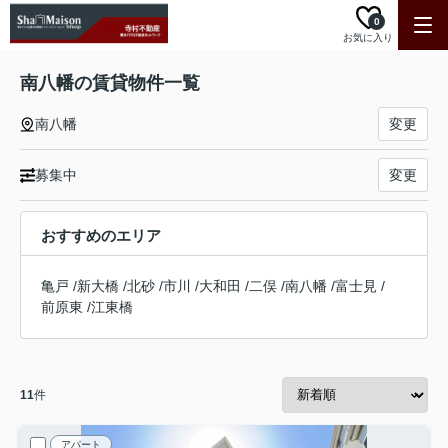
0
お気に入り
南八幡の賃貸物件一覧
南八幡
変更
募集中
変更
おすすめのエリア
亀戸
/
新大橋
/
北砂
/
市川
/
大和田
/
二俣
/
南八幡
/
富士見
/
前原東
/
江東橋
11
件
アパート