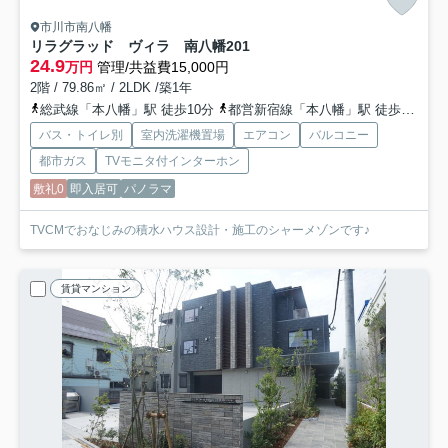
市川市南八幡
リラグラッド ヴィラ 南八幡
201
24.9
万円
管理/共益費15,000円
2階 / 79.86㎡ / 2LDK /築1年
総武線「本八幡」駅 徒歩10分
都営新宿線「本八幡」駅 徒歩14分
バス・トイレ別
室内洗濯機置場
エアコン
バルコニー
都市ガス
TVモニタ付インターホン
敷礼0
即入居可
パノラマ
TVCMでおなじみの積水ハウス設計・施工のシャーメゾンです♪
賃貸マンション