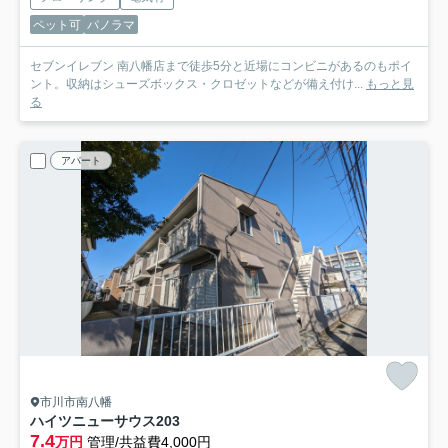
ペット可
パノラマ
セブンイレブン 南八幡店まで徒歩5分と近場にコンビニがあるのもポイ
ント。収納はシューズボックス・クロゼットなどが備え付け...
もっと見
る
アパート
市川市南八幡
ハイツニューサウス
203
7.4
万円
管理/共益費4,000円