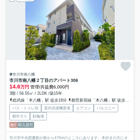
市川市南八幡
市川市南八幡２丁目のアパート
306
14.6
万円
管理/共益費6,000円
3階 / 56.55㎡ / 2LDK /築15年
総武線「本八幡」駅 徒歩18分
都営新宿線「本八幡」駅 徒歩18分
バス・トイレ別
室内洗濯機置場
エアコン
バルコニー
都市ガス
駐輪場
敷0
即入居可
市川市中央図書館が家から470mのところにあります。本好きの方にオ