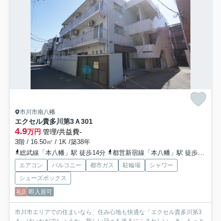
市川市南八幡
エクセル貴多川第3Ａ
301
4.9
万円
管理/共益費-
3階 / 16.50㎡ / 1K /築38年
総武線「本八幡」駅 徒歩14分
都営新宿線「本八幡」駅 徒歩15分
エアコン
バルコニー
都市ガス
駐輪場
シャワー
シューズボックス
礼0
即入居可
市川市エリアでの住まいなら、住み心地も快適な「エクセル貴多川第3