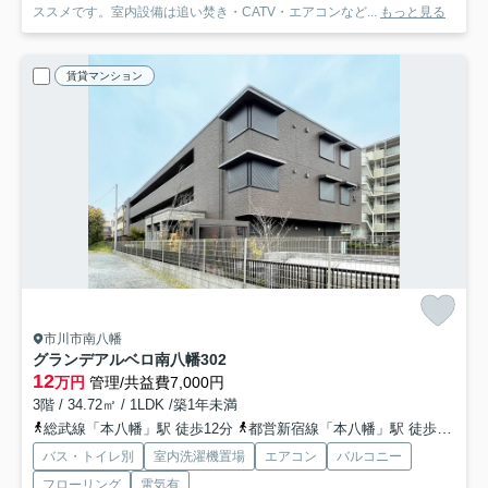
ススメです。室内設備は追い焚き・CATV・エアコンなど...
もっと見る
賃貸マンション
市川市南八幡
グランデアルベロ南八幡
302
12
万円
管理/共益費7,000円
3階 / 34.72㎡ / 1LDK /築1年未満
総武線「本八幡」駅 徒歩12分
都営新宿線「本八幡」駅 徒歩14分
バス・トイレ別
室内洗濯機置場
エアコン
バルコニー
フローリング
電気有