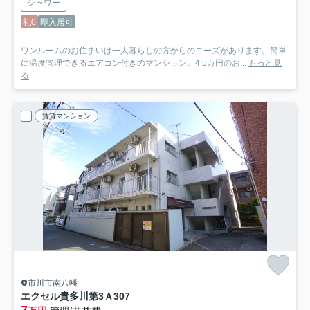
シャワー
礼0
即入居可
ワンルームのお住まいは一人暮らしの方からのニーズがあります。簡単
に温度管理できるエアコン付きのマンション。4.5万円のお...
もっと見
る
賃貸マンション
市川市南八幡
エクセル貴多川第3Ａ
307