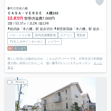
市川市南八幡
ＣＡＳＡ・ＶＥＲＤＥ Ａ棟
102
12.8
万円
管理/共益費7,000円
1階 / 53.37㎡ / 2LDK /築13年
総武線「本八幡」駅 徒歩15分
都営新宿線「本八幡」駅 徒歩18分
バス・トイレ別
室内洗濯機置場
エアコン
電気有
TVモニタ付インターホン
シャワー
敷0
即入居可
新しい生活にお勧めなのが、こちらのアパートです。日常生活で利用頻
度の高い水回りだからこそ、使い勝手のいいシステムキッチン...
もっと
見る
アパート