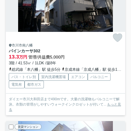
市川市南八幡
パインカーサ
302
13.3
万円
管理/共益費5,000円
3階 / 41.53㎡ / 1LDK /築8年
総武線「本八幡」駅 徒歩5分
京成本線「京成八幡」駅 徒歩10分
都
バス・トイレ別
室内洗濯機置場
エアコン
バルコニー
電気有
都市ガス
ダイエー市川大和田店まで490mです。大量の洗濯物もバルコニーで解
決。衣類の管理がしやすいウォークインクロゼットが付いて...
もっと見
る
賃貸マンション