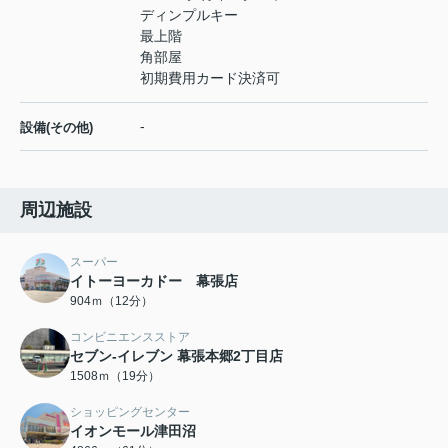
ディンプルキー
最上階
角部屋
初期費用カード決済可
-
設備(その他)
周辺施設
スーパー
イトーヨーカドー 幕張店
904ｍ（12分）
コンビニエンスストア
セブン-イレブン 幕張本郷2丁目店
1508ｍ（19分）
ショッピングセンター
イオンモール津田沼