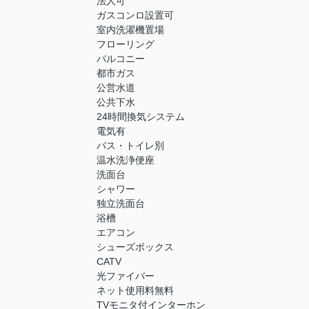
法人可
ガスコンロ設置可
室内洗濯機置場
フローリング
バルコニー
都市ガス
公営水道
公共下水
24時間換気システム
電気有
バス・トイレ別
温水洗浄便座
洗面台
シャワー
独立洗面台
浴槽
エアコン
シューズボックス
CATV
光ファイバー
ネット使用料無料
TVモニタ付インターホン