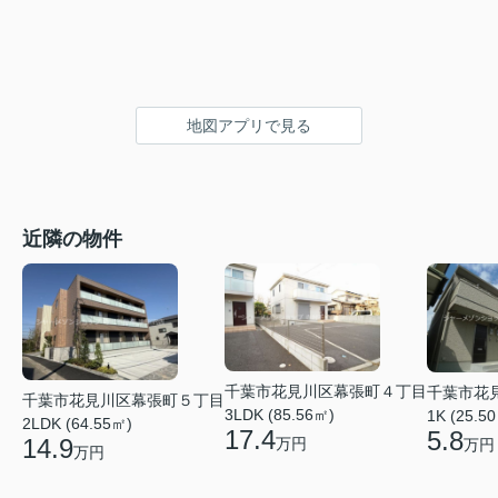
地図アプリで見る
近隣の物件
千葉市花見川区幕張町４丁目
千葉市花
千葉市花見川区幕張町５丁目
3LDK (85.56㎡)
1K (25.5
2LDK (64.55㎡)
17.4
5.8
14.9
万円
万円
万円