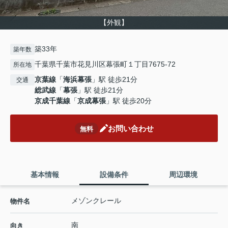
【外観】
築33年
築年数
千葉県千葉市花見川区幕張町１丁目7675-72
所在地
京葉線
「
海浜幕張
」駅 徒歩21分
交通
総武線
「
幕張
」駅 徒歩21分
京成千葉線
「
京成幕張
」駅 徒歩20分
お問い合わせ
無料
基本情報
設備条件
周辺環境
メゾンクレール
物件名
南
向き