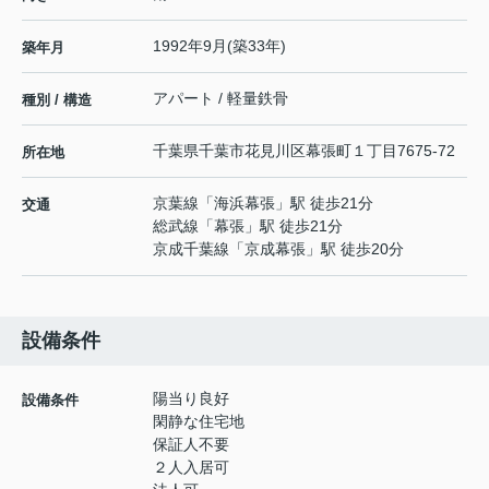
1992年9月(築33年)
築年月
アパート / 軽量鉄骨
種別 / 構造
千葉県
千葉市花見川区
幕張町
１丁目7675-72
所在地
京葉線
「
海浜幕張
」駅 徒歩21分
交通
総武線
「
幕張
」駅 徒歩21分
京成千葉線
「
京成幕張
」駅 徒歩20分
設備条件
陽当り良好
設備条件
閑静な住宅地
保証人不要
２人入居可