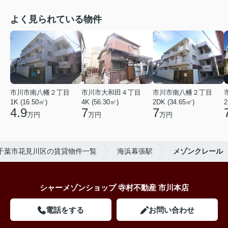
よく見られている物件
市川市南八幡２丁目
市川市大和田４丁目
市川市南八幡２丁目
1K (16.50㎡)
4K (56.30㎡)
2DK (34.65㎡)
2
4.9
7
7
万円
万円
万円
千葉市花見川区の賃貸物件一覧
海浜幕張駅
メゾンクレール
シャーメゾンショップ 寺村不動産 市川本店
電話をする
お問い合わせ