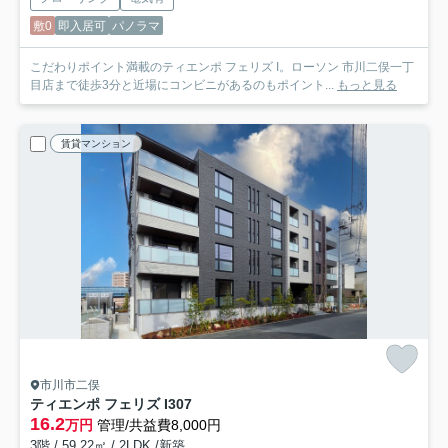
敷0
即入居可
パノラマ
こだわりポイント満載のティエンポ フェリズ I。ローソン 市川二俣一丁
目店まで徒歩3分と近場にコンビニがあるのもポイント...
もっと見る
賃貸マンション
市川市二俣
ティエンポ フェリズ I
307
16.2
万円
管理/共益費8,000円
3階 / 59.22㎡ / 2LDK /新築