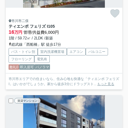
市川市二俣
ティエンポ フェリズ I
105
16
万円
管理/共益費6,000円
1階 / 59.72㎡ / 2LDK /新築
総武線「西船橋」駅 徒歩17分
バス・トイレ別
室内洗濯機置場
エアコン
バルコニー
フローリング
電気有
敷礼0
即入居可
パノラマ
市川市エリアでの住まいなら、住み心地も快適な「ティエンポ フェリズ
I」はいかがでしょうか。家から徒歩3分にドラッグスト...
もっと見る
賃貸マンション