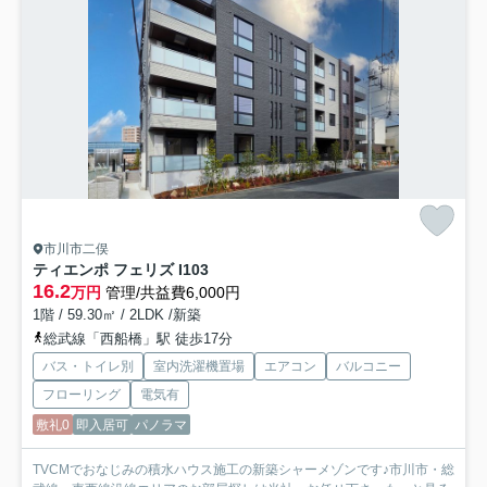
市川市二俣
ティエンポ フェリズ I
103
16.2
万円
管理/共益費6,000円
1階 / 59.30㎡ / 2LDK /新築
総武線「西船橋」駅 徒歩17分
バス・トイレ別
室内洗濯機置場
エアコン
バルコニー
フローリング
電気有
敷礼0
即入居可
パノラマ
TVCMでおなじみの積水ハウス施工の新築シャーメゾンです♪市川市・総