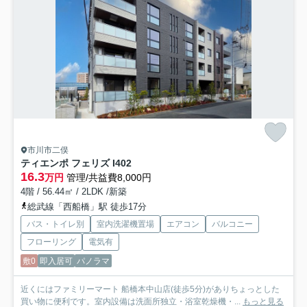
市川市二俣
ティエンポ フェリズ I
402
16.3
万円
管理/共益費8,000円
4階 / 56.44㎡ / 2LDK /新築
総武線「西船橋」駅 徒歩17分
バス・トイレ別
室内洗濯機置場
エアコン
バルコニー
フローリング
電気有
敷0
即入居可
パノラマ
近くにはファミリーマート 船橋本中山店(徒歩5分)がありちょっとした
買い物に便利です。室内設備は洗面所独立・浴室乾燥機・...
もっと見る