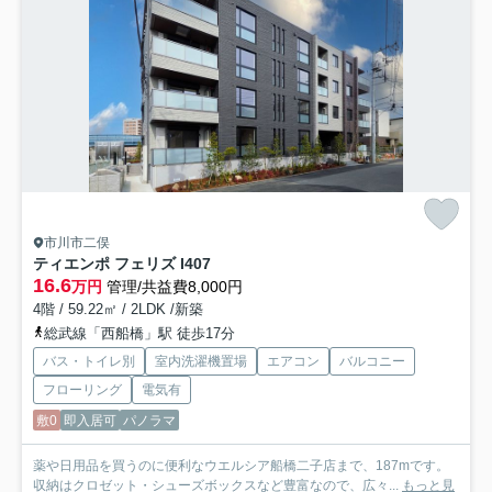
市川市二俣
ティエンポ フェリズ I
407
16.6
万円
管理/共益費8,000円
4階 / 59.22㎡ / 2LDK /新築
総武線「西船橋」駅 徒歩17分
バス・トイレ別
室内洗濯機置場
エアコン
バルコニー
フローリング
電気有
敷0
即入居可
パノラマ
薬や日用品を買うのに便利なウエルシア船橋二子店まで、187mです。
収納はクロゼット・シューズボックスなど豊富なので、広々...
もっと見