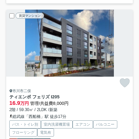
賃貸マンション
市川市二俣
ティエンポ フェリズ I
205
16.9
万円
管理/共益費8,000円
2階 / 59.30㎡ / 2LDK /新築
総武線「西船橋」駅 徒歩17分
バス・トイレ別
室内洗濯機置場
エアコン
バルコニー
フローリング
電気有