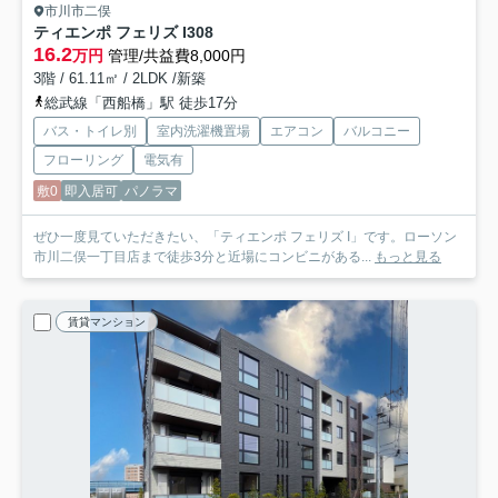
市川市二俣
ティエンポ フェリズ I
308
16.2
万円
管理/共益費8,000円
3階 / 61.11㎡ / 2LDK /新築
総武線「西船橋」駅 徒歩17分
バス・トイレ別
室内洗濯機置場
エアコン
バルコニー
フローリング
電気有
敷0
即入居可
パノラマ
ぜひ一度見ていただきたい、「ティエンポ フェリズ I」です。ローソン
市川二俣一丁目店まで徒歩3分と近場にコンビニがある...
もっと見る
賃貸マンション