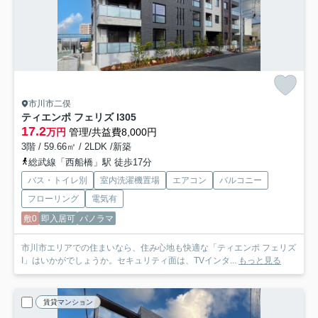
市川市二俣
ティエンポ フェリズ I
305
17.2
万円
管理/共益費8,000円
3階 / 59.66㎡ / 2LDK /新築
総武線「西船橋」駅 徒歩17分
バス・トイレ別
室内洗濯機置場
エアコン
バルコニー
フローリング
電気有
敷0
即入居可
パノラマ
市川市エリアでの住まいなら、住み心地も快適な「ティエンポ フェリズ
I」はいかがでしょうか。セキュリティ面は、TVインタ...
もっと見る
賃貸マンション