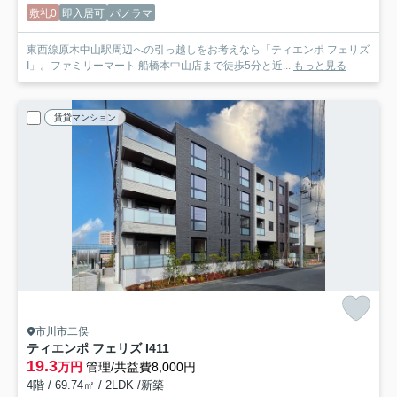
敷礼0
即入居可
パノラマ
東西線原木中山駅周辺への引っ越しをお考えなら「ティエンポ フェリズ
I」。ファミリーマート 船橋本中山店まで徒歩5分と近...
もっと見る
賃貸マンション
市川市二俣
ティエンポ フェリズ I
411
19.3
万円
管理/共益費8,000円
4階 / 69.74㎡ / 2LDK /新築