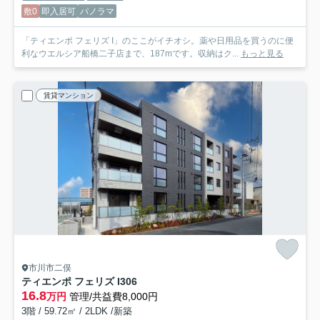
敷0
即入居可
パノラマ
「ティエンポ フェリズ I」のここがイチオシ。薬や日用品を買うのに便
利なウエルシア船橋二子店まで、187mです。収納はク...
もっと見る
賃貸マンション
市川市二俣
ティエンポ フェリズ I
306
16.8
万円
管理/共益費8,000円
3階 / 59.72㎡ / 2LDK /新築