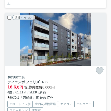
る
賃貸マンション
市川市二俣
ティエンポ フェリズ I
408
16.6
万円
管理/共益費8,000円
4階 / 61.11㎡ / 2LDK /新築
総武線「西船橋」駅 徒歩17分
バス・トイレ別
室内洗濯機置場
エアコン
バルコニー
フローリング
電気有