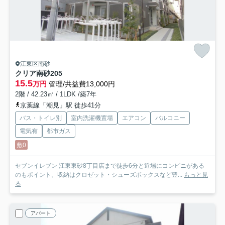
江東区南砂
クリア南砂
205
15.5
万円
管理/共益費13,000円
2階 / 42.23㎡ / 1LDK /築7年
京葉線「潮見」駅 徒歩41分
バス・トイレ別
室内洗濯機置場
エアコン
バルコニー
電気有
都市ガス
敷0
セブンイレブン 江東東砂8丁目店まで徒歩6分と近場にコンビニがある
のもポイント。収納はクロゼット・シューズボックスなど豊...
もっと見
る
アパート