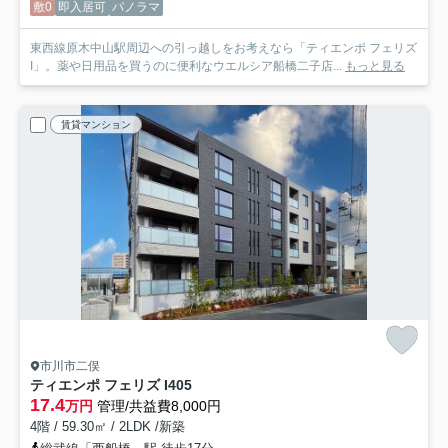
敷0
即入居可
パノラマ
東西線原木中山駅周辺への引っ越しをお考えなら「ティエンポ フェリズ
I」。薬や日用品を買うのに便利なウエルシア船橋二子店...
もっと見る
賃貸マンション
市川市二俣
ティエンポ フェリズ I
405
17.4
万円
管理/共益費8,000円
4階 / 59.30㎡ / 2LDK /新築