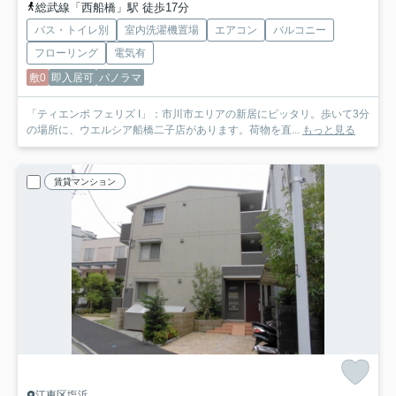
総武線「西船橋」駅 徒歩17分
バス・トイレ別
室内洗濯機置場
エアコン
バルコニー
フローリング
電気有
敷0
即入居可
パノラマ
「ティエンポ フェリズ I」：市川市エリアの新居にピッタリ。歩いて3分
の場所に、ウエルシア船橋二子店があります。荷物を直...
もっと見る
賃貸マンション
江東区塩浜