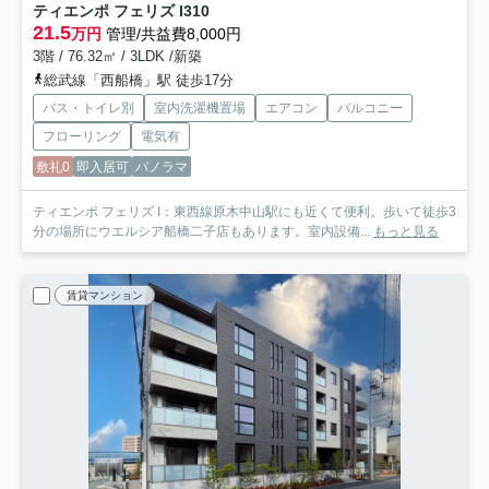
ティエンポ フェリズ I
310
21.5
万円
管理/共益費8,000円
3階 / 76.32㎡ / 3LDK /新築
総武線「西船橋」駅 徒歩17分
バス・トイレ別
室内洗濯機置場
エアコン
バルコニー
フローリング
電気有
敷礼0
即入居可
パノラマ
ティエンポ フェリズ I：東西線原木中山駅にも近くて便利。歩いて徒歩3
分の場所にウエルシア船橋二子店もあります。室内設備...
もっと見る
賃貸マンション