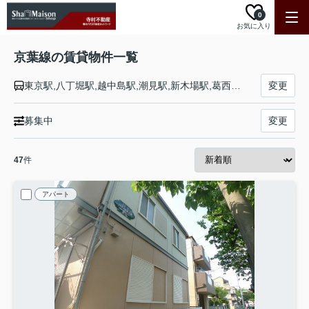
0
お気に入り
京葉線の賃貸物件一覧
東京駅,八丁堀駅,越中島駅,潮見駅,新木場駅,葛西臨海公園駅,舞浜駅,新浦安駅,市川塩浜駅,二俣新町駅,西船橋駅,南船橋駅,新習志野駅,幕張豊砂駅,海浜幕張駅,検見川浜駅,稲毛海岸駅,千葉みなと駅,蘇我駅
変更
募集中
変更
47
件
アパート