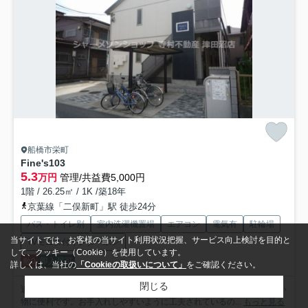
船橋市栄町
Fine's
103
5.3
万円
管理/共益費5,000円
1階 / 26.25㎡ / 1K /築18年
京葉線「二俣新町」駅 徒歩24分
バス・トイレ別
室内洗濯機置場
エアコン
電気有
駐輪場
当サイトでは、お客様の当サイト利用状況把握、サービス向上検討を目的と
TVモニタ付インターホン
して、クッキー（Cookie）を使用しています。
敷0
即入居可
詳しくは、当社の
「Cookieの取扱いについて」
をご確認ください。
閉じる
近くにはセブンイレブン 船橋栄町店(徒歩6分)がありちょっとした買い
物に便利です。お手入れしやすいように工夫されているの...
もっと見る