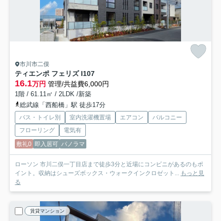
市川市二俣
ティエンポ フェリズ I
107
16.1
万円
管理/共益費6,000円
1階 / 61.11㎡ / 2LDK /新築
総武線「西船橋」駅 徒歩17分
バス・トイレ別
室内洗濯機置場
エアコン
バルコニー
フローリング
電気有
敷礼0
即入居可
パノラマ
ローソン 市川二俣一丁目店まで徒歩3分と近場にコンビニがあるのもポ
イント。収納はシューズボックス・ウォークインクロゼット...
もっと見
る
賃貸マンション