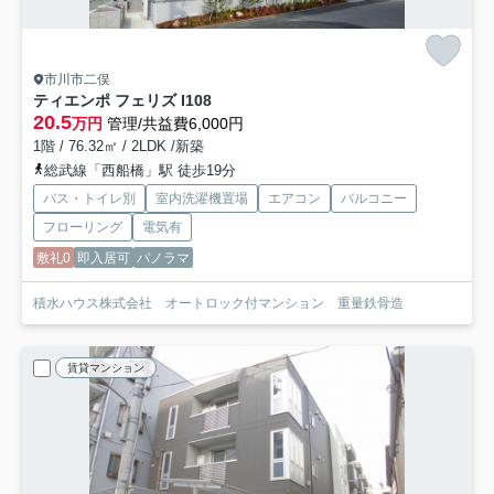
市川市二俣
ティエンポ フェリズ I
108
20.5
万円
管理/共益費6,000円
1階 / 76.32㎡ / 2LDK /新築
総武線「西船橋」駅 徒歩19分
バス・トイレ別
室内洗濯機置場
エアコン
バルコニー
フローリング
電気有
敷礼0
即入居可
パノラマ
積水ハウス株式会社 オートロック付マンション 重量鉄骨造
賃貸マンション