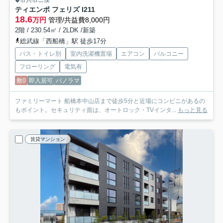
市川市二俣
ティエンポ フェリズ I
211
18.6
万円
管理/共益費8,000円
2階 / 230.54㎡ / 2LDK /新築
総武線「西船橋」駅 徒歩17分
バス・トイレ別
室内洗濯機置場
エアコン
バルコニー
フローリング
電気有
敷0
即入居可
パノラマ
ファミリーマート 船橋本中山店まで徒歩5分と近場にコンビニがあるの
もポイント。セキュリティ面は、オートロック・TVインタ...
もっと見る
賃貸マンション