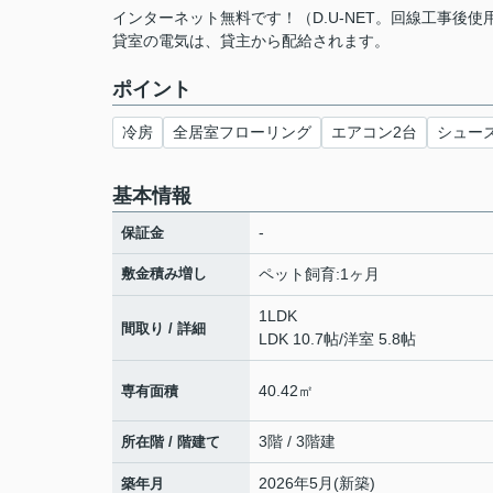
インターネット無料です！（D.U-NET。回線工事後
貸室の電気は、貸主から配給されます。
ポイント
冷房
全居室フローリング
エアコン2台
シュー
基本情報
-
保証金
敷金積み増し
ペット飼育:1ヶ月
1LDK
間取り / 詳細
LDK 10.7帖
/
洋室 5.8帖
40.42㎡
専有面積
3階 / 3階建
所在階 / 階建て
2026年5月(新築)
築年月