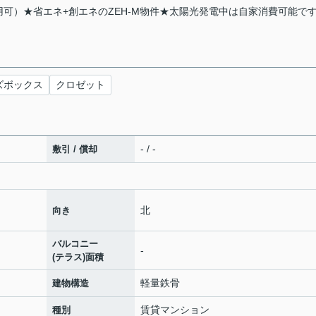
使用可）★省エネ+創エネのZEH-M物件★太陽光発電中は自家消費可能で
ズボックス
クロゼット
- / -
敷引 / 償却
北
向き
バルコニー
-
(テラス)面積
軽量鉄骨
建物構造
賃貸マンション
種別