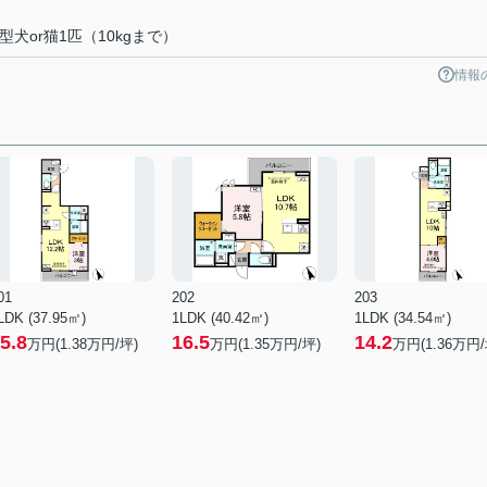
犬or猫1匹（10kgまで）
情報
01
202
203
LDK (37.95㎡)
1LDK (40.42㎡)
1LDK (34.54㎡)
5.8
16.5
14.2
万円(
1.38
万円/坪)
万円(
1.35
万円/坪)
万円(
1.36
万円/