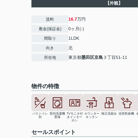
【外観】
16.7
万円
賃料
0ヶ月(-)
敷金(保証金)
1LDK
間取り
北
向き
東京都
墨田区
京島
３丁目51-11
所在地
物件の特徴
バストイレ
室内洗濯機
TVモニタ付
カウンター
独立洗面台
浴室乾燥機
別
置場
きインター
キッチン
ホン
セールスポイント