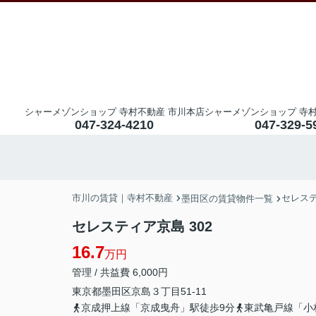
シャーメゾンショップ 寺村不動産 市川本店
シャーメゾンショップ 寺村
047-324-4210
047-329-5
市川の賃貸｜寺村不動産
セレス
墨田区の賃貸物件一覧
セレスティア京島 302
16.7
万円
管理 / 共益費 6,000円
東京都
墨田区
京島
３丁目51-11
京成押上線「京成曳舟」駅徒歩9分
東武亀戸線「小