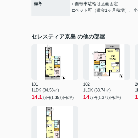
備考
□自転車駐輪は区画固定
□ペット可（敷金1ヶ月積増）、小型
セレスティア京島 の他の部屋
101
102
2
1LDK (34.58㎡)
1LDK (33.74㎡)
1
14.1
14
1
万円(
1.35
万円/坪)
万円(
1.37
万円/坪)