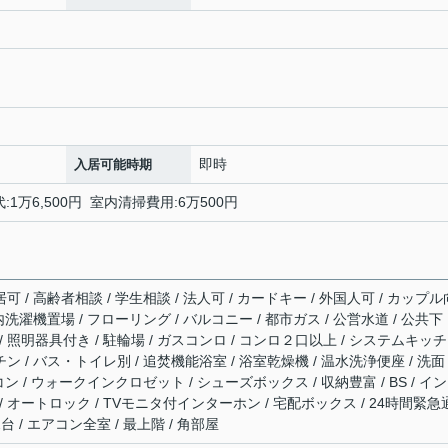
月
即時
入居可能時期
換代:1万6,500円 室内清掃費用:6万500円
可 / 高齢者相談 / 学生相談 / 法人可 / カードキー / 外国人可 / カップル
室内洗濯機置場 / フローリング / バルコニー / 都市ガス / 公営水道 / 公共下
 / 照明器具付き / 駐輪場 / ガスコンロ / コンロ２口以上 / システムキッチ
ン / バス・トイレ別 / 追焚機能浴室 / 浴室乾燥機 / 温水洗浄便座 / 洗面
アコン / ウォークインクロゼット / シューズボックス / 収納豊富 / BS / イ
 オートロック / TVモニタ付インターホン / 宅配ボックス / 24時間緊急
台 / エアコン全室 / 最上階 / 角部屋