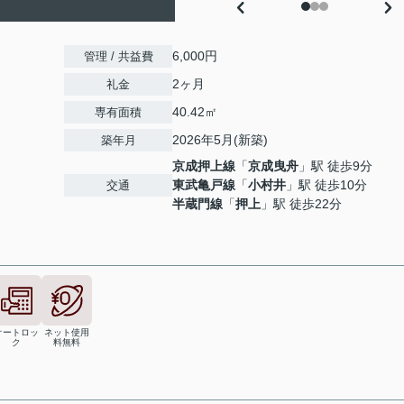
6,000円
管理 / 共益費
2ヶ月
礼金
40.42㎡
専有面積
2026年5月(新築)
築年月
京成押上線
「
京成曳舟
」駅 徒歩9分
東武亀戸線
「
小村井
」駅 徒歩10分
交通
半蔵門線
「
押上
」駅 徒歩22分
オートロッ
ネット使用
ク
料無料