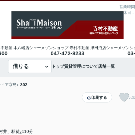
営業時間：
定休日：
不動産 本八幡店
シャーメゾンショップ 寺村不動産 津田沼店
シャーメゾンシ
900
047-472-8233
03
借りる
トップ
賃貸管理について
店舗一覧
ティア京島
302
印刷する
お気
村井」駅徒歩10分