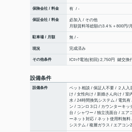
保険会社 / 料金
有 / -
保証会社 / 料金
必加入 / その他
月額賃料等総額の3.4％＋800円/
駐車場 / 月額
無 / -
完成済み
現況
その他条件
ICﾛｯｸ電池(初回):2,750円 鍵交
設備条件
設備条件
ペット相談 / 保証人不要 / ２人入居
け / 女性向け / 新婚さん向け / 
水 / 24時間換気システム / 電気有
ン / コンロ３口 / カウンターキッチ
台 / シャワー / 独立洗面台 / エ
ーネット対応 / ネット使用料無料 /
システム / 複層ガラス / エアコン2