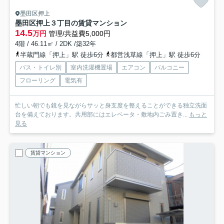
墨田区押上
墨田区押上３丁目の賃貸マンション
14.5
万円
管理/共益費5,000円
4階 / 46.11㎡ / 2DK /築32年
半蔵門線「押上」駅 徒歩6分
都営浅草線「押上」駅 徒歩6分
バス・トイレ別
室内洗濯機置場
エアコン
バルコニー
フローリング
電気有
忙しい朝でも鏡を見ながらサッと身支度を整えることができる独立洗面
台を備えております。共用部にはエレベータ・敷地内ごみ置き...
もっと
見る
賃貸マンション