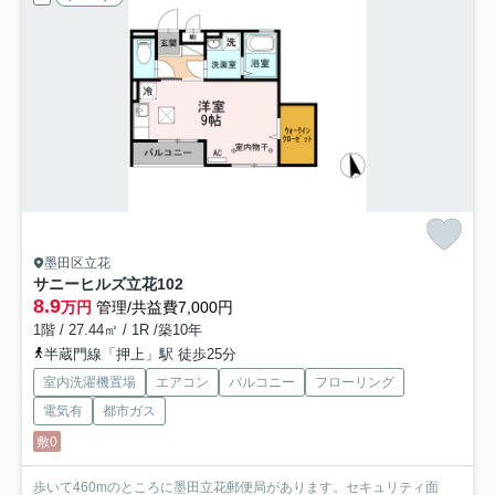
墨田区立花
サニーヒルズ立花
102
8.9
万円
管理/共益費7,000円
1階 / 27.44㎡ / 1R /築10年
半蔵門線「押上」駅 徒歩25分
室内洗濯機置場
エアコン
バルコニー
フローリング
電気有
都市ガス
敷0
歩いて460mのところに墨田立花郵便局があります。セキュリティ面