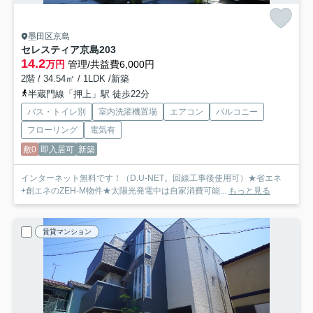
墨田区京島
セレスティア京島
203
14.2
万円
管理/共益費6,000円
2階 / 34.54㎡ / 1LDK /新築
半蔵門線「押上」駅 徒歩22分
バス・トイレ別
室内洗濯機置場
エアコン
バルコニー
フローリング
電気有
敷0
即入居可
新築
インターネット無料です！（D.U-NET。回線工事後使用可）★省エネ
+創エネのZEH-M物件★太陽光発電中は自家消費可能...
もっと見る
賃貸マンション