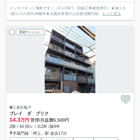
インターネット無料です！（D.U-NET。回線工事後使用可）★省エネ
+創エネのZEH-M物件★太陽光発電中は自家消費可能...
もっと見る
賃貸マンション
江東区亀戸
ブレイ ダ ブリク
14.3
万円
管理/共益費6,500円
2階 / 44.00㎡ / 1LDK /築4年
半蔵門線「押上」駅 徒歩17分