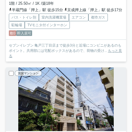
1階 / 25.50㎡ / 1K /築18年
半蔵門線「押上」駅 徒歩15分
京成押上線「押上」駅 徒歩17分
バス・トイレ別
室内洗濯機置場
エアコン
都市ガス
駐輪場
TVモニタ付インターホン
敷0
即入居可
セブンイレブン 亀戸三丁目店まで徒歩3分と近場にコンビニがあるのも
ポイント。共用部には宅配ボックスがあるので、荷物の受け...
もっと見
る
賃貸マンション