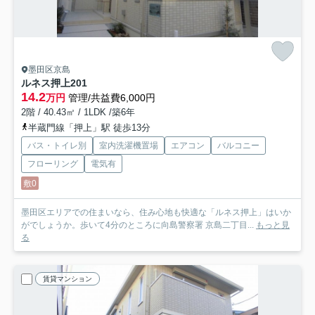
墨田区京島
ルネス押上
201
14.2
万円
管理/共益費6,000円
2階 / 40.43㎡ / 1LDK /築6年
半蔵門線「押上」駅 徒歩13分
バス・トイレ別
室内洗濯機置場
エアコン
バルコニー
フローリング
電気有
敷0
墨田区エリアでの住まいなら、住み心地も快適な「ルネス押上」はいか
がでしょうか。歩いて4分のところに向島警察署 京島二丁目...
もっと見
る
賃貸マンション