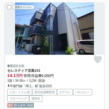
賃貸マンション
墨田区京島
セレスティア京島
101
14.1
万円
管理/共益費6,000円
1階 / 34.58㎡ / 1LDK /新築
半蔵門線「押上」駅 徒歩22分
バス・トイレ別
室内洗濯機置場
エアコン
バルコニー
フローリング
電気有
敷0
即入居可
新築