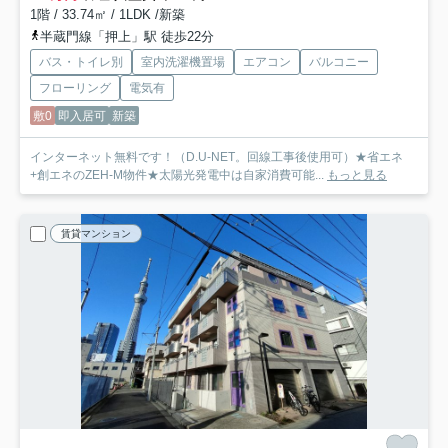
1階 / 33.74㎡ / 1LDK /新築
半蔵門線「押上」駅 徒歩22分
バス・トイレ別
室内洗濯機置場
エアコン
バルコニー
フローリング
電気有
敷0
即入居可
新築
インターネット無料です！（D.U-NET。回線工事後使用可）★省エネ
+創エネのZEH-M物件★太陽光発電中は自家消費可能...
もっと見る
賃貸マンション