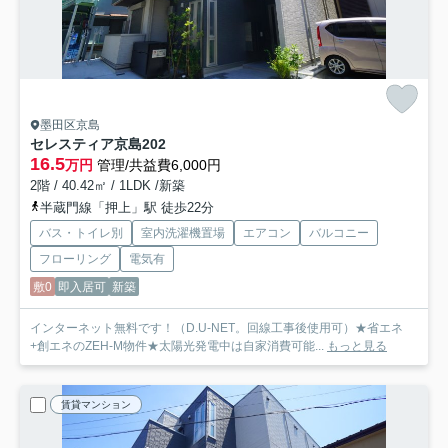
墨田区京島
セレスティア京島
202
16.5
万円
管理/共益費6,000円
2階 / 40.42㎡ / 1LDK /新築
半蔵門線「押上」駅 徒歩22分
バス・トイレ別
室内洗濯機置場
エアコン
バルコニー
フローリング
電気有
敷0
即入居可
新築
インターネット無料です！（D.U-NET。回線工事後使用可）★省エネ
+創エネのZEH-M物件★太陽光発電中は自家消費可能...
もっと見る
賃貸マンション