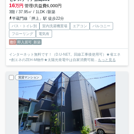
16
万円
管理/共益費6,000円
3階 / 37.95㎡ / 1LDK /新築
半蔵門線「押上」駅 徒歩22分
バス・トイレ別
室内洗濯機置場
エアコン
バルコニー
フローリング
電気有
敷0
即入居可
新築
インターネット無料です！（D.U-NET。回線工事後使用可）★省エネ
+創エネのZEH-M物件★太陽光発電中は自家消費可能...
もっと見る
賃貸マンション