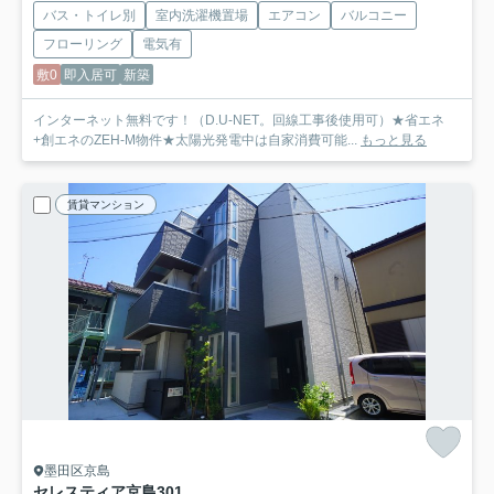
バス・トイレ別
室内洗濯機置場
エアコン
バルコニー
フローリング
電気有
敷0
即入居可
新築
インターネット無料です！（D.U-NET。回線工事後使用可）★省エネ
+創エネのZEH-M物件★太陽光発電中は自家消費可能...
もっと見る
賃貸マンション
墨田区京島
セレスティア京島
301