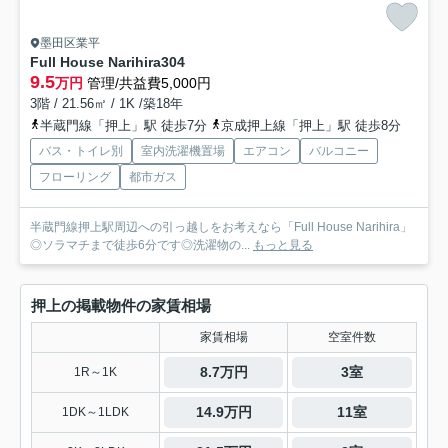
墨田区業平
Full House Narihira
304
9.5
万円
管理/共益費5,000円
3階 / 21.56㎡ / 1K /築18年
半蔵門線「押上」駅 徒歩7分
京成押上線「押上」駅 徒歩8分
バス・トイレ別
室内洗濯機置場
エアコン
バルコニー
フローリング
都市ガス
半蔵門線押上駅周辺への引っ越しをお考えなら「Full House Narihira」
◎ソラマチまで徒歩6分です◎洗濯物の...
もっと見る
押上の掲載物件の家賃相場
家賃相場
空室件数
8.7万円
3室
1R～1K
14.9万円
11室
1DK～1LDK