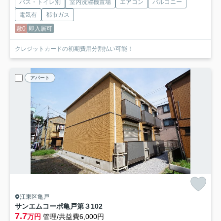
バス・トイレ別
室内洗濯機置場
エアコン
バルコニー
電気有
都市ガス
敷0
即入居可
クレジットカードの初期費用分割払い可能！
アパート
江東区亀戸
サンエムコーポ亀戸第３
102
7.7
万円
管理/共益費6,000円