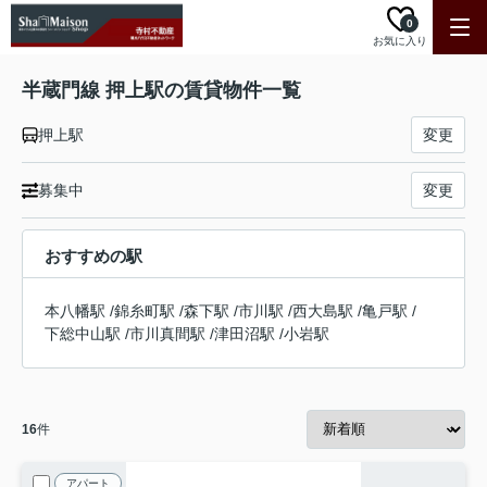
0
お気に入り
半蔵門線 押上駅の賃貸物件一覧
押上駅
変更
募集中
変更
おすすめの駅
本八幡駅
/
錦糸町駅
/
森下駅
/
市川駅
/
西大島駅
/
亀戸駅
/
下総中山駅
/
市川真間駅
/
津田沼駅
/
小岩駅
16
件
アパート