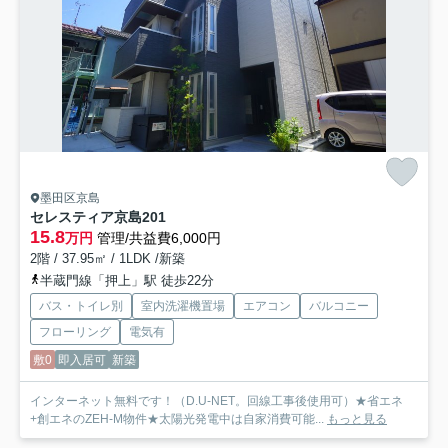
墨田区京島
セレスティア京島
201
15.8
万円
管理/共益費6,000円
2階 / 37.95㎡ / 1LDK /新築
半蔵門線「押上」駅 徒歩22分
バス・トイレ別
室内洗濯機置場
エアコン
バルコニー
フローリング
電気有
敷0
即入居可
新築
インターネット無料です！（D.U-NET。回線工事後使用可）★省エネ
+創エネのZEH-M物件★太陽光発電中は自家消費可能...
もっと見る