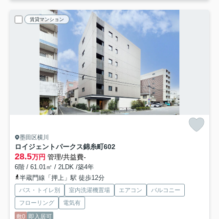
賃貸マンション
墨田区横川
ロイジェントパークス錦糸町
602
28.5
万円
管理/共益費-
6階 / 61.01㎡ / 2LDK /築4年
半蔵門線「押上」駅 徒歩12分
バス・トイレ別
室内洗濯機置場
エアコン
バルコニー
フローリング
電気有
敷0
即入居可