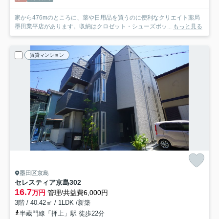
家から476mのところに、薬や日用品を買うのに便利なクリエイト薬局
墨田業平店があります。収納はクロゼット・シューズボッ...
もっと見る
賃貸マンション
墨田区京島
セレスティア京島
302
16.7
万円
管理/共益費6,000円
3階 / 40.42㎡ / 1LDK /新築
半蔵門線「押上」駅 徒歩22分