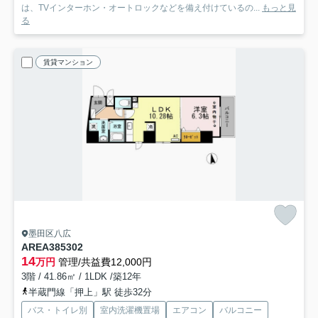
は、TVインターホン・オートロックなどを備え付けているの...
もっと見
る
賃貸マンション
墨田区八広
AREA385
302
14
万円
管理/共益費12,000円
3階 / 41.86㎡ / 1LDK /築12年
半蔵門線「押上」駅 徒歩32分
バス・トイレ別
室内洗濯機置場
エアコン
バルコニー