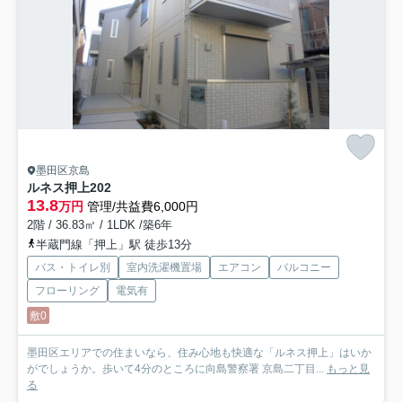
墨田区京島
ルネス押上
202
13.8
万円
管理/共益費6,000円
2階 / 36.83㎡ / 1LDK /築6年
半蔵門線「押上」駅 徒歩13分
バス・トイレ別
室内洗濯機置場
エアコン
バルコニー
フローリング
電気有
敷0
墨田区エリアでの住まいなら、住み心地も快適な「ルネス押上」はいか
がでしょうか。歩いて4分のところに向島警察署 京島二丁目...
もっと見
る