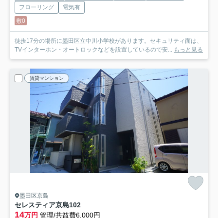
フローリング
電気有
敷0
徒歩17分の場所に墨田区立中川小学校があります。セキュリティ面は、
TVインターホン・オートロックなどを設置しているので安...
もっと見る
賃貸マンション
墨田区京島
セレスティア京島
102
14
万円
管理/共益費6,000円