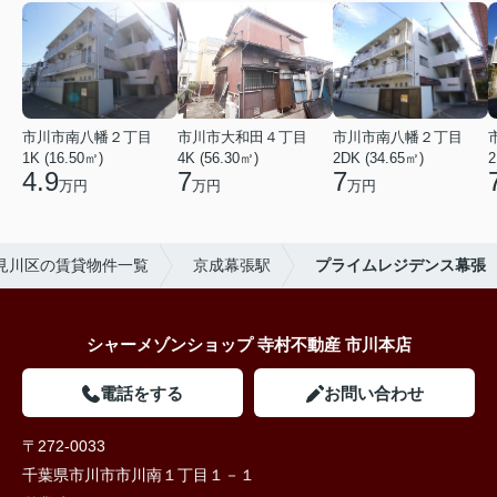
市川市南八幡２丁目
市川市大和田４丁目
市川市南八幡２丁目
1K (16.50㎡)
4K (56.30㎡)
2DK (34.65㎡)
2
4.9
7
7
万円
万円
万円
見川区の賃貸物件一覧
京成幕張駅
プライムレジデンス幕張
シャーメゾンショップ 寺村不動産 市川本店
電話をする
お問い合わせ
〒272-0033
千葉県市川市市川南１丁目１－１