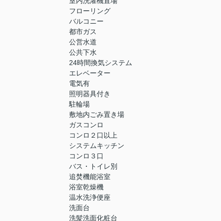
室内洗濯機置場
フローリング
バルコニー
都市ガス
公営水道
公共下水
24時間換気システム
エレベーター
電気有
照明器具付き
駐輪場
敷地内ごみ置き場
ガスコンロ
コンロ２口以上
システムキッチン
コンロ３口
バス・トイレ別
追焚機能浴室
浴室乾燥機
温水洗浄便座
洗面台
洗髪洗面化粧台