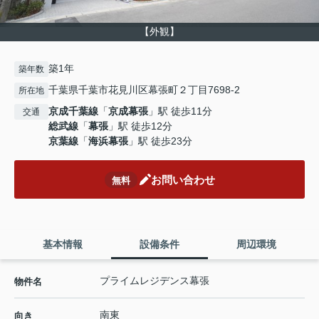
【外観】
築1年
築年数
千葉県千葉市花見川区幕張町２丁目7698-2
所在地
京成千葉線
「
京成幕張
」駅 徒歩11分
交通
総武線
「
幕張
」駅 徒歩12分
京葉線
「
海浜幕張
」駅 徒歩23分
お問い合わせ
無料
基本情報
設備条件
周辺環境
プライムレジデンス幕張
物件名
南東
向き