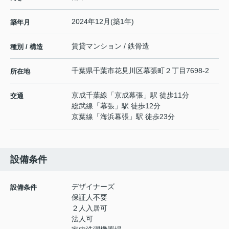
2024年12月(築1年)
築年月
賃貸マンション / 鉄骨造
種別 / 構造
千葉県
千葉市花見川区
幕張町
２丁目7698-2
所在地
京成千葉線
「
京成幕張
」駅 徒歩11分
交通
総武線
「
幕張
」駅 徒歩12分
京葉線
「
海浜幕張
」駅 徒歩23分
設備条件
デザイナーズ
設備条件
保証人不要
２人入居可
法人可