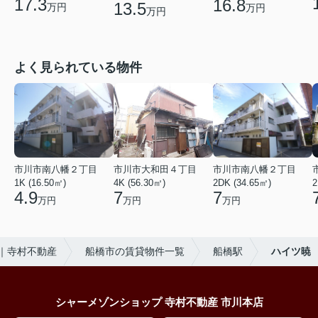
17.3
16.8
13.5
万円
万円
万円
よく見られている物件
市川市南八幡２丁目
市川市大和田４丁目
市川市南八幡２丁目
1K (16.50㎡)
4K (56.30㎡)
2DK (34.65㎡)
2
4.9
7
7
万円
万円
万円
｜寺村不動産
船橋市の賃貸物件一覧
船橋駅
ハイツ暁
シャーメゾンショップ 寺村不動産 市川本店