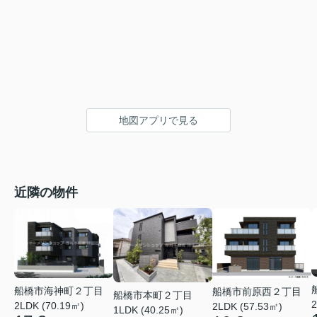
地図アプリで見る
近隣の物件
船橋市海神町２丁目
船橋市前原西２丁目
船橋市本町２丁目
2
2LDK (70.19㎡)
2LDK (57.53㎡)
1LDK (40.25㎡)