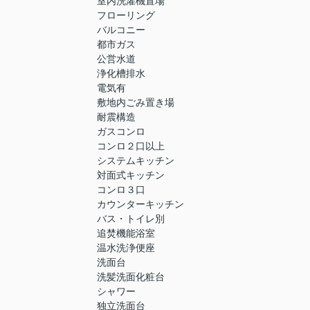
室内洗濯機置場
フローリング
バルコニー
都市ガス
公営水道
浄化槽排水
電気有
敷地内ごみ置き場
耐震構造
ガスコンロ
コンロ２口以上
システムキッチン
対面式キッチン
コンロ３口
カウンターキッチン
バス・トイレ別
追焚機能浴室
温水洗浄便座
洗面台
洗髪洗面化粧台
シャワー
独立洗面台