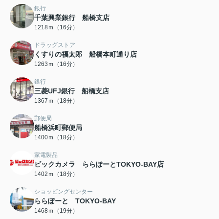
銀行
千葉興業銀行 船橋支店
1218ｍ（16分）
ドラッグストア
くすりの福太郎 船橋本町通り店
1263ｍ（16分）
銀行
三菱UFJ銀行 船橋支店
1367ｍ（18分）
郵便局
船橋浜町郵便局
1400ｍ（18分）
家電製品
ビックカメラ ららぽーとTOKYO-BAY店
1402ｍ（18分）
ショッピングセンター
ららぽーと TOKYO-BAY
1468ｍ（19分）