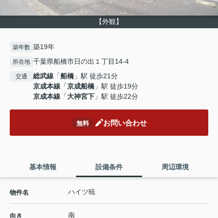
【外観】
築19年
築年数
千葉県船橋市日の出１丁目14-4
所在地
総武線
「
船橋
」駅 徒歩21分
交通
京成本線
「
京成船橋
」駅 徒歩19分
京成本線
「
大神宮下
」駅 徒歩22分
お問い合わせ
無料
基本情報
設備条件
周辺環境
ハイツ暁
物件名
南
向き