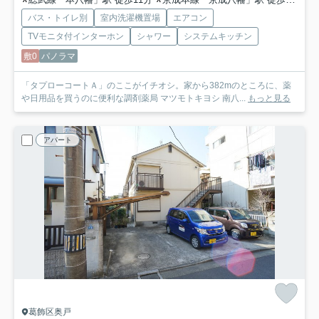
バス・トイレ別
室内洗濯機置場
エアコン
TVモニタ付インターホン
シャワー
システムキッチン
敷0
パノラマ
「タプローコートＡ」のここがイチオシ。家から382mのところに、薬
や日用品を買うのに便利な調剤薬局 マツモトキヨシ 南八...
もっと見る
アパート
葛飾区奥戸