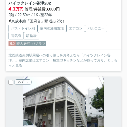
ハイツクレイン谷津
202
4.1
万円
管理/共益費3,000円
2階 / 22.50㎡ / 1K /築22年
京成本線「国府台」駅 徒歩28分
バス・トイレ別
室内洗濯機置場
エアコン
バルコニー
電気有
駐輪場
礼0
即入居可
パノラマ
北総鉄道矢切駅周辺への引っ越しをお考えなら「ハイツクレイン谷
津」。室内設備はエアコン・独立型キッチンなどが揃っており、と...
も
っと見る
アパート