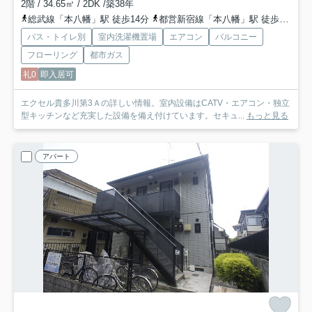
2階 / 34.65㎡ / 2DK /築38年
総武線「本八幡」駅 徒歩14分
都営新宿線「本八幡」駅 徒歩15分
バス・トイレ別
室内洗濯機置場
エアコン
バルコニー
フローリング
都市ガス
礼0
即入居可
エクセル貴多川第3Ａの詳しい情報。室内設備はCATV・エアコン・独立
型キッチンなど充実した設備を備え付けています。セキュ...
もっと見る
アパート