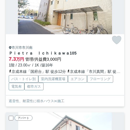
市川市市川南
Ｐｉｅｔｒａ Ｉｃｈｉｋａｗａ
105
7.3
万円
管理/共益費3,000円
1階 / 23.00㎡ / 1K /築16年
京成本線「国府台」駅 徒歩12分
京成本線「市川真間」駅 徒歩18分
バス・トイレ別
室内洗濯機置場
エアコン
フローリング
電気有
都市ガス
遮音性、耐震性に積水ハウス㈱施工
アパート