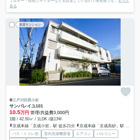
プルキー・防犯シャッターなどを設置しているので安全面でも...
もっと
見る
賃貸マンション
江戸川区西小岩
サンパレイユ
101
10.5
万円
管理/共益費3,000円
1階 / 42.50㎡ / 1LDK /築13年
京成本線「京成小岩」駅 徒歩21分
京成本線「京成高砂」駅 徒歩30分
バス・トイレ別
室内洗濯機置場
エアコン
バルコニー