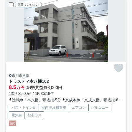
賃貸マンション
市川市八幡
トラスティ本八幡
102
8.5
万円
管理/共益費6,000円
1階 / 28.00㎡ / 1K /築18年
総武線「本八幡」駅 徒歩5分
京成本線「京成八幡」駅 徒歩8分
都
バス・トイレ別
室内洗濯機置場
エアコン
バルコニー
電気有
都市ガス
敷0