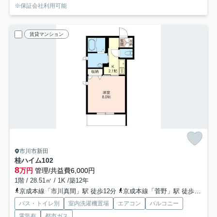
※保証会社利用可能
賃貸マンション
市川市新田
桂ハイム
102
8
万円
管理/共益費6,000円
1階 / 28.51㎡ / 1K /築12年
京成本線「市川真間」駅 徒歩12分
京成本線「菅野」駅 徒歩17分
バス・トイレ別
室内洗濯機置場
エアコン
バルコニー
電気有
都市ガス