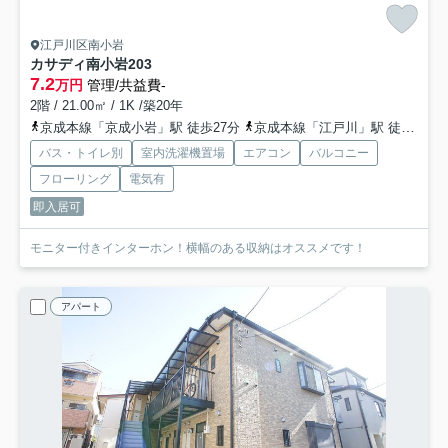
江戸川区南小岩
カサディ南小岩
203
7.2
万円
管理/共益費-
2階 / 21.00㎡ / 1K /築20年
京成本線「京成小岩」駅 徒歩27分
京成本線「江戸川」駅 徒歩27分
バス・トイレ別
室内洗濯機置場
エアコン
バルコニー
フローリング
電気有
即入居可
モニター付きインターホン！横幅のある収納はオススメです！
アパート