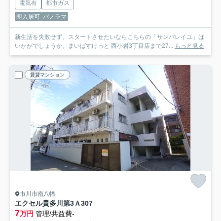
電気有
都市ガス
即入居可
パノラマ
新生活を失敗せず、スタートさせたいならこちらの「サンパレイユ」は
いかがでしょうか。まいばすけっと 西小岩3丁目店まで27...
もっと見る
賃貸マンション
市川市南八幡
エクセル貴多川第3Ａ
307
7
万円
管理/共益費-