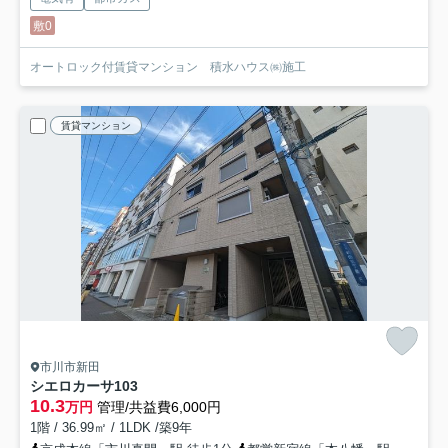
敷0
オートロック付賃貸マンション 積水ハウス㈱施工
賃貸マンション
市川市新田
シエロカーサ
103
10.3
万円
管理/共益費6,000円
1階 / 36.99㎡ / 1LDK /築9年