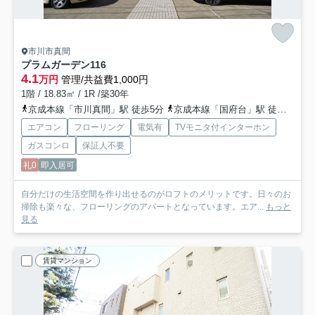
市川市真間
プラムガーデン
116
4.1
万円
管理/共益費1,000円
1階 / 18.83㎡ / 1R /築30年
京成本線「市川真間」駅 徒歩5分
京成本線「国府台」駅 徒歩16分
エアコン
フローリング
電気有
TVモニタ付インターホン
ガスコンロ
保証人不要
礼0
即入居可
自分だけの生活空間を作り出せるのがロフトのメリットです。日々のお
掃除も楽々な、フローリングのアパートとなっています。エア...
もっと
見る
賃貸マンション