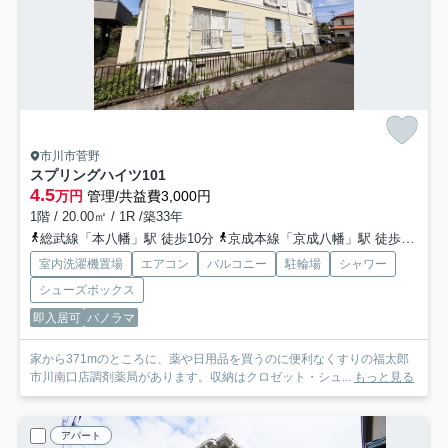
市川市菅野
スプリングハイツ
101
4.5
万円
管理/共益費3,000円
1階 / 20.00㎡ / 1R /築33年
総武線「本八幡」駅 徒歩10分
京成本線「京成八幡」駅 徒歩6分
都
室内洗濯機置場
エアコン
バルコニー
駐輪場
シャワー
シューズボックス
即入居可
パノラマ
家から371mのところに、薬や日用品を買うのに便利なくすりの福太郎
市川南口店調剤薬局があります。収納はクロゼット・シュ...
もっと見る
アパート