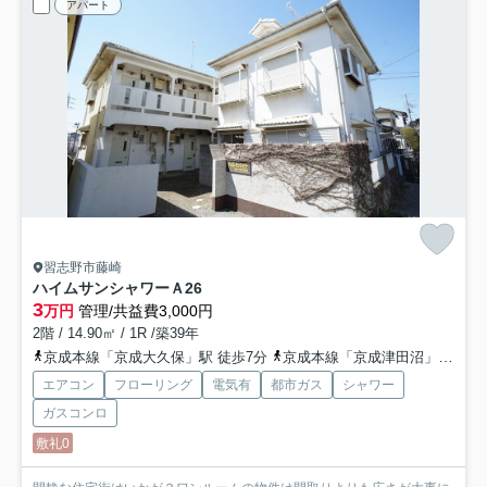
アパート
習志野市藤崎
ハイムサンシャワー
Ａ26
3
万円
管理/共益費3,000円
2階 / 14.90㎡ / 1R /築39年
京成本線「京成大久保」駅 徒歩7分
京成本線「京成津田沼」駅 徒歩26分
エアコン
フローリング
電気有
都市ガス
シャワー
ガスコンロ
敷礼0