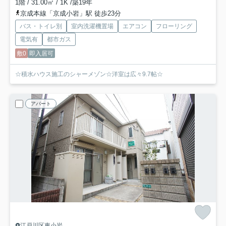
1階 / 31.00㎡ / 1K /築19年
京成本線「京成小岩」駅 徒歩23分
バス・トイレ別
室内洗濯機置場
エアコン
フローリング
電気有
都市ガス
敷0
即入居可
☆積水ハウス施工のシャーメゾン☆洋室は広々9.7帖☆
アパート
江戸川区東小岩