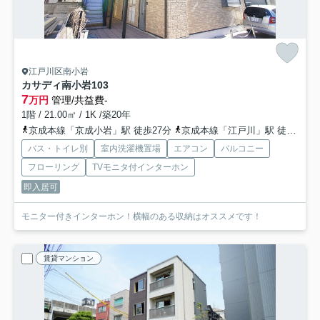
江戸川区南小岩
カサディ南小岩
103
7
万円
管理/共益費-
1階 / 21.00㎡ / 1K /築20年
京成本線「京成小岩」駅 徒歩27分
京成本線「江戸川」駅 徒歩27分
バス・トイレ別
室内洗濯機置場
エアコン
バルコニー
フローリング
TVモニタ付インターホン
即入居可
モニター付きインターホン！横幅のある収納はオススメです！
賃貸マンション