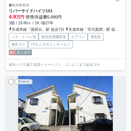
市川市市川
リバーサイドハイツ
101
4.9
万円
管理/共益費5,000円
1階 / 19.80㎡ / 1K /築27年
京成本線「国府台」駅 徒歩7分
京成本線「市川真間」駅 徒歩21分
バス・トイレ別
室内洗濯機置場
エアコン
電気有
都市ガス
TVモニタ付インターホン
敷0
即入居可
積水ハウス施工賃貸シャーメゾン コンビニまで徒歩３分
アパート