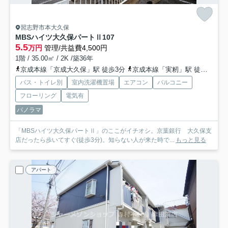
習志野市本大久保
MBSハイツ大久保パートⅡ
107
5.5
万円
管理/共益費4,500円
1階 / 35.00㎡ / 2K /築36年
京成本線「京成大久保」駅 徒歩3分
京成本線「実籾」駅 徒歩26分
バス・トイレ別
室内洗濯機置場
エアコン
バルコニー
フローリング
電気有
パノラマ
「MBSハイツ大久保パートⅡ」のここがイチオシ。京葉銀行 大久保支
店だったら歩いてすぐ(徒歩3分)。知らない人が来た時で...
もっと見る
アパート