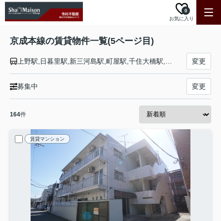
0
お気に入り
京成本線の賃貸物件一覧(5ページ目)
上野駅,日暮里駅,新三河島駅,町屋駅,千住大橋駅,京成関屋駅,堀切菖蒲園駅,お花茶屋駅,青砥駅,京成高砂駅,京成小岩駅,江戸川駅,国府台駅,市川真間駅,菅野駅,本八幡駅,鬼越駅,京成中山駅,東中山駅,京成西船駅,海神駅,京成船橋駅,大神宮下駅,船橋競馬場駅,谷津駅,京成津田沼駅,京成大久保駅,実籾駅,八千代台駅,京成大和田駅,勝田台駅,志津駅,ユーカリが丘駅,京成臼井駅,京成佐倉駅,大佐倉駅,京成酒々井駅,宗吾参道駅,公津の杜駅,成田駅,東成田駅,空港第２ビル駅,成田空港駅
変更
募集中
変更
164
件
賃貸マンション