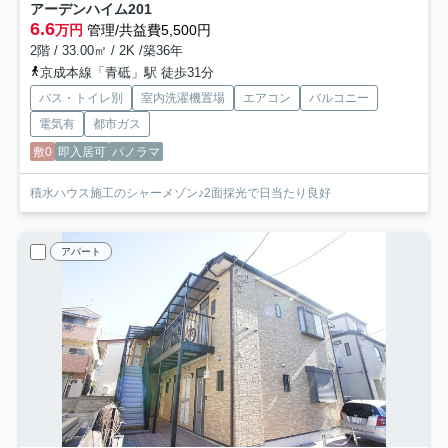
アーデンハイム
201
6.6
万円
管理/共益費5,500円
2階 / 33.00㎡ / 2K /築36年
京成本線「青砥」駅 徒歩31分
バス・トイレ別
室内洗濯機置場
エアコン
バルコニー
電気有
都市ガス
敷0
即入居可
パノラマ
積水ハウス施工のシャーメゾン♪2面採光で日当たり良好
アパート