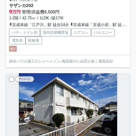
サザンカ
202
9
万円
管理/共益費6,500円
1-2階 / 42.75㎡ / 1LDK /築17年
京成本線「江戸川」駅 徒歩14分
京成本線「京成小岩」駅 徒歩21分
バス・トイレ別
室内洗濯機置場
エアコン
バルコニー
電気有
駐輪場
敷0
積水ハウス施工のシャーメゾン♪角部屋のため窓が多く通風良好
アパート