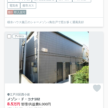
電気有
都市ガス
敷0
即入居可
積水ハウス施工のシャーメゾン♪角住戸で窓が多く通風良好
アパート
江戸川区西小岩
メゾン・ド・コナ
102
8.5
万円
管理/共益費6,000円