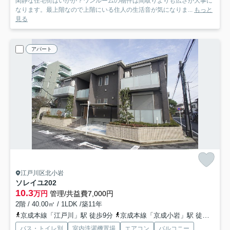
閑静な住宅街はいかが？ワンルームの物件は間取りよりも広さが大事に
なります。最上階なので上階にいる住人の生活音が気になりま...
もっと
見る
アパート
江戸川区北小岩
ソレイユ
202
10.3
万円
管理/共益費7,000円
2階 / 40.00㎡ / 1LDK /築11年
京成本線「江戸川」駅 徒歩9分
京成本線「京成小岩」駅 徒歩8分
バス・トイレ別
室内洗濯機置場
エアコン
バルコニー