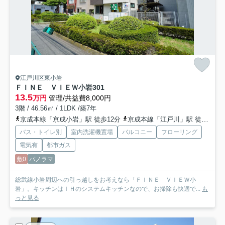
江戸川区東小岩
ＦＩＮＥ ＶＩＥＷ小岩
301
13.5
万円
管理/共益費8,000円
3階 / 46.56㎡ / 1LDK /築7年
京成本線「京成小岩」駅 徒歩12分
京成本線「江戸川」駅 徒歩24分
バス・トイレ別
室内洗濯機置場
バルコニー
フローリング
電気有
都市ガス
敷0
パノラマ
総武線小岩周辺への引っ越しをお考えなら「ＦＩＮＥ ＶＩＥＷ小
岩」。キッチンはＩＨのシステムキッチンなので、お掃除も快適で...
も
っと見る