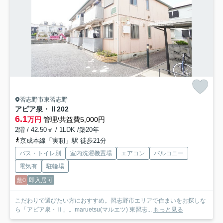
習志野市東習志野
アピア泉・Ⅱ
202
6.1
万円
管理/共益費5,000円
2階 / 42.50㎡ / 1LDK /築20年
京成本線「実籾」駅 徒歩21分
バス・トイレ別
室内洗濯機置場
エアコン
バルコニー
電気有
駐輪場
敷0
即入居可
こだわりで選びたい方におすすめ。習志野市エリアで住まいをお探しな
ら「アピア泉・Ⅱ」。maruetsu(マルエツ) 東習志...
もっと見る