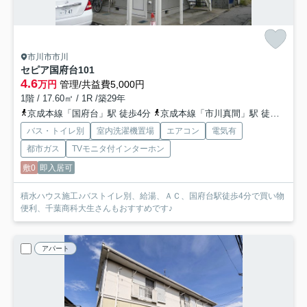
市川市市川
セピア国府台
101
4.6
万円
管理/共益費5,000円
1階 / 17.60㎡ / 1R /築29年
京成本線「国府台」駅 徒歩4分
京成本線「市川真間」駅 徒歩13分
バス・トイレ別
室内洗濯機置場
エアコン
電気有
都市ガス
TVモニタ付インターホン
敷0
即入居可
積水ハウス施工♪バストイレ別、給湯、ＡＣ、国府台駅徒歩4分で買い物
便利、千葉商科大生さんもおすすめです♪
アパート