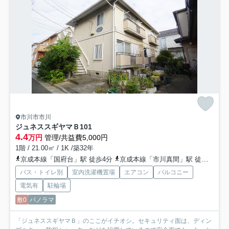
市川市市川
ジュネススギヤマＢ
101
4.4
万円
管理/共益費5,000円
1階 / 21.00㎡ / 1K /築32年
京成本線「国府台」駅 徒歩4分
京成本線「市川真間」駅 徒歩12分
バス・トイレ別
室内洗濯機置場
エアコン
バルコニー
電気有
駐輪場
敷0
パノラマ
「ジュネススギヤマＢ」のここがイチオシ。セキュリティ面は、ディン