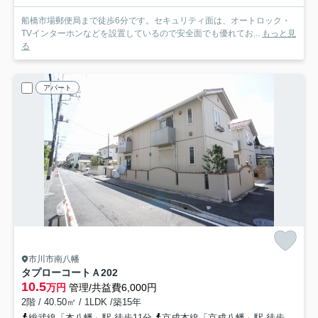
船橋市場郵便局まで徒歩6分です。セキュリティ面は、オートロック・
TVインターホンなどを設置しているので安全面でも優れてお...
もっと見
る
アパート
市川市南八幡
タプローコートＡ
202
10.5
万円
管理/共益費6,000円
2階 / 40.50㎡ / 1LDK /築15年
総武線「本八幡」駅 徒歩11分
京成本線「京成八幡」駅 徒歩13分