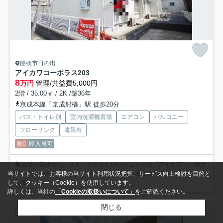
船橋市日の出
アイカワコーポラス
203
8
万円
管理/共益費5,000円
2階 / 35.00㎡ / 2K /築36年
京成本線「京成船橋」駅 徒歩20分
バス・トイレ別
室内洗濯機置場
エアコン
バルコニー
フローリング
電気有
敷0
即入居可
新生活を失敗せず、スタートさせたいならこちらの「アイカワコーポラ
ス」はいかがでしょうか。ローソン 船橋埠頭店まで徒歩5分...
もっと
当サイトでは、お客様の当サイト利用状況把握、サービス向上検討を目的と
見る
して、クッキー（Cookie）を使用しています。
詳しくは、当社の
「Cookieの取扱いについて」
をご確認ください。
閉じる
アパート