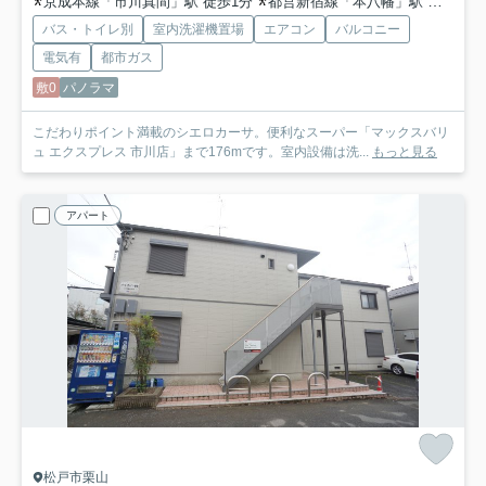
京成本線「市川真間」駅 徒歩1分
都営新宿線「本八幡」駅 徒歩24分
バス・トイレ別
室内洗濯機置場
エアコン
バルコニー
電気有
都市ガス
敷0
パノラマ
こだわりポイント満載のシエロカーサ。便利なスーパー「マックスバリ
ュ エクスプレス 市川店」まで176mです。室内設備は洗...
もっと見る
アパート
松戸市栗山