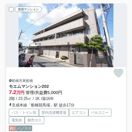
賃貸マンション
船橋市東船橋
モエムマンション
202
7.2
万円
管理/共益費5,000円
2階 / 23.25㎡ / 1K /築16年
京成本線「船橋競馬場」駅 徒歩17分
バス・トイレ別
室内洗濯機置場
エアコン
バルコニー
電気有
都市ガス
敷0
パノラマ