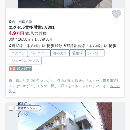
市川市南八幡
エクセル貴多川第3Ａ
301
4.9
万円
管理/共益費-
3階 / 16.50㎡ / 1K /築38年
総武線「本八幡」駅 徒歩14分
都営新宿線「本八幡」駅 徒歩15分
エアコン
バルコニー
都市ガス
駐輪場
シャワー
シューズボックス
礼0
即入居可
市川市エリアでの住まいなら、住み心地も快適な「エクセル貴多川第3
Ａ」はいかがでしょうか。新しい日々を送るにふさわしい、き...
もっと
見る
賃貸マンション