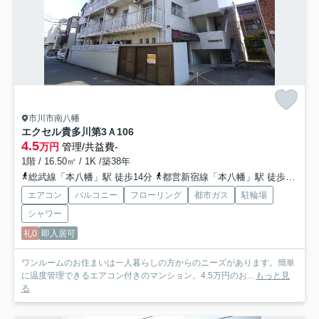
市川市南八幡
エクセル貴多川第3Ａ
106
4.5
万円
管理/共益費-
1階 / 16.50㎡ / 1K /築38年
総武線「本八幡」駅 徒歩14分
都営新宿線「本八幡」駅 徒歩15分
エアコン
バルコニー
フローリング
都市ガス
駐輪場
シャワー
礼0
即入居可
ワンルームのお住まいは一人暮らしの方からのニーズがあります。簡単
に温度管理できるエアコン付きのマンション。4.5万円のお...
もっと見
る