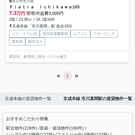
市川市市川南
Ｐｉｅｔｒａ Ｉｃｈｉｋａｗａ
105
7.3
万円
管理/共益費3,000円
1階 / 23.00㎡ / 1K /築16年
京成本線「市川真間」駅 徒歩18分
バス・トイレ別
室内洗濯機置場
エアコン
フローリング
電気有
都市ガス
遮音性、耐震性に積水ハウス㈱施工
1
京成本線の賃貸物件一覧
京成本線 市川真間駅の賃貸物件一覧
おすすめこだわり特集
駅近物件(228件)
新築・築浅物件(180件)
シングル向け物件(137件)
ファミリー向け物件(132件)