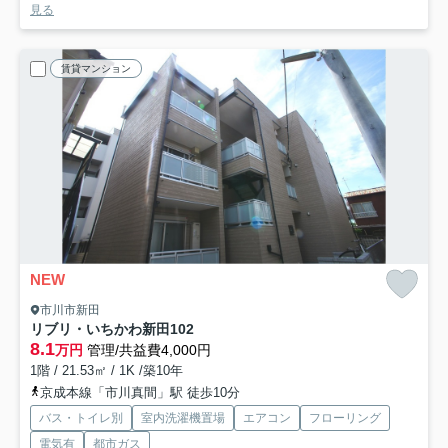
見る
賃貸マンション
NEW
市川市新田
リブリ・いちかわ新田
102
8.1
万円
管理/共益費4,000円
1階 / 21.53㎡ / 1K /築10年
京成本線「市川真間」駅 徒歩10分
バス・トイレ別
室内洗濯機置場
エアコン
フローリング
電気有
都市ガス