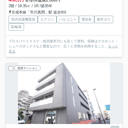
万円
管理/共益費2,000円
2階 / 19.35㎡ / 1R /築35年
京成本線「市川真間」駅 徒歩9分
室内洗濯機置場
エアコン
バルコニー
電気有
都市ガス
駐輪場
プロスパー１０３０：総武線市川にも近くて便利。収納はクロゼット・
シューズボックスなど豊富なので、広々と空間を利用すること...
もっと
見る
賃貸マンション