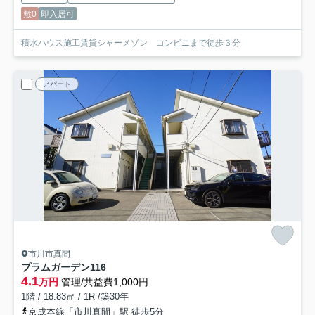
敷0
即入居可
積水ハウス施工賃貸シャーメゾン コンビニまで徒歩３分
アパート
市川市真間
プラムガーデン
116
4.1
万円
管理/共益費1,000円
1階 / 18.83㎡ / 1R /築30年
京成本線「市川真間」駅 徒歩5分