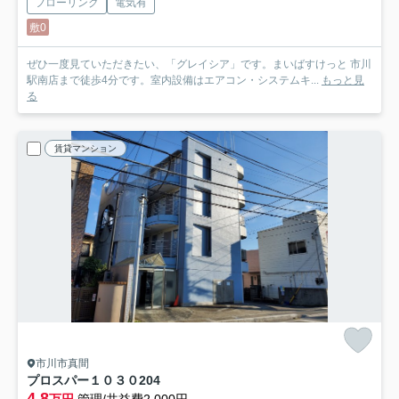
フローリング
電気有
敷0
ぜひ一度見ていただきたい、「グレイシア」です。まいばすけっと 市川
駅南店まで徒歩4分です。室内設備はエアコン・システムキ...
もっと見
る
賃貸マンション
市川市真間
プロスパー１０３０
204
4.8