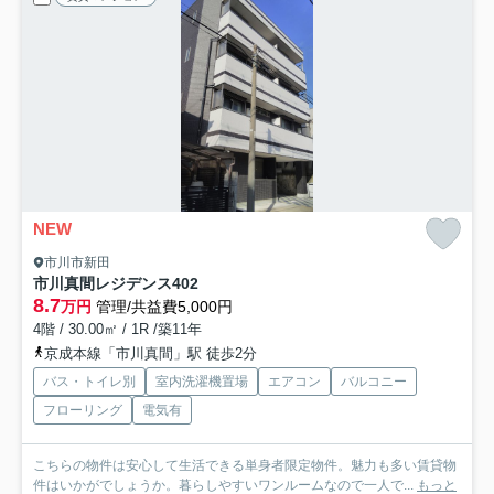
NEW
市川市新田
市川真間レジデンス
402
8.7
万円
管理/共益費5,000円
4階 / 30.00㎡ / 1R /築11年
京成本線「市川真間」駅 徒歩2分
バス・トイレ別
室内洗濯機置場
エアコン
バルコニー
フローリング
電気有
こちらの物件は安心して生活できる単身者限定物件。魅力も多い賃貸物
件はいかがでしょうか。暮らしやすいワンルームなので一人で...
もっと