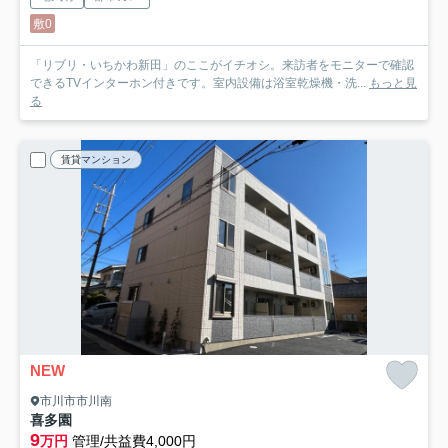
敷0
「リブリ・いちかわ新田」のここがイチオシ。来訪者をモニターで確認
できるTVインターホン付きです。室内設備は浴室乾燥機・洗...
もっと見
る
賃貸マンション
NEW
市川市市川南
喜多園
9
万円
管理/共益費4,000円