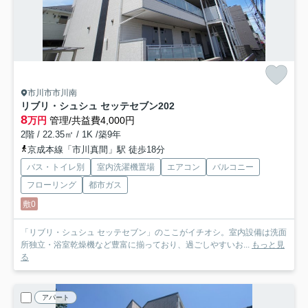
市川市市川南
リブリ・シュシュ セッテセブン
202
8
万円
管理/共益費4,000円
2階 / 22.35㎡ / 1K /築9年
京成本線「市川真間」駅 徒歩18分
バス・トイレ別
室内洗濯機置場
エアコン
バルコニー
フローリング
都市ガス
敷0
「リブリ・シュシュ セッテセブン」のここがイチオシ。室内設備は洗面
所独立・浴室乾燥機など豊富に揃っており、過ごしやすいお...
もっと見
る
アパート