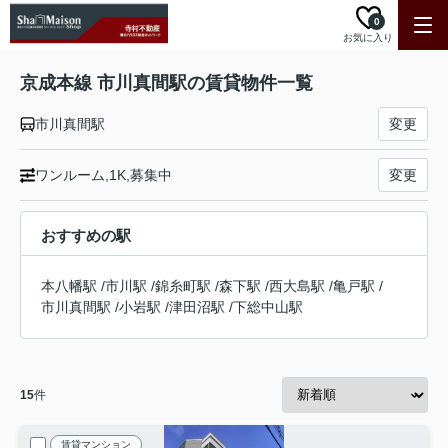
0
お気に入り
京成本線 市川真間駅の賃貸物件一覧
市川真間駅
変更
ワンルーム,1K,募集中
変更
おすすめの駅
本八幡駅
/
市川駅
/
錦糸町駅
/
森下駅
/
西大島駅
/
亀戸駅
/
市川真間駅
/
小岩駅
/
津田沼駅
/
下総中山駅
15
件
賃貸マンション