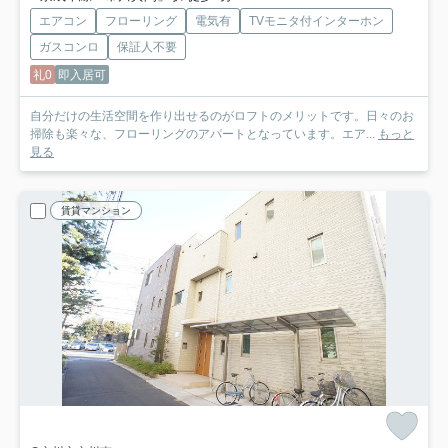
エアコン
フローリング
電気有
TVモニタ付インターホン
ガスコンロ
保証人不要
礼0
即入居可
自分だけの生活空間を作り出せるのがロフトのメリットです。日々のお
掃除も楽々な、フローリングのアパートとなっています。エア...
もっと
見る
賃貸マンション