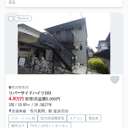
見る
アパート
市川市市川
リバーサイドハイツ
101
4.9
万円
管理/共益費5,000円
1階 / 19.80㎡ / 1K /築27年
京成本線「市川真間」駅 徒歩21分
バス・トイレ別
室内洗濯機置場
エアコン
電気有
都市ガス
TVモニタ付インターホン