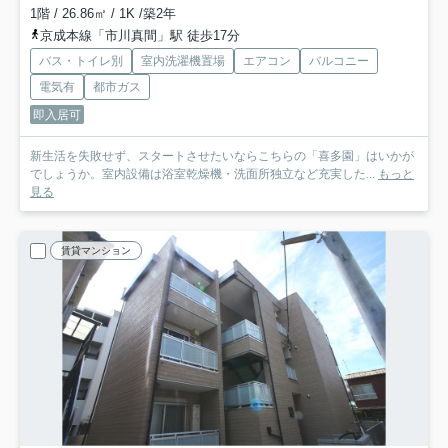
1階 / 26.86㎡ / 1K /築2年
京成本線「市川真間」駅 徒歩17分
バス・トイレ別
室内洗濯機置場
エアコン
バルコニー
電気有
都市ガス
即入居可
新生活を失敗せず、スタートさせたいならこちらの「喜多園」はいかが
でしょうか。室内設備は浴室乾燥機・洗面所独立など充実した...
もっと
見る
賃貸マンション