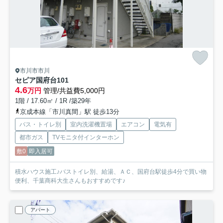
市川市市川
セピア国府台
101
4.6
万円
管理/共益費5,000円
1階 / 17.60㎡ / 1R /築29年
京成本線「市川真間」駅 徒歩13分
バス・トイレ別
室内洗濯機置場
エアコン
電気有
都市ガス
TVモニタ付インターホン
敷0
即入居可
積水ハウス施工♪バストイレ別、給湯、ＡＣ、国府台駅徒歩4分で買い物
便利、千葉商科大生さんもおすすめです♪
アパート