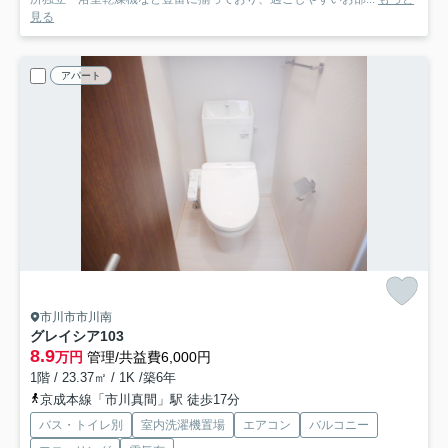
見る
アパート
市川市市川南
グレイシア
103
8.9
万円
管理/共益費6,000円
1階 / 23.37㎡ / 1K /築6年
京成本線「市川真間」駅 徒歩17分
バス・トイレ別
室内洗濯機置場
エアコン
バルコニー