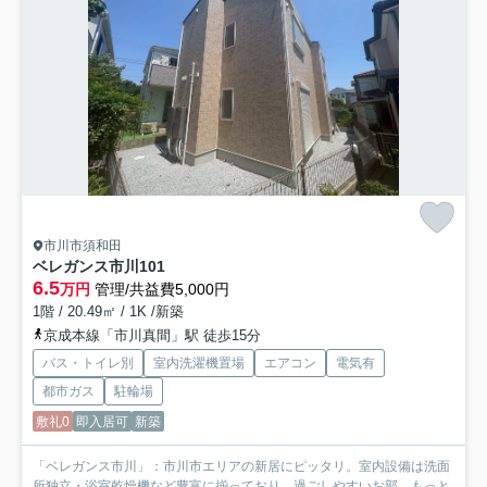
市川市須和田
ベレガンス市川
101
6.5
万円
管理/共益費5,000円
1階 / 20.49㎡ / 1K /新築
京成本線「市川真間」駅 徒歩15分
バス・トイレ別
室内洗濯機置場
エアコン
電気有
都市ガス
駐輪場
敷礼0
即入居可
新築
「ベレガンス市川」：市川市エリアの新居にピッタリ。室内設備は洗面
所独立・浴室乾燥機など豊富に揃っており、過ごしやすいお部...
もっと