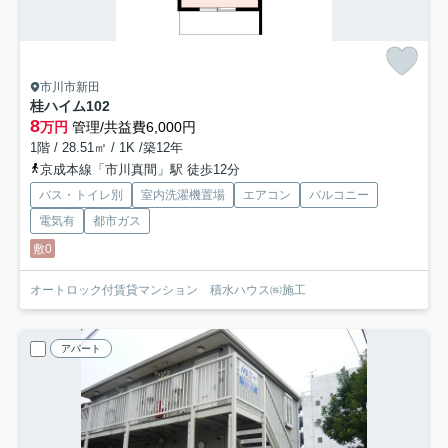
市川市新田
桂ハイム
102
8
万円
管理/共益費6,000円
1階 / 28.51㎡ / 1K /築12年
京成本線「市川真間」駅 徒歩12分
バス・トイレ別
室内洗濯機置場
エアコン
バルコニー
電気有
都市ガス
敷0
オートロック付賃貸マンション 積水ハウス㈱施工
アパート