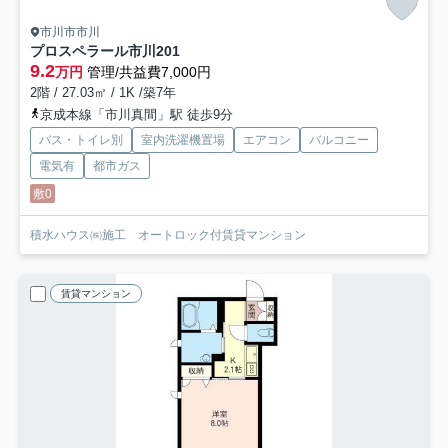
市川市市川
プロスペラール市川
201
9.2
万円
管理/共益費7,000円
2階 / 27.03㎡ / 1K /築7年
京成本線「市川真間」駅 徒歩9分
バス・トイレ別
室内洗濯機置場
エアコン
バルコニー
電気有
都市ガス
敷0
積水ハウス㈱施工 オートロック付賃貸マンション
賃貸マンション