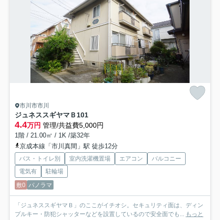
市川市市川
ジュネススギヤマＢ
101
4.4
万円
管理/共益費5,000円
1階 / 21.00㎡ / 1K /築32年
京成本線「市川真間」駅 徒歩12分
バス・トイレ別
室内洗濯機置場
エアコン
バルコニー
電気有
駐輪場
敷0
パノラマ
「ジュネススギヤマＢ」のここがイチオシ。セキュリティ面は、ディン
プルキー・防犯シャッターなどを設置しているので安全面でも...
もっと