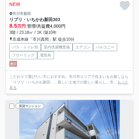
NEW
市川市新田
リブリ・いちかわ新田
303
8.5
万円
管理/共益費4,000円
3階 / 23.18㎡ / 1K /築10年
京成本線「市川真間」駅 徒歩10分
バス・トイレ別
室内洗濯機置場
エアコン
バルコニー
フローリング
電気有
敷0
こだわりで選びたい方におすすめ。市川市エリアで住まいをお探しなら
「リブリ・いちかわ新田」。新しい土地での新しい暮らし。市...
もっと
見る
賃貸マンション