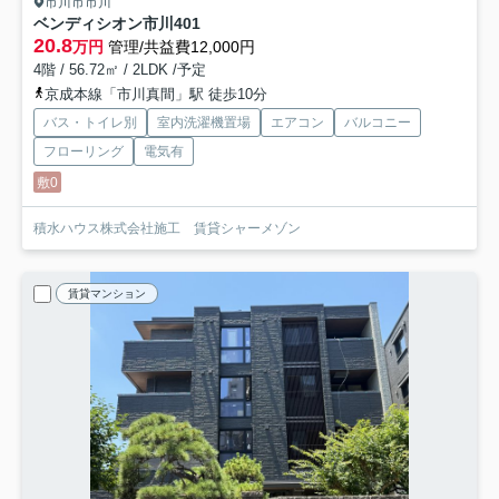
市川市市川
ベンディシオン市川
401
20.8
万円
管理/共益費12,000円
4階 / 56.72㎡ / 2LDK /予定
京成本線「市川真間」駅 徒歩10分
バス・トイレ別
室内洗濯機置場
エアコン
バルコニー
フローリング
電気有
敷0
積水ハウス株式会社施工 賃貸シャーメゾン
賃貸マンション