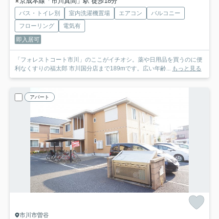
京成本線「市川真間」駅 徒歩18分
バス・トイレ別
室内洗濯機置場
エアコン
バルコニー
フローリング
電気有
即入居可
「フォレストコート市川」のここがイチオシ。薬や日用品を買うのに便
利なくすりの福太郎 市川国分店まで189mです。広い年齢...
もっと見る
アパート
市川市曽谷