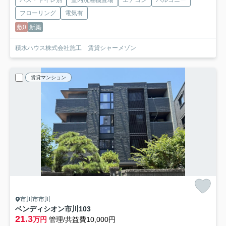
バス・トイレ別
室内洗濯機置場
エアコン
バルコニー
フローリング
電気有
敷0
新築
積水ハウス株式会社施工 賃貸シャーメゾン
賃貸マンション
市川市市川
ベンディシオン市川
103
21.3
万円
管理/共益費10,000円