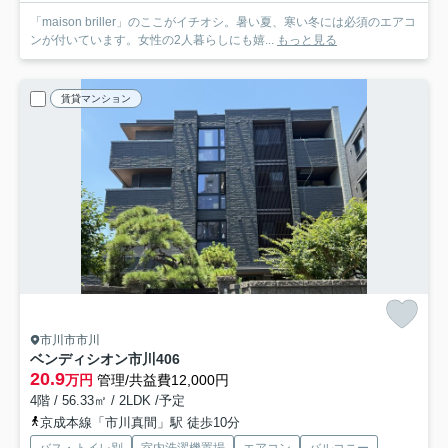
「maison briller」のここがイチオシ。暑い夏、寒い冬には必須のエアコ
ンが付いています。女性の2人暮らしにも嬉...
もっと見る
賃貸マンション
市川市市川
ベンディシオン市川
406
20.9
万円
管理/共益費12,000円
4階 / 56.33㎡ / 2LDK /予定
京成本線「市川真間」駅 徒歩10分