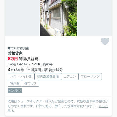
市川市市川南
曽根貸家
8
万円
管理/共益費-
1-2階 / 42.42㎡ / 2DK /築48年
京成本線「市川真間」駅 徒歩14分
バス・トイレ別
室内洗濯機置場
エアコン
フローリング
電気有
都市ガス
パノラマ
収納はシューズボックス・押入など豊富なので、衣類や履き物の整理が
しやすく便利です。好評である、独立した洗面所が使いやすい...
もっと
見る