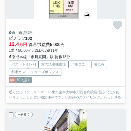
市川市須和田
ピノラソ
102
12.4
万円
管理/共益費5,000円
1階 / 50.80㎡ / 2LDK /築11年
京成本線「市川真間」駅 徒歩18分
バス・トイレ別
室内洗濯機置場
バルコニー
電気有
都市ガス
シューズボックス
敷0
即入居可
近くにはファミリーマート 東京歯科大学市川総合病院店(徒歩6分)があ
りちょっとした買い物に便利です。化粧品やスタイリング...
もっと見る
一戸建て