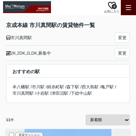
0
お気に入り
京成本線 市川真間駅の賃貸物件一覧
市川真間駅
変更
2K,2DK,2LDK,募集中
変更
おすすめの駅
本八幡駅
/
市川駅
/
錦糸町駅
/
森下駅
/
西大島駅
/
亀戸駅
/
市川真間駅
/
小岩駅
/
津田沼駅
/
下総中山駅
11
件
賃貸マンション