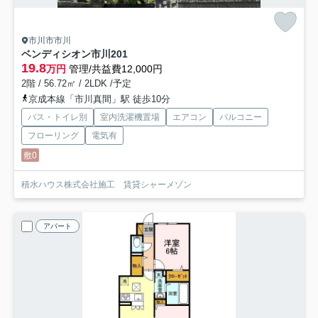
市川市市川
ベンディシオン市川
201
19.8
万円
管理/共益費12,000円
2階 / 56.72㎡ / 2LDK /予定
京成本線「市川真間」駅 徒歩10分
バス・トイレ別
室内洗濯機置場
エアコン
バルコニー
フローリング
電気有
敷0
積水ハウス株式会社施工 賃貸シャーメゾン
アパート