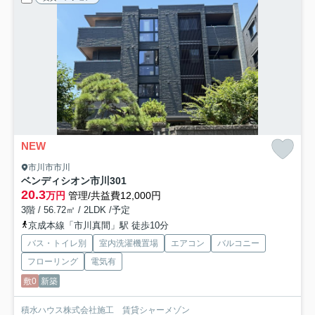
NEW
市川市市川
ベンディシオン市川
301
20.3
万円
管理/共益費12,000円
3階 / 56.72㎡ / 2LDK /予定
京成本線「市川真間」駅 徒歩10分
バス・トイレ別
室内洗濯機置場
エアコン
バルコニー
フローリング
電気有
敷0
新築
積水ハウス株式会社施工 賃貸シャーメゾン