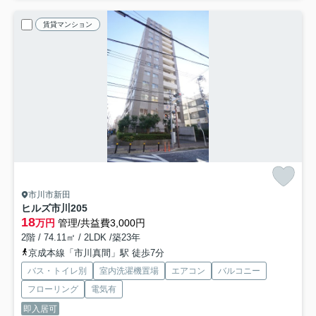
賃貸マンション
市川市新田
ヒルズ市川
205
18
万円
管理/共益費3,000円
2階 / 74.11㎡ / 2LDK /築23年
京成本線「市川真間」駅 徒歩7分
バス・トイレ別
室内洗濯機置場
エアコン
バルコニー
フローリング
電気有
即入居可