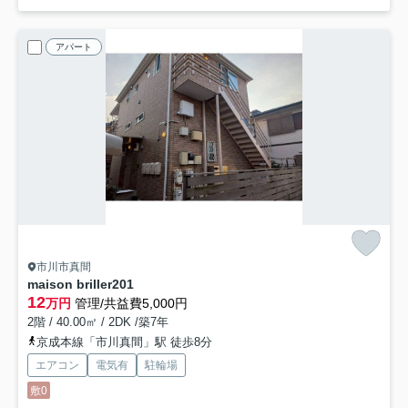
アパート
市川市真間
maison briller
201
12
万円
管理/共益費5,000円
2階 / 40.00㎡ / 2DK /築7年
京成本線「市川真間」駅 徒歩8分
エアコン
電気有
駐輪場
敷0