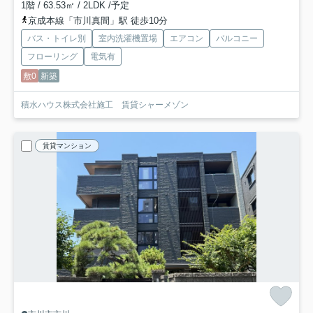
1階 / 63.53㎡ / 2LDK /予定
京成本線「市川真間」駅 徒歩10分
バス・トイレ別
室内洗濯機置場
エアコン
バルコニー
フローリング
電気有
敷0
新築
積水ハウス株式会社施工 賃貸シャーメゾン
賃貸マンション