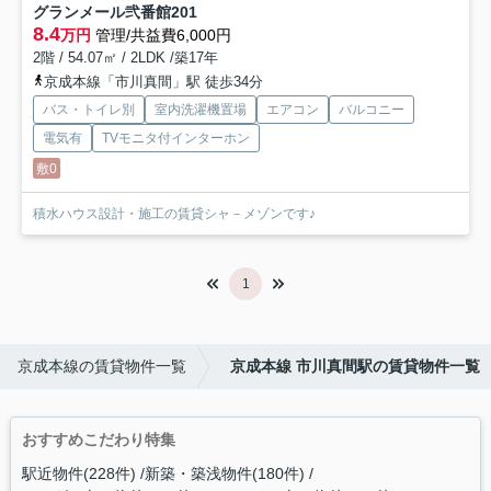
グランメール弐番館
201
8.4
万円
管理/共益費6,000円
2階 / 54.07㎡ / 2LDK /築17年
京成本線「市川真間」駅 徒歩34分
バス・トイレ別
室内洗濯機置場
エアコン
バルコニー
電気有
TVモニタ付インターホン
敷0
積水ハウス設計・施工の賃貸シャ－メゾンです♪
1
京成本線の賃貸物件一覧
京成本線 市川真間駅の賃貸物件一覧
おすすめこだわり特集
駅近物件(228件)
新築・築浅物件(180件)