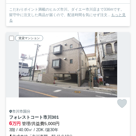
こだわりポイント満載のヒルズ市川。ダイエー市川店まで336mです。
留守中に注文した商品が届くので、配送時間を気にせず注文...
もっと見
る
賃貸マンション
市川市国分
フォレストコート市川
301
6
万円
管理/共益費5,000円
3階 / 40.00㎡ / 2DK /築30年