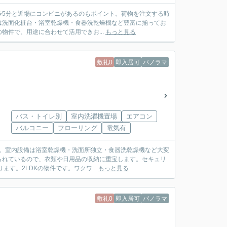
徒歩5分と近場にコンビニがあるのもポイント。荷物を注文する時
は洗面化粧台・浴室乾燥機・食器洗乾燥機など豊富に揃ってお
件で、用途に合わせて活用できお...
もっと見る
敷礼0
即入居可
パノラマ
バス・トイレ別
室内洗濯機置場
エアコン
バルコニー
フローリング
電気有
す。室内設備は浴室乾燥機・洗面所独立・食器洗乾燥機など大変
られているので、衣類や日用品の収納に重宝します。セキュリ
す。2LDKの物件です。ワクワ...
もっと見る
敷礼0
即入居可
パノラマ