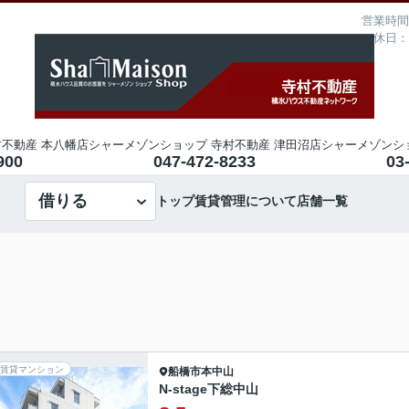
営業時間：
定休日：
不動産 本八幡店
シャーメゾンショップ 寺村不動産 津田沼店
シャーメゾンシ
900
047-472-8233
03
借りる
トップ
賃貸管理について
店舗一覧
賃貸マンション
船橋市
本中山
N-stage下総中山