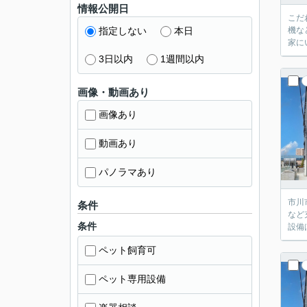
情報公開日
こだ
指定しない
本日
機な
家に
3日以内
1週間以内
画像・動画あり
画像あり
動画あり
パノラマあり
市川
条件
など
条件
設備
ペット飼育可
ペット専用設備