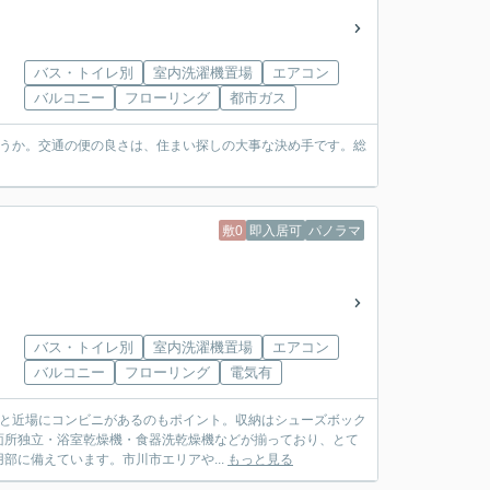
バス・トイレ別
室内洗濯機置場
エアコン
バルコニー
フローリング
都市ガス
しょうか。交通の便の良さは、住まい探しの大事な決め手です。総
敷0
即入居可
パノラマ
バス・トイレ別
室内洗濯機置場
エアコン
バルコニー
フローリング
電気有
3分と近場にコンビニがあるのもポイント。収納はシューズボック
面所独立・浴室乾燥機・食器洗乾燥機などが揃っており、とて
に備えています。市川市エリアや...
もっと見る