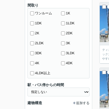
間取り
ワンルーム
1K
1DK
1LDK
2K
2DK
2LDK
3K
ティ
3DK
3LDK
ック
やす
4K
4DK
4LDK以上
駅・バス停からの時間
建物構造
追加する