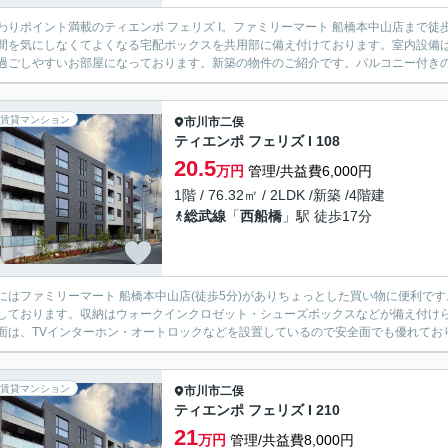
わりポイント満載のティエンポ フェリズ I。ファミリーマート 船橋本中山店まで
間を気にしなくてよくなる宅配ボックスを共用部に備え付けております。室内設備
過ごしやすいお部屋になっております。新築の物件のご紹介です。バルコニー付きの物
賃貸マンション
市川市
二俣
ティエンポ フェリズ I 108
20.5
万円
管理/共益費6,000円
1階 / 76.32㎡ / 2LDK /新築 /4階建
総武線
「
西船橋
」駅 徒歩17分
にはファミリーマート 船橋本中山店(徒歩5分)がありちょっとした買い物に便利で
しております。収納はウォークインクロゼット・シューズボックスなどが備え付け
面は、TVインターホン・オートロックなどを設置しているので安全面でも優れておりま
賃貸マンション
市川市
二俣
ティエンポ フェリズ I 210
21
万円
管理/共益費8,000円