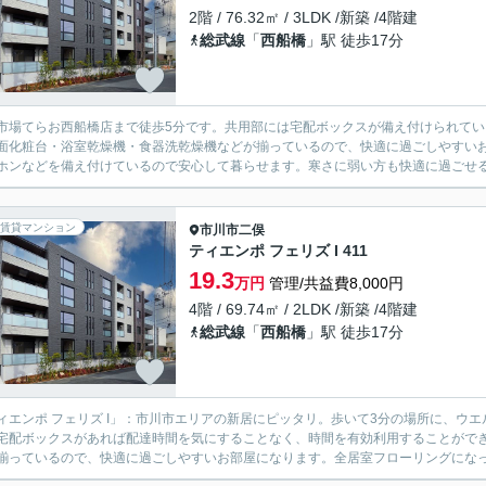
2階 / 76.32㎡ / 3LDK /新築 /4階建
総武線
「
西船橋
」駅 徒歩17分
市場てらお西船橋店まで徒歩5分です。共用部には宅配ボックスが備え付けられて
面化粧台・浴室乾燥機・食器洗乾燥機などが揃っているので、快適に過ごしやすいお
ホンなどを備え付けているので安心して暮らせます。寒さに弱い方も快適に過ごせる、
賃貸マンション
市川市
二俣
ティエンポ フェリズ I 411
19.3
万円
管理/共益費8,000円
4階 / 69.74㎡ / 2LDK /新築 /4階建
総武線
「
西船橋
」駅 徒歩17分
ィエンポ フェリズ I」：市川市エリアの新居にピッタリ。歩いて3分の場所に、ウ
宅配ボックスがあれば配達時間を気にすることなく、時間を有効利用することがで
揃っているので、快適に過ごしやすいお部屋になります。全居室フローリングになって