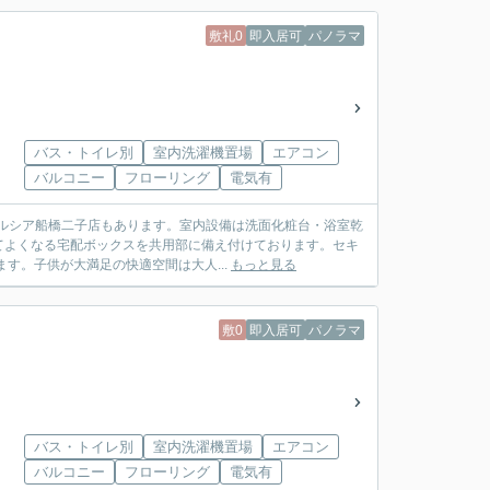
敷礼0
即入居可
パノラマ
バス・トイレ別
室内洗濯機置場
エアコン
バルコニー
フローリング
電気有
エルシア船橋二子店もあります。室内設備は洗面化粧台・浴室乾
てよくなる宅配ボックスを共用部に備え付けております。セキ
す。子供が大満足の快適空間は大人...
もっと見る
敷0
即入居可
パノラマ
バス・トイレ別
室内洗濯機置場
エアコン
バルコニー
フローリング
電気有