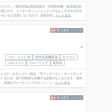
リズ I」。室内設備は洗面化粧台・浴室乾燥機・食器洗乾燥
に届くので、インターネットショッピングをよくする方や日中
ホンなど充実しているので、防犯対策...
もっと見る
敷0
即入居可
パノラマ
バス・トイレ別
室内洗濯機置場
エアコン
バルコニー
フローリング
電気有
しょうか。セキュリティ面は、TVインターホン・オートロック
ているため、家で何時間も待機する必要がなくなります。室内
収納はウォークインクロゼット・シ...
もっと見る
敷0
即入居可
パノラマ