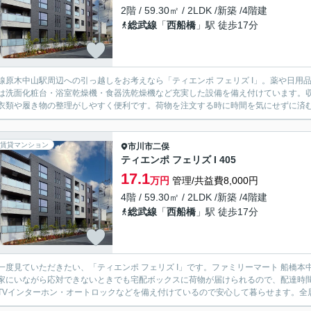
2階 / 59.30㎡ / 2LDK /新築 /4階建
総武線
「
西船橋
」駅 徒歩17分
線原木中山駅周辺への引っ越しをお考えなら「ティエンポ フェリズ I」。薬や日用
は洗面化粧台・浴室乾燥機・食器洗乾燥機など充実した設備を備え付けています。収
衣類や履き物の整理がしやすく便利です。荷物を注文する時に時間を気にせずに済む宅
賃貸マンション
市川市
二俣
ティエンポ フェリズ I 405
17.1
万円
管理/共益費8,000円
4階 / 59.30㎡ / 2LDK /新築 /4階建
総武線
「
西船橋
」駅 徒歩17分
一度見ていただきたい、「ティエンポ フェリズ I」です。ファミリーマート 船橋
家にいながら応対できないときでも宅配ボックスに荷物が届けられるので、配達時
TVインターホン・オートロックなどを備え付けているので安心して暮らせます。全居