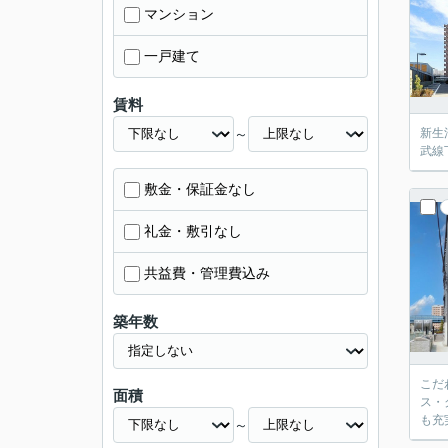
マンション
一戸建て
賃料
～
新生
武線
敷金・保証金なし
礼金・敷引なし
共益費・管理費込み
築年数
こだ
面積
ス・
も充
～