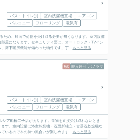
バス・トイレ別
室内洗濯機置場
エアコン
バルコニー
フローリング
電気有
いるため、対面で荷物を受け取る必要が無くなります。室内設備
部屋になります。セキュリティ面は、オートロック・TVイン
床下暖房機能が備わった物件です。丁...
もっと見る
敷0
即入居可
パノラマ
バス・トイレ別
室内洗濯機置場
エアコン
バルコニー
フローリング
電気有
エルシア船橋二子店があります。荷物を直接受け取れないとき
きます。室内設備は浴室乾燥機・洗面所独立・食器洗乾燥機な
いるので木の持つ風合いが楽しめます...
もっと見る