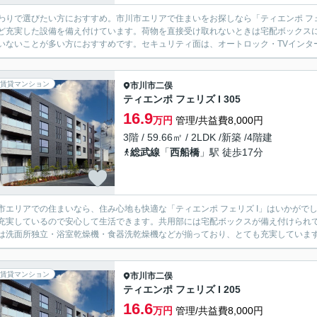
わりで選びたい方におすすめ。市川市エリアで住まいをお探しなら「ティエンポ フェ
ど充実した設備を備え付けています。荷物を直接受け取れないときは宅配ボックス
いないことが多い方におすすめです。セキュリティ面は、オートロック・TVインター
賃貸マンション
市川市
二俣
ティエンポ フェリズ I 305
16.9
万円
管理/共益費8,000円
3階 / 59.66㎡ / 2LDK /新築 /4階建
総武線
「
西船橋
」駅 徒歩17分
市エリアでの住まいなら、住み心地も快適な「ティエンポ フェリズ I」はいかがで
充実しているので安心して生活できます。共用部には宅配ボックスが備え付けられ
は洗面所独立・浴室乾燥機・食器洗乾燥機などが揃っており、とても充実しています。
賃貸マンション
市川市
二俣
ティエンポ フェリズ I 205
16.6
万円
管理/共益費8,000円