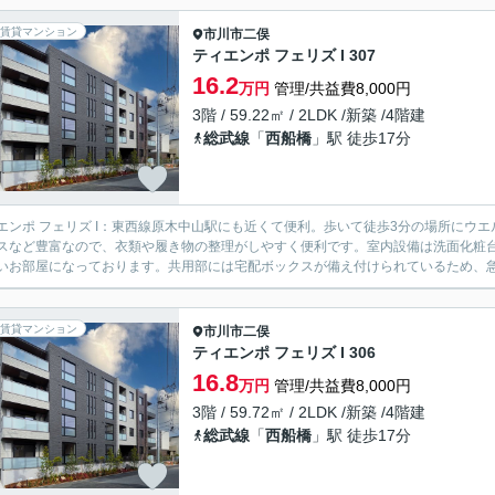
賃貸マンション
市川市
二俣
ティエンポ フェリズ I 307
16.2
万円
管理/共益費8,000円
3階 / 59.22㎡ / 2LDK /新築 /4階建
総武線
「
西船橋
」駅 徒歩17分
エンポ フェリズ I：東西線原木中山駅にも近くて便利。歩いて徒歩3分の場所にウ
スなど豊富なので、衣類や履き物の整理がしやすく便利です。室内設備は洗面化粧
いお部屋になっております。共用部には宅配ボックスが備え付けられているため、急な
賃貸マンション
市川市
二俣
ティエンポ フェリズ I 306
16.8
万円
管理/共益費8,000円
3階 / 59.72㎡ / 2LDK /新築 /4階建
総武線
「
西船橋
」駅 徒歩17分