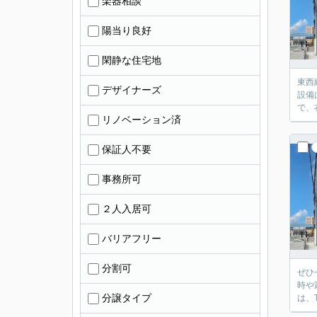
楽器相談
陽当り良好
閑静な住宅地
東西
デザイナーズ
設備
で、
リノベーション済
保証人不要
事務所可
２人入居可
バリアフリー
分割可
ぜひ
時や
分譲タイプ
は、