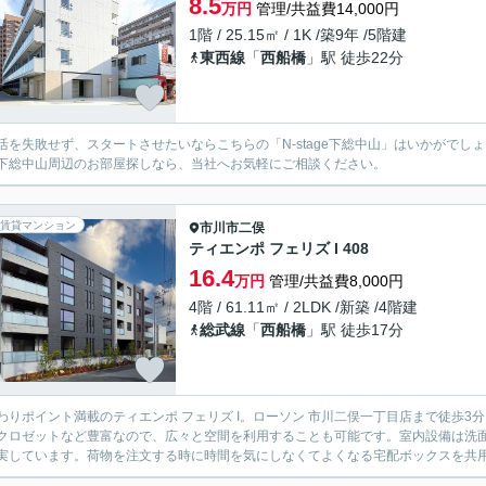
8.5
万円
管理/共益費14,000円
1階 / 25.15㎡ / 1K /築9年 /5階建
東西線
「
西船橋
」駅 徒歩22分
活を失敗せず、スタートさせたいならこちらの「N-stage下総中山」はいかがで
下総中山周辺のお部屋探しなら、当社へお気軽にご相談ください。
賃貸マンション
市川市
二俣
ティエンポ フェリズ I 408
16.4
万円
管理/共益費8,000円
4階 / 61.11㎡ / 2LDK /新築 /4階建
総武線
「
西船橋
」駅 徒歩17分
わりポイント満載のティエンポ フェリズ I。ローソン 市川二俣一丁目店まで徒歩
クロゼットなど豊富なので、広々と空間を利用することも可能です。室内設備は洗
実しています。荷物を注文する時に時間を気にしなくてよくなる宅配ボックスを共用部