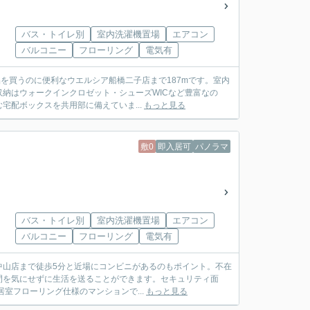
バス・トイレ別
室内洗濯機置場
エアコン
バルコニー
フローリング
電気有
品を買うのに便利なウエルシア船橋二子店まで187mです。室内
納はウォークインクロゼット・シューズWICなど豊富なの
配ボックスを共用部に備えていま...
もっと見る
敷0
即入居可
パノラマ
バス・トイレ別
室内洗濯機置場
エアコン
バルコニー
フローリング
電気有
本中山店まで徒歩5分と近場にコンビニがあるのもポイント。不在
間を気にせずに生活を送ることができます。セキュリティ面
室フローリング仕様のマンションで...
もっと見る