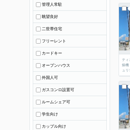
管理人常駐
眺望良好
二世帯住宅
フリーレント
カードキー
ティ
オープンハウス
燥機
ュリ
外国人可
ガスコンロ設置可
ルームシェア可
学生向け
カップル向け