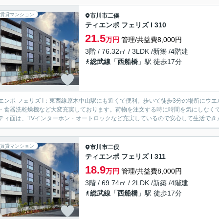
賃貸マンション
市川市
二俣
ティエンポ フェリズ I 310
21.5
万円
管理/共益費8,000円
3階 / 76.32㎡ / 3LDK /新築 /4階建
総武線
「
西船橋
」駅 徒歩17分
エンポ フェリズ I：東西線原木中山駅にも近くて便利。歩いて徒歩3分の場所にウ
・食器洗乾燥機など大変充実しております。荷物を注文する時に時間を気にしなく
ティ面は、TVインターホン・オートロックなど充実しているので安心して生活できま
賃貸マンション
市川市
二俣
ティエンポ フェリズ I 311
18.9
万円
管理/共益費8,000円
3階 / 69.74㎡ / 2LDK /新築 /4階建
総武線
「
西船橋
」駅 徒歩17分