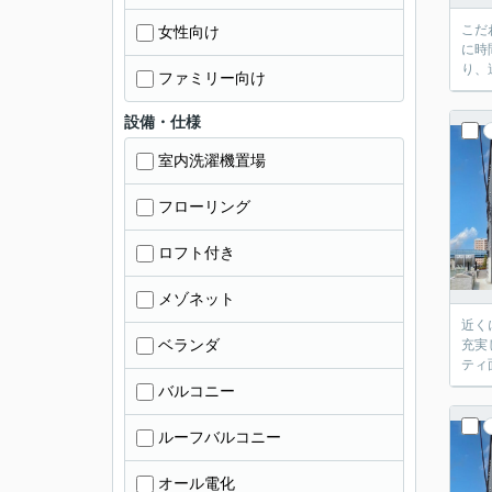
こだ
女性向け
に時
り、
ファミリー向け
設備・仕様
室内洗濯機置場
フローリング
ロフト付き
メゾネット
近く
ベランダ
充実
ティ
バルコニー
ルーフバルコニー
オール電化