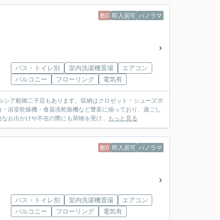
敷0
即入居可
パノラマ
バス・トイレ別
室内洗濯機置場
エアコン
バルコニー
フローリング
電気有
エルシア船橋二子店もあります。収納はクロゼット・シューズボ
台・浴室乾燥機・食器洗乾燥機など豊富に揃っており、過ごし
お出かけや不在の際にも荷物を受け...
もっと見る
敷0
即入居可
パノラマ
バス・トイレ別
室内洗濯機置場
エアコン
バルコニー
フローリング
電気有