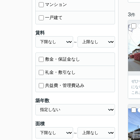
マンション
3
件
一戸建て
賃料
～
敷金・保証金なし
礼金・敷引なし
ぜひ
共益費・管理費込み
にな
これ
築年数
面積
～