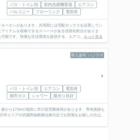
バス・トイレ別
室内洗濯機置場
エアコン
バルコニー
フローリング
電気有
ンターホンがあります。共用部には宅配ボックスを設置してい
なアイテムを収納できるスペースがある洗面化粧台がありま
可能です。快適な生活環境を提供する、エアコ...
もっと見る
即入居可
パノラマ
バス・トイレ別
エアコン
電気有
都市ガス
シャワー
陽当り良好
家から173mの場所に市川若宮郵便局があります。専有面積も
市川市エリアや武蔵野線船橋法典付近でお部屋をお探しの方は、
。