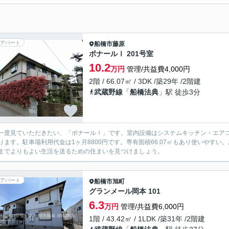
アパート
船橋市
藤原
ボナールⅠ 201号室
10.2
万円
管理/共益費4,000円
2階 / 66.07㎡ / 3DK /築29年 /2階建
武蔵野線
「
船橋法典
」駅 徒歩3分
一度見ていただきたい、「ボナールⅠ」です。室内設備はシステムキッチン・エアコ
ります。駐車場利用代金は1ヶ月8800円です。専有面積66.07㎡もあり使いやす
までよりもよい生活を送るための住まいを見つけましょう。
アパート
船橋市
旭町
グランメール岡本 101
6.3
万円
管理/共益費6,000円
1階 / 43.42㎡ / 1LDK /築31年 /2階建