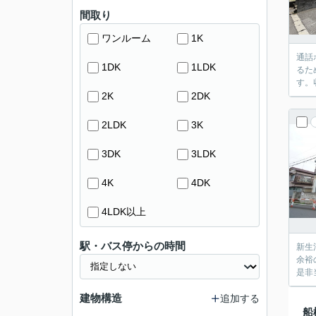
間取り
ワンルーム
1K
通話
1DK
1LDK
るた
す。
2K
2DK
2LDK
3K
3DK
3LDK
4K
4DK
4LDK以上
駅・バス停からの時間
新生
余裕
是非
建物構造
追加する
船