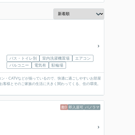
バス・トイレ別
室内洗濯機置場
エアコン
バルコニー
電気有
駐輪場
ン・CATVなどが揃っているので、快適に過ごしやすいお部屋
い。お客様とそのご家族の生活に大きく関わってくる、住の環境。
敷0
即入居可
パノラマ