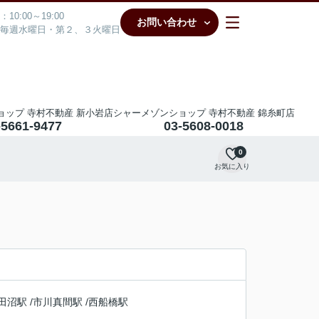
10:00～19:00
お問い合わせ
毎週水曜日・第２、３火曜日
ョップ 寺村不動産 新小岩店
シャーメゾンショップ 寺村不動産 錦糸町店
-5661-9477
03-5608-0018
0
お気に入り
田沼駅
/
市川真間駅
/
西船橋駅