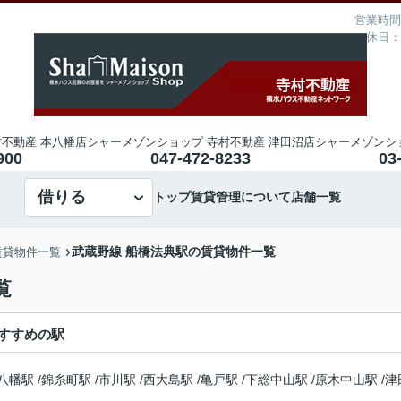
営業時間：
定休日：
不動産 本八幡店
シャーメゾンショップ 寺村不動産 津田沼店
シャーメゾンシ
900
047-472-8233
03
借りる
トップ
賃貸管理について
店舗一覧
武蔵野線 船橋法典駅の賃貸物件一覧
賃貸物件一覧
覧
すすめの駅
八幡駅
/
錦糸町駅
/
市川駅
/
西大島駅
/
亀戸駅
/
下総中山駅
/
原木中山駅
/
津