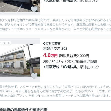
武蔵野線
「
船橋法典
」駅 徒歩37分
ボタンを押せば相手の声が聞けるので、会話したうえで直接会うかを決められるイ
め、好きなタイミングで荷物を受け取ることができます。身支度に必要となる様々
収納はシューズボックス・クロゼットなど豊富なので、広々と空間を利用することも
アパート
市川市
若宮
大窪ハウス 202
4.6
万円
管理/共益費2,000円
2階 / 30.48㎡ / 2DK /築49年 /2階建
武蔵野線
「
船橋法典
」駅 徒歩16分
活を失敗せず、スタートさせたいならこちらの「大窪ハウス」はいかがでしょうか。
の30.48㎡。今引っ越しをお考えの方におすすめなのが、こちらのアパートです。
当社へお越し下さい。当社でなら、きっと希望にマッチしたお部屋が見つかります
橋法典の掲載物件の家賃相場