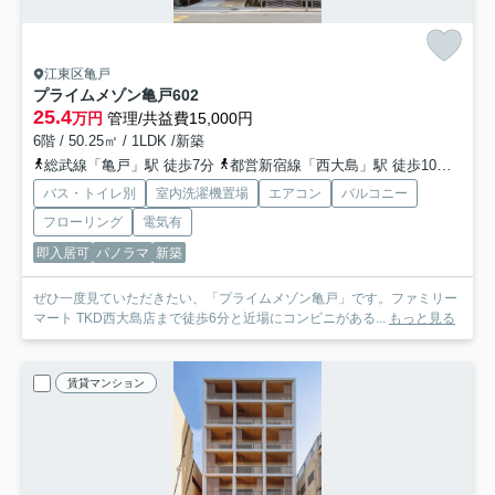
江東区亀戸
プライムメゾン亀戸
602
25.4
万円
管理/共益費15,000円
6階 / 50.25㎡ / 1LDK /新築
総武線「亀戸」駅 徒歩7分
都営新宿線「西大島」駅 徒歩10分
半蔵
バス・トイレ別
室内洗濯機置場
エアコン
バルコニー
フローリング
電気有
即入居可
パノラマ
新築
ぜひ一度見ていただきたい、「プライムメゾン亀戸」です。ファミリー
マート TKD西大島店まで徒歩6分と近場にコンビニがある...
もっと見る
賃貸マンション