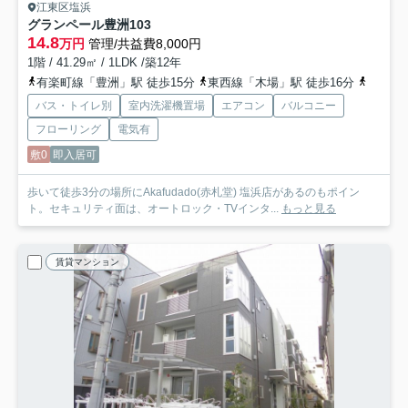
江東区塩浜
グランペール豊洲
103
14.8
万円
管理/共益費8,000円
1階 / 41.29㎡ / 1LDK /築12年
有楽町線「豊洲」駅 徒歩15分
東西線「木場」駅 徒歩16分
京葉線
バス・トイレ別
室内洗濯機置場
エアコン
バルコニー
フローリング
電気有
敷0
即入居可
歩いて徒歩3分の場所にAkafudado(赤札堂) 塩浜店があるのもポイン
ト。セキュリティ面は、オートロック・TVインタ...
もっと見る
賃貸マンション