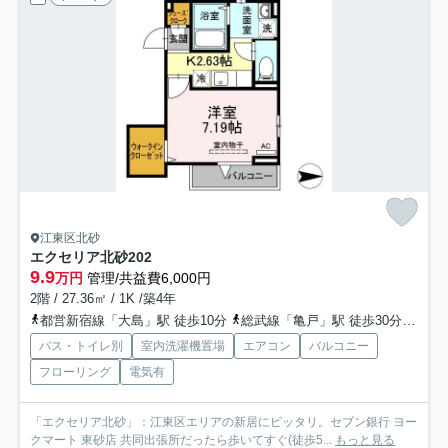
江東区北砂
エクセリア北砂
202
9.9
万円
管理/共益費6,000円
2階 / 27.36㎡ / 1K /築4年
都営新宿線「大島」駅 徒歩10分
総武線「亀戸」駅 徒歩30分
東西
バス・トイレ別
室内洗濯機置場
エアコン
バルコニー
フローリング
電気有
「エクセリア北砂」：江東区エリアの新居にピッタリ。セブン銀行 ヨー
クマート 東砂店 共同出張所だったら歩いてすぐ(徒歩5...
もっと見る