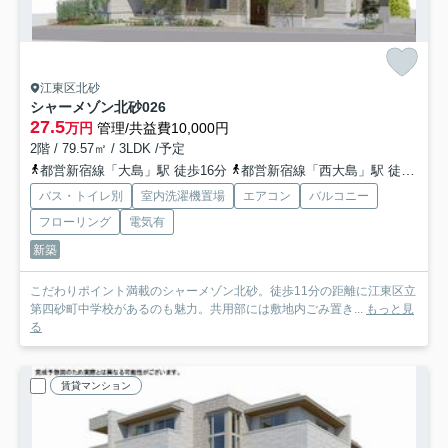
江東区北砂
シャーメゾン北砂
026
27.5
万円
管理/共益費10,000円
2階 / 79.57㎡ / 3LDK /予定
都営新宿線「大島」駅 徒歩16分
都営新宿線「西大島」駅 徒歩21分
バス・トイレ別
室内洗濯機置場
エアコン
バルコニー
フローリング
電気有
新築
こだわりポイント満載のシャーメゾン北砂。徒歩11分の距離に江東区立
第四砂町中学校があるのも魅力。共用部には敷地内ごみ置き...
もっと見
る
賃貸マンション