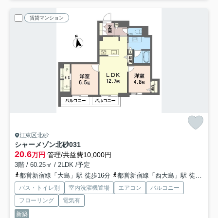
賃貸マンション
江東区北砂
シャーメゾン北砂
031
20.6
万円
管理/共益費10,000円
3階 / 60.25㎡ / 2LDK /予定
都営新宿線「大島」駅 徒歩16分
都営新宿線「西大島」駅 徒歩21分
バス・トイレ別
室内洗濯機置場
エアコン
バルコニー
フローリング
電気有
新築