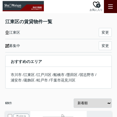
0
お気に入り
江東区の賃貸物件一覧
江東区
変更
募集中
変更
おすすめのエリア
市川市
/
江東区
/
江戸川区
/
船橋市
/
墨田区
/
習志野市
/
浦安市
/
葛飾区
/
松戸市
/
千葉市花見川区
69
件
アパート