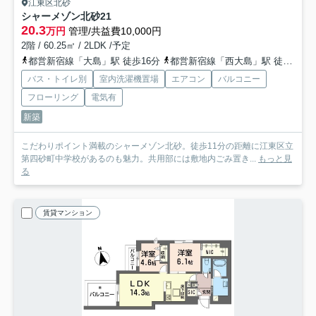
江東区北砂
シャーメゾン北砂
21
20.3
万円
管理/共益費10,000円
2階 / 60.25㎡ / 2LDK /予定
都営新宿線「大島」駅 徒歩16分
都営新宿線「西大島」駅 徒歩21分
バス・トイレ別
室内洗濯機置場
エアコン
バルコニー
フローリング
電気有
新築
こだわりポイント満載のシャーメゾン北砂。徒歩11分の距離に江東区立
第四砂町中学校があるのも魅力。共用部には敷地内ごみ置き...
もっと見
る
賃貸マンション