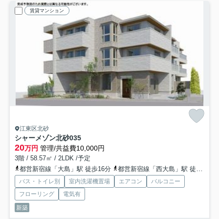
賃貸マンション
江東区北砂
シャーメゾン北砂
035
20
万円
管理/共益費10,000円
3階 / 58.57㎡ / 2LDK /予定
都営新宿線「大島」駅 徒歩16分
都営新宿線「西大島」駅 徒歩21分
バス・トイレ別
室内洗濯機置場
エアコン
バルコニー
フローリング
電気有
新築