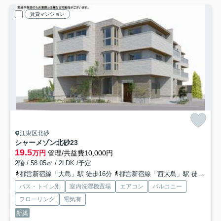
賃貸マンション
江東区北砂
シャーメゾン北砂
23
19.5
万円
管理/共益費10,000円
2階 / 58.05㎡ / 2LDK /予定
都営新宿線「大島」駅 徒歩16分
都営新宿線「西大島」駅 徒歩21分
バス・トイレ別
室内洗濯機置場
エアコン
バルコニー
フローリング
電気有
新築