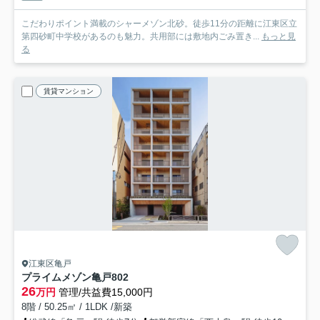
こだわりポイント満載のシャーメゾン北砂。徒歩11分の距離に江東区立
第四砂町中学校があるのも魅力。共用部には敷地内ごみ置き...
もっと見
る
賃貸マンション
江東区亀戸
プライムメゾン亀戸
802
26
万円
管理/共益費15,000円
8階 / 50.25㎡ / 1LDK /新築