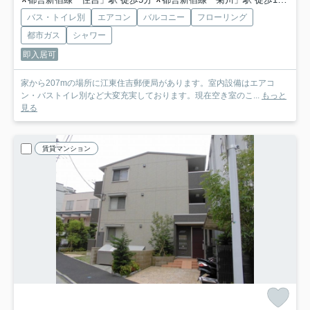
バス・トイレ別
エアコン
バルコニー
フローリング
都市ガス
シャワー
即入居可
家から207mの場所に江東住吉郵便局があります。室内設備はエアコ
ン・バストイレ別など大変充実しております。現在空き室のこ...
もっと
見る
賃貸マンション