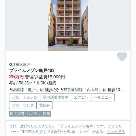
江東区亀戸
プライムメゾン亀戸
402
25
万円
管理/共益費15,000円
4階 / 50.25㎡ / 1LDK /新築
総武線「亀戸」駅 徒歩7分
都営新宿線「西大島」駅 徒歩10分
半蔵
バス・トイレ別
室内洗濯機置場
エアコン
バルコニー
フローリング
電気有
即入居可
パノラマ
新築
ぜひ一度見ていただきたい、「プライムメゾン亀戸」です。ファミリー
マート TKD西大島店まで徒歩6分と近場にコンビニがある...
もっと見る