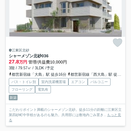
江東区北砂
シャーメゾン北砂
036
27.8
万円
管理/共益費10,000円
3階 / 79.57㎡ / 3LDK /予定
都営新宿線「大島」駅 徒歩16分
都営新宿線「西大島」駅 徒歩21分
バス・トイレ別
室内洗濯機置場
エアコン
バルコニー
フローリング
電気有
新築
こだわりポイント満載のシャーメゾン北砂。徒歩11分の距離に江東区立
第四砂町中学校があるのも魅力。共用部には敷地内ごみ置き...
もっと見
る