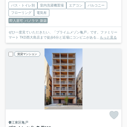
バス・トイレ別
室内洗濯機置場
エアコン
バルコニー
フローリング
電気有
即入居可
パノラマ
新築
ぜひ一度見ていただきたい、「プライムメゾン亀戸」です。ファミリー
マート TKD西大島店まで徒歩6分と近場にコンビニがある...
もっと見る
賃貸マンション
江東区亀戸