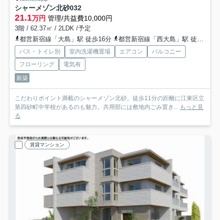
シャーメゾン北砂
032
21.1
万円
管理/共益費10,000円
3階 / 62.37㎡ / 2LDK /予定
都営新宿線「大島」駅 徒歩16分
都営新宿線「西大島」駅 徒歩21分
バス・トイレ別
室内洗濯機置場
エアコン
バルコニー
フローリング
電気有
新築
こだわりポイント満載のシャーメゾン北砂。徒歩11分の距離に江東区立
第四砂町中学校があるのも魅力。共用部には敷地内ごみ置き...
もっと見
る
賃貸マンション