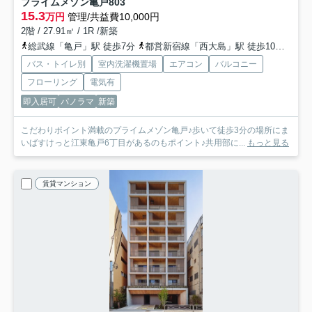
プライムメゾン亀戸
803
15.3
万円
管理/共益費10,000円
2階 / 27.91㎡ / 1R /新築
総武線「亀戸」駅 徒歩7分
都営新宿線「西大島」駅 徒歩10分
半蔵
バス・トイレ別
室内洗濯機置場
エアコン
バルコニー
フローリング
電気有
即入居可
パノラマ
新築
こだわりポイント満載のプライムメゾン亀戸♪歩いて徒歩3分の場所にま
いばすけっと江東亀戸6丁目があるのもポイント♪共用部に...
もっと見る
賃貸マンション