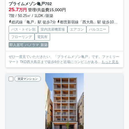
プライムメゾン亀戸
702
25.7
万円
管理/共益費15,000円
7階 / 50.25㎡ / 1LDK /新築
総武線「亀戸」駅 徒歩7分
都営新宿線「西大島」駅 徒歩10分
半蔵
バス・トイレ別
室内洗濯機置場
エアコン
バルコニー
フローリング
電気有
即入居可
パノラマ
新築
ぜひ一度見ていただきたい、「プライムメゾン亀戸」です。ファミリー
マート TKD西大島店まで徒歩6分と近場にコンビニがある...
もっと見る
賃貸マンション