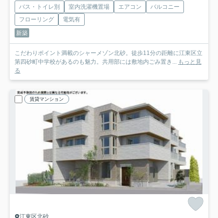
バス・トイレ別
室内洗濯機置場
エアコン
バルコニー
フローリング
電気有
新築
こだわりポイント満載のシャーメゾン北砂。徒歩11分の距離に江東区立
第四砂町中学校があるのも魅力。共用部には敷地内ごみ置き...
もっと見
る
賃貸マンション
江東区北砂