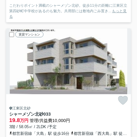
こだわりポイント満載のシャーメゾン北砂。徒歩11分の距離に江東区立
第四砂町中学校があるのも魅力。共用部には敷地内ごみ置き...
もっと見
る
賃貸マンション
江東区北砂
シャーメゾン北砂
033
19.8
万円
管理/共益費10,000円
3階 / 58.05㎡ / 2LDK /予定
都営新宿線「大島」駅 徒歩16分
都営新宿線「西大島」駅 徒歩21分