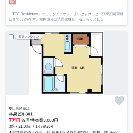
敷0
「TEC Residence」のここがイチオシ。まいばすけっと 江東旧葛西橋
店まで312mです。室内設備は洗面化粧台・浴...
もっと見る
賃貸マンション
江東区猿江
林泉ビル
301
7
万円
管理/共益費3,000円
3階 / 21.00㎡ / 1R /築28年
都営新宿線「住吉」駅 徒歩5分
都営新宿線「菊川」駅 徒歩12分
総