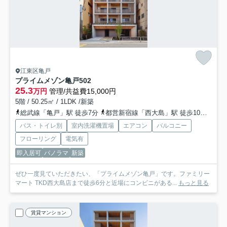
江東区亀戸
プライムメゾン亀戸
502
25.3
万円
管理/共益費15,000円
5階 / 50.25㎡ / 1LDK /新築
総武線「亀戸」駅 徒歩7分
都営新宿線「西大島」駅 徒歩10分
半蔵
バス・トイレ別
室内洗濯機置場
エアコン
バルコニー
フローリング
電気有
即入居可
パノラマ
新築
ぜひ一度見ていただきたい、「プライムメゾン亀戸」です。ファミリー
マート TKD西大島店まで徒歩6分と近場にコンビニがある...
もっと見る
賃貸マンション