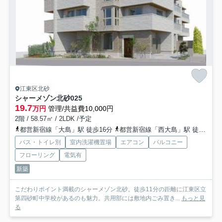
江東区北砂
シャーメゾン北砂
025
19.7
万円
管理/共益費10,000円
2階 / 58.57㎡ / 2LDK /予定
都営新宿線「大島」駅 徒歩16分
都営新宿線「西大島」駅 徒歩21分
バス・トイレ別
室内洗濯機置場
エアコン
バルコニー
フローリング
電気有
新築
こだわりポイント満載のシャーメゾン北砂。徒歩11分の距離に江東区立
第四砂町中学校があるのも魅力。共用部には敷地内ごみ置き...
もっと見
る