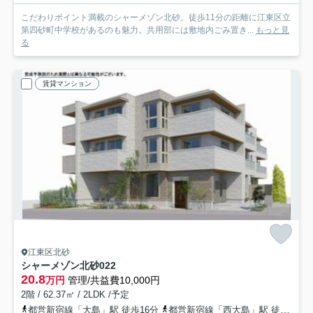
こだわりポイント満載のシャーメゾン北砂。徒歩11分の距離に江東区立
第四砂町中学校があるのも魅力。共用部には敷地内ごみ置き...
もっと見
る
賃貸マンション
江東区北砂
シャーメゾン北砂
022
20.8
万円
管理/共益費10,000円
2階 / 62.37㎡ / 2LDK /予定
都営新宿線「大島」駅 徒歩16分
都営新宿線「西大島」駅 徒歩21分