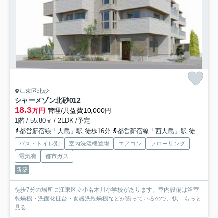
江東区北砂
シャーメゾン北砂
012
18.3
万円
管理/共益費10,000円
1階 / 55.80㎡ / 2LDK /予定
都営新宿線「大島」駅 徒歩16分
都営新宿線「西大島」駅 徒歩21分
バス・トイレ別
室内洗濯機置場
エアコン
フローリング
電気有
都市ガス
新築
徒歩7分の場所に江東区立小名木川小学校があります。室内設備は浴室
乾燥機・洗面化粧台・食器洗乾燥機などが揃っているので、快...
もっと
見る