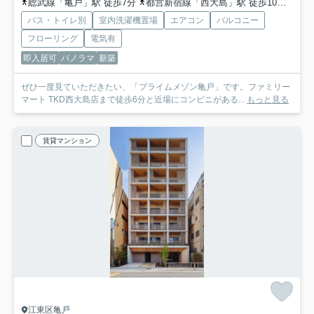
総武線「亀戸」駅 徒歩7分
都営新宿線「西大島」駅 徒歩10分
半蔵
バス・トイレ別
室内洗濯機置場
エアコン
バルコニー
フローリング
電気有
即入居可
パノラマ
新築
ぜひ一度見ていただきたい、「プライムメゾン亀戸」です。ファミリー
マート TKD西大島店まで徒歩6分と近場にコンビニがある...
もっと見る
賃貸マンション
江東区亀戸