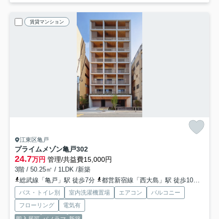
賃貸マンション
江東区亀戸
プライムメゾン亀戸
302
24.7
万円
管理/共益費15,000円
3階 / 50.25㎡ / 1LDK /新築
総武線「亀戸」駅 徒歩7分
都営新宿線「西大島」駅 徒歩10分
半蔵
バス・トイレ別
室内洗濯機置場
エアコン
バルコニー
フローリング
電気有
即入居可
パノラマ
新築