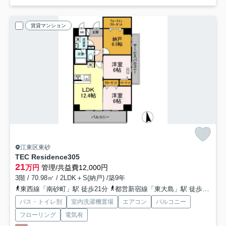
賃貸マンション
江東区東砂
TEC Residence
305
21
万円
管理/共益費12,000円
3階 / 70.98㎡ / 2LDK＋S(納戸) /築9年
東西線「南砂町」駅 徒歩21分
都営新宿線「東大島」駅 徒歩25分
バス・トイレ別
室内洗濯機置場
エアコン
バルコニー
フローリング
電気有