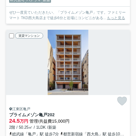
ぜひ一度見ていただきたい、「プライムメゾン亀戸」です。ファミリー
マート TKD西大島店まで徒歩6分と近場にコンビニがある...
もっと見る
賃貸マンション
江東区亀戸
プライムメゾン亀戸
202
24.5
万円
管理/共益費15,000円
2階 / 50.25㎡ / 1LDK /新築
総武線「亀戸」駅 徒歩7分
都営新宿線「西大島」駅 徒歩10分
半蔵