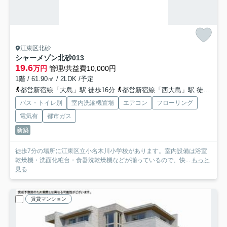
江東区北砂
シャーメゾン北砂
013
19.6
万円
管理/共益費10,000円
1階 / 61.90㎡ / 2LDK /予定
都営新宿線「大島」駅 徒歩16分
都営新宿線「西大島」駅 徒歩21分
バス・トイレ別
室内洗濯機置場
エアコン
フローリング
電気有
都市ガス
新築
徒歩7分の場所に江東区立小名木川小学校があります。室内設備は浴室
乾燥機・洗面化粧台・食器洗乾燥機などが揃っているので、快...
もっと
見る
賃貸マンション