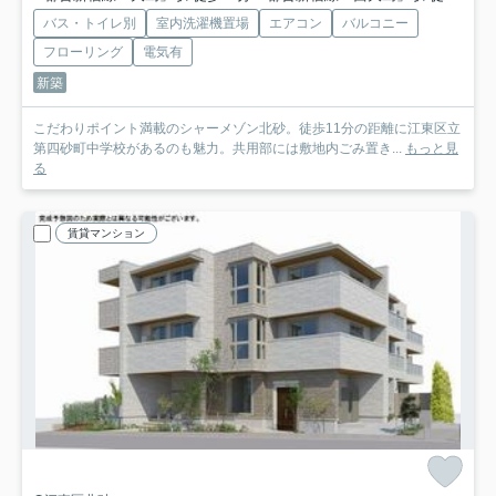
バス・トイレ別
室内洗濯機置場
エアコン
バルコニー
フローリング
電気有
新築
こだわりポイント満載のシャーメゾン北砂。徒歩11分の距離に江東区立
第四砂町中学校があるのも魅力。共用部には敷地内ごみ置き...
もっと見
る
賃貸マンション