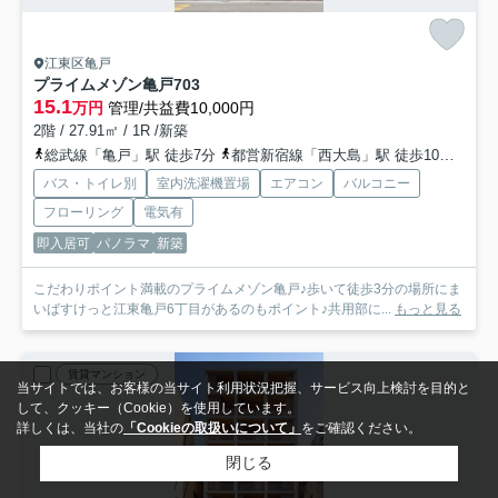
江東区亀戸
プライムメゾン亀戸
703
15.1
万円
管理/共益費10,000円
2階 / 27.91㎡ / 1R /新築
総武線「亀戸」駅 徒歩7分
都営新宿線「西大島」駅 徒歩10分
半蔵
バス・トイレ別
室内洗濯機置場
エアコン
バルコニー
フローリング
電気有
即入居可
パノラマ
新築
こだわりポイント満載のプライムメゾン亀戸♪歩いて徒歩3分の場所にま
いばすけっと江東亀戸6丁目があるのもポイント♪共用部に...
もっと見る
賃貸マンション
当サイトでは、お客様の当サイト利用状況把握、サービス向上検討を目的と
して、クッキー（Cookie）を使用しています。
詳しくは、当社の
「Cookieの取扱いについて」
をご確認ください。
閉じる