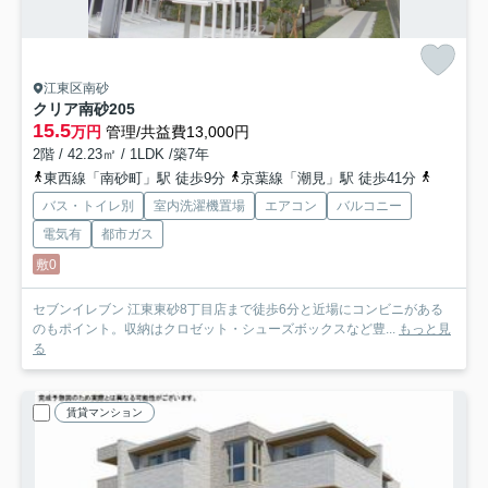
江東区南砂
クリア南砂
205
15.5
万円
管理/共益費13,000円
2階 / 42.23㎡ / 1LDK /築7年
東西線「南砂町」駅 徒歩9分
京葉線「潮見」駅 徒歩41分
都営新宿
バス・トイレ別
室内洗濯機置場
エアコン
バルコニー
電気有
都市ガス
敷0
セブンイレブン 江東東砂8丁目店まで徒歩6分と近場にコンビニがある
のもポイント。収納はクロゼット・シューズボックスなど豊...
もっと見
る
賃貸マンション