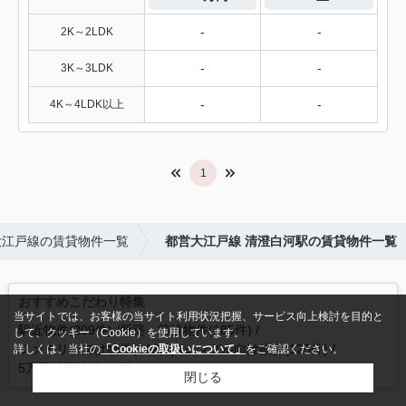
-
-
2K～2LDK
-
-
3K～3LDK
-
-
4K～4LDK以上
1
大江戸線の賃貸物件一覧
都営大江戸線 清澄白河駅の賃貸物件一覧
おすすめこだわり特集
当サイトでは、お客様の当サイト利用状況把握、サービス向上検討を目的と
駅近物件(209件)
新築・築浅物件(185件)
して、クッキー（Cookie）を使用しています。
ファミリー向け物件(142件)
シングル向け物件(125件)
詳しくは、当社の
「Cookieの取扱いについて」
をご確認ください。
5万円以下物件(19件)
閉じる