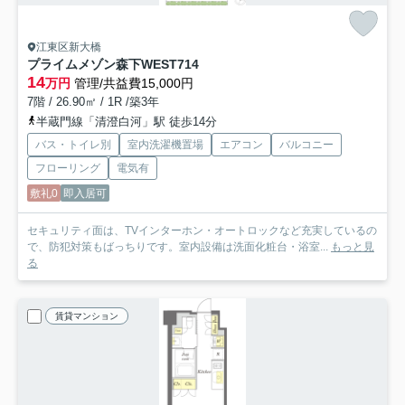
江東区新大橋
プライムメゾン森下WEST
714
14
万円
管理/共益費15,000円
7階 / 26.90㎡ / 1R /築3年
半蔵門線「清澄白河」駅 徒歩14分
バス・トイレ別
室内洗濯機置場
エアコン
バルコニー
フローリング
電気有
敷礼0
即入居可
セキュリティ面は、TVインターホン・オートロックなど充実しているの
で、防犯対策もばっちりです。室内設備は洗面化粧台・浴室...
もっと見
る
賃貸マンション