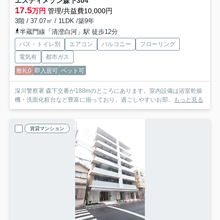
エスティメゾン森下
304
17.5
万円
管理/共益費10,000円
3階 / 37.07㎡ / 1LDK /築9年
半蔵門線「清澄白河」駅 徒歩12分
バス・トイレ別
エアコン
バルコニー
フローリング
電気有
都市ガス
敷礼0
即入居可
ペット可
深川警察署 森下交番が188mのところにあります。室内設備は浴室乾燥
機・洗面化粧台など豊富に揃っており、過ごしやすいお部...
もっと見る
賃貸マンション