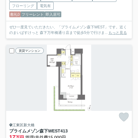
フローリング
電気有
敷礼0
フリーレント
即入居可
ぜひ一度見ていただきたい、「プライムメゾン森下WEST」です。近く
のまいばすけっと 森下万年橋通り店まで徒歩5分で行けま...
もっと見る
賃貸マンション
江東区新大橋
プライムメゾン森下WEST
413
17
万円
管理/共益費15,000円