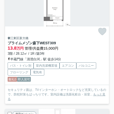
江東区新大橋
プライムメゾン森下WEST
309
13.8
万円
管理/共益費15,000円
3階 / 28.12㎡ / 1R /築3年
半蔵門線「清澄白河」駅 徒歩14分
バス・トイレ別
室内洗濯機置場
エアコン
バルコニー
フローリング
電気有
敷礼0
即入居可
セキュリティ面は、TVインターホン・オートロックなど充実しているの
で、防犯対策もばっちりです。室内設備は洗面化粧台・浴室...
もっと見
る
賃貸マンション