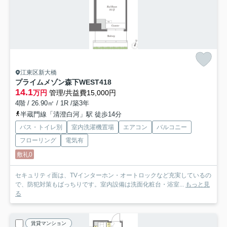
江東区新大橋
プライムメゾン森下WEST
418
14.1
万円
管理/共益費15,000円
4階 / 26.90㎡ / 1R /築3年
半蔵門線「清澄白河」駅 徒歩14分
バス・トイレ別
室内洗濯機置場
エアコン
バルコニー
フローリング
電気有
敷礼0
セキュリティ面は、TVインターホン・オートロックなど充実しているの
で、防犯対策もばっちりです。室内設備は洗面化粧台・浴室...
もっと見
る
賃貸マンション