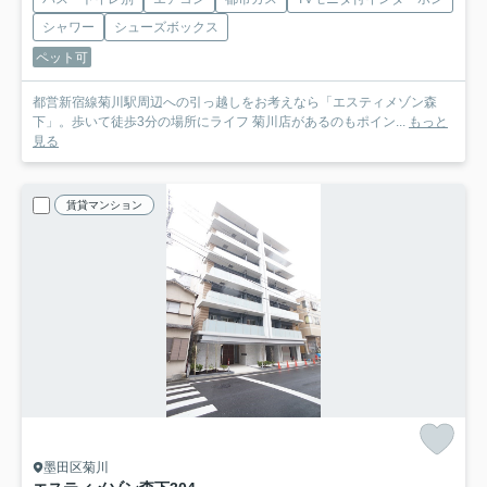
シャワー
シューズボックス
ペット可
都営新宿線菊川駅周辺への引っ越しをお考えなら「エスティメゾン森
下」。歩いて徒歩3分の場所にライフ 菊川店があるのもポイン...
もっと
見る
賃貸マンション
墨田区菊川