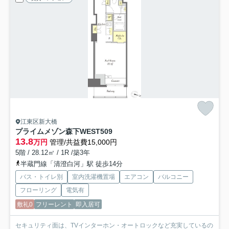
江東区新大橋
プライムメゾン森下WEST
509
13.8
万円
管理/共益費15,000円
5階 / 28.12㎡ / 1R /築3年
半蔵門線「清澄白河」駅 徒歩14分
バス・トイレ別
室内洗濯機置場
エアコン
バルコニー
フローリング
電気有
敷礼0
フリーレント
即入居可
セキュリティ面は、TVインターホン・オートロックなど充実しているの