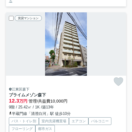
る
賃貸マンション
江東区森下
プライムメゾン森下
12.3
万円
管理/共益費10,000円
9階 / 25.42㎡ / 1K /築13年
半蔵門線「清澄白河」駅 徒歩10分
バス・トイレ別
室内洗濯機置場
エアコン
バルコニー
フローリング
都市ガス