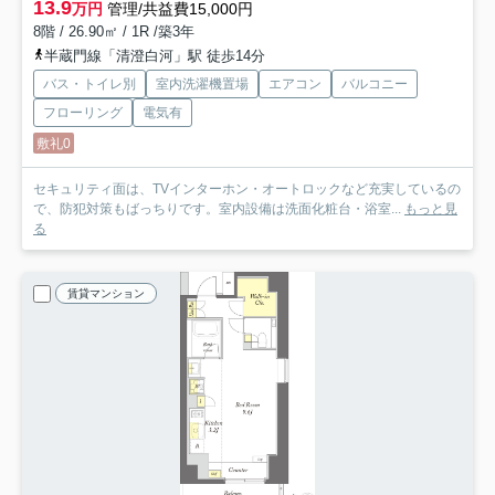
13.9
万円
管理/共益費15,000円
8階 / 26.90㎡ / 1R /築3年
半蔵門線「清澄白河」駅 徒歩14分
バス・トイレ別
室内洗濯機置場
エアコン
バルコニー
フローリング
電気有
敷礼0
セキュリティ面は、TVインターホン・オートロックなど充実しているの
で、防犯対策もばっちりです。室内設備は洗面化粧台・浴室...
もっと見
る
賃貸マンション