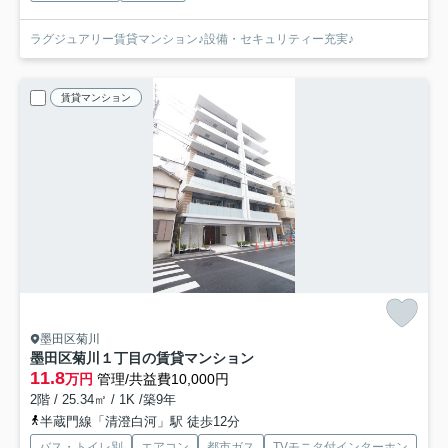
ラグジュアリー賃貸マンション♪設備・セキュリティー充実♪
賃貸マンション
墨田区菊川
墨田区菊川１丁目の賃貸マンション
11.8
万円
管理/共益費10,000円
2階 / 25.34㎡ / 1K /築9年
半蔵門線「清澄白河」駅 徒歩12分
バス・トイレ別
エアコン
都市ガス
TVモニタ付インターホン