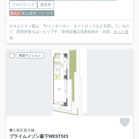
フローリング
電気有
敷礼0
即入居可
パノラマ
セキュリティ面は、TVインターホン・オートロックなど充実しているの
で、防犯対策もばっちりです。室内設備は洗面化粧台・浴室...
もっと見
る
賃貸マンション
江東区新大橋
プライムメゾン森下WEST
523