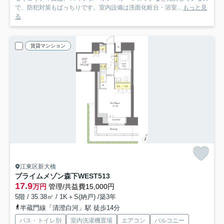
で、防犯対策もばっちりです。室内設備は洗面化粧台・浴室...
もっと見
る
賃貸マンション
江東区新大橋
プライムメゾン森下WEST
513
17.9
万円
管理/共益費15,000円
5階 / 35.38㎡ / 1K＋S(納戸) /築3年
半蔵門線「清澄白河」駅 徒歩14分
バス・トイレ別
室内洗濯機置場
エアコン
バルコニー