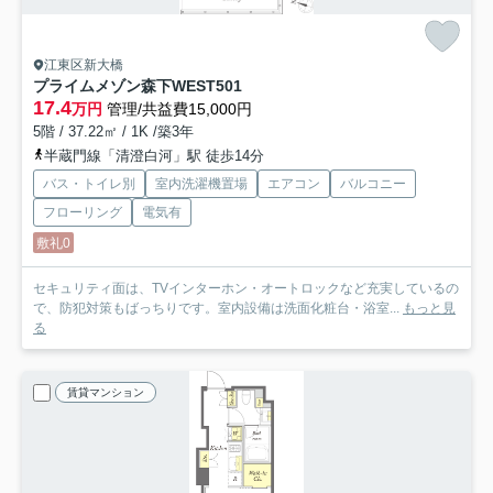
江東区新大橋
プライムメゾン森下WEST
501
17.4
万円
管理/共益費15,000円
5階 / 37.22㎡ / 1K /築3年
半蔵門線「清澄白河」駅 徒歩14分
バス・トイレ別
室内洗濯機置場
エアコン
バルコニー
フローリング
電気有
敷礼0
セキュリティ面は、TVインターホン・オートロックなど充実しているの
で、防犯対策もばっちりです。室内設備は洗面化粧台・浴室...
もっと見
る
賃貸マンション