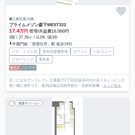
江東区新大橋
プライムメゾン森下WEST
322
17.4
万円
管理/共益費15,000円
3階 / 37.39㎡ / 1LDK /築3年
半蔵門線「清澄白河」駅 徒歩14分
バス・トイレ別
室内洗濯機置場
エアコン
バルコニー
フローリング
電気有
敷礼0
パノラマ
近くにはセブンイレブン 江東森下1丁目店(徒歩4分)がありちょっとした
買い物に便利です。室内設備は洗面所独立・浴室乾燥機...
もっと見る
賃貸マンション