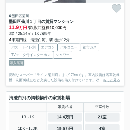
墨田区菊川
墨田区菊川１丁目の賃貸マンション
11.9
万円
管理/共益費10,000円
3階 / 25.34㎡ / 1K /築9年
半蔵門線「清澄白河」駅 徒歩12分
バス・トイレ別
エアコン
バルコニー
都市ガス
TVモニタ付インターホン
シャワー
即入居可
便利なスーパー「ライフ 菊川店」まで179mです。室内設備は浴室乾燥
機・洗面所独立など充実した設備を備え付けています。収...
もっと見る
清澄白河の掲載物件の家賃相場
家賃相場
空室件数
14.4万円
21室
1R～1K
19.5万円
4室
1DK～1LDK