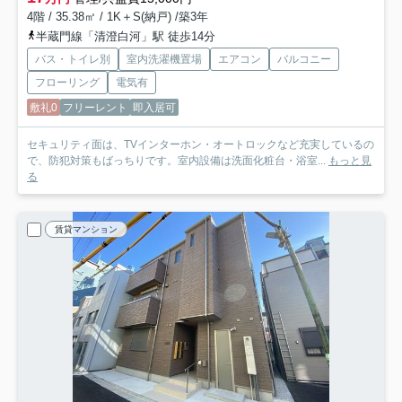
4階 / 35.38㎡ / 1K＋S(納戸) /築3年
半蔵門線「清澄白河」駅 徒歩14分
バス・トイレ別
室内洗濯機置場
エアコン
バルコニー
フローリング
電気有
敷礼0
フリーレント
即入居可
セキュリティ面は、TVインターホン・オートロックなど充実しているの
で、防犯対策もばっちりです。室内設備は洗面化粧台・浴室...
もっと見
る
賃貸マンション