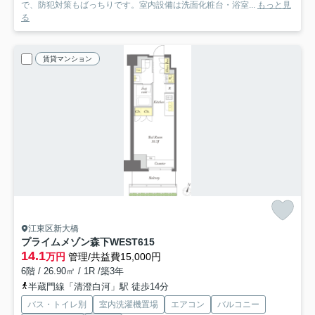
で、防犯対策もばっちりです。室内設備は洗面化粧台・浴室...
もっと見
る
賃貸マンション
江東区新大橋
プライムメゾン森下WEST
615
14.1
万円
管理/共益費15,000円
6階 / 26.90㎡ / 1R /築3年
半蔵門線「清澄白河」駅 徒歩14分
バス・トイレ別
室内洗濯機置場
エアコン
バルコニー