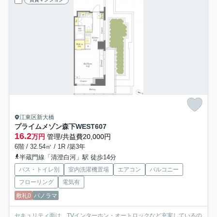
江東区新大橋
プライムメゾン森下WEST
607
16.2
万円
管理/共益費20,000円
6階 / 32.54㎡ / 1R /築3年
半蔵門線「清澄白河」駅 徒歩14分
バス・トイレ別
室内洗濯機置場
エアコン
バルコニー
フローリング
電気有
敷礼0
パノラマ
セキュリティ面は、TVインターホン・オートロックなど充実しているの