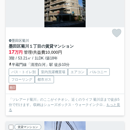
墨田区菊川
墨田区菊川１丁目の賃貸マンション
17
万円
管理/共益費10,000円
3階 / 53.21㎡ / 1LDK /築18年
半蔵門線「清澄白河」駅 徒歩10分
バス・トイレ別
室内洗濯機置場
エアコン
バルコニー
フローリング
都市ガス
敷0
「ソレアード菊川」のここがイチオシ。近くのライフ 菊川店まで徒歩5
分で行けます。収納はシューズボックス・ウォークインクロ...
もっと見
る
賃貸マンション