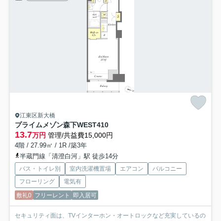
江東区新大橋
プライムメゾン森下WEST
410
13.7
万円
管理/共益費15,000円
4階 / 27.99㎡ / 1R /築3年
半蔵門線「清澄白河」駅 徒歩14分
バス・トイレ別
室内洗濯機置場
エアコン
バルコニー
フローリング
電気有
敷礼0
フリーレント
即入居可
セキュリティ面は、TVインターホン・オートロックなど充実しているの