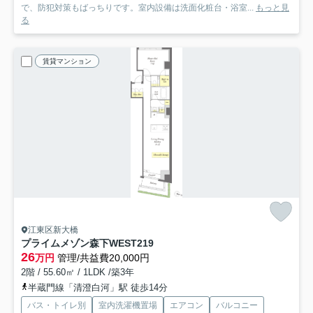
で、防犯対策もばっちりです。室内設備は洗面化粧台・浴室...
もっと見
る
賃貸マンション
江東区新大橋
プライムメゾン森下WEST
219
26
万円
管理/共益費20,000円
2階 / 55.60㎡ / 1LDK /築3年
半蔵門線「清澄白河」駅 徒歩14分
バス・トイレ別
室内洗濯機置場
エアコン
バルコニー