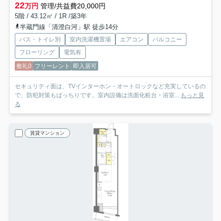
22
万円
管理/共益費20,000円
5階 / 43.12㎡ / 1R /築3年
半蔵門線「清澄白河」駅 徒歩14分
バス・トイレ別
室内洗濯機置場
エアコン
バルコニー
フローリング
電気有
敷礼0
フリーレント
即入居可
セキュリティ面は、TVインターホン・オートロックなど充実しているの
で、防犯対策もばっちりです。室内設備は洗面化粧台・浴室...
もっと見
る
賃貸マンション