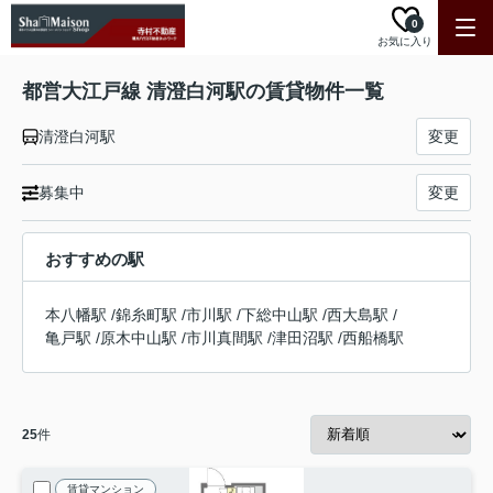
0
お気に入り
都営大江戸線 清澄白河駅の賃貸物件一覧
清澄白河駅
変更
募集中
変更
おすすめの駅
本八幡駅
/
錦糸町駅
/
市川駅
/
下総中山駅
/
西大島駅
/
亀戸駅
/
原木中山駅
/
市川真間駅
/
津田沼駅
/
西船橋駅
25
件
賃貸マンション