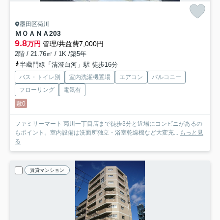
墨田区菊川
ＭＯＡＮＡ
203
9.8
万円
管理/共益費7,000円
2階 / 21.76㎡ / 1K /築5年
半蔵門線「清澄白河」駅 徒歩16分
バス・トイレ別
室内洗濯機置場
エアコン
バルコニー
フローリング
電気有
敷0
ファミリーマート 菊川一丁目店まで徒歩3分と近場にコンビニがあるの
もポイント。室内設備は洗面所独立・浴室乾燥機など大変充...
もっと見
る
賃貸マンション