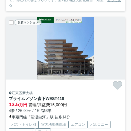
で、防犯対策もばっちりです。室内設備は洗面化粧台・浴室...
もっと見
る
賃貸マンション
江東区新大橋
プライムメゾン森下WEST
419
13.5
万円
管理/共益費15,000円
4階 / 26.90㎡ / 1R /築3年
半蔵門線「清澄白河」駅 徒歩14分
バス・トイレ別
室内洗濯機置場
エアコン
バルコニー