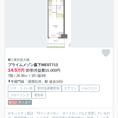
江東区新大橋
プライムメゾン森下WEST
713
14.5
万円
管理/共益費15,000円
7階 / 26.90㎡ / 1R /築3年
半蔵門線「清澄白河」駅 徒歩14分
バス・トイレ別
室内洗濯機置場
エアコン
バルコニー
フローリング
電気有
敷礼0
即入居可
セキュリティ面は、TVインターホン・オートロックなど充実しているの