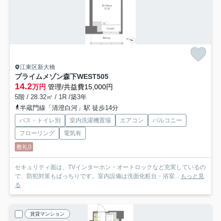
江東区新大橋
プライムメゾン森下WEST
505
14.2
万円
管理/共益費15,000円
5階 / 28.32㎡ / 1R /築3年
半蔵門線「清澄白河」駅 徒歩14分
バス・トイレ別
室内洗濯機置場
エアコン
バルコニー
フローリング
電気有
敷礼0
セキュリティ面は、TVインターホン・オートロックなど充実しているの
で、防犯対策もばっちりです。室内設備は洗面化粧台・浴室...
もっと見
る
賃貸マンション