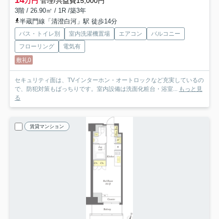
14
万円
管理/共益費15,000円
3階 / 26.90㎡ / 1R /築3年
半蔵門線「清澄白河」駅 徒歩14分
バス・トイレ別
室内洗濯機置場
エアコン
バルコニー
フローリング
電気有
敷礼0
セキュリティ面は、TVインターホン・オートロックなど充実しているの
で、防犯対策もばっちりです。室内設備は洗面化粧台・浴室...
もっと見
る
賃貸マンション