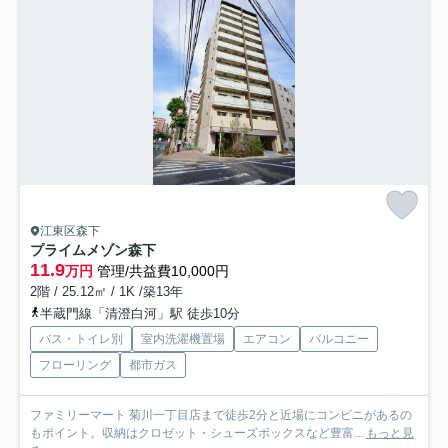
江東区森下
プライムメゾン森下
11.9
万円
管理/共益費10,000円
2階 / 25.12㎡ / 1K /築13年
半蔵門線「清澄白河」駅 徒歩10分
バス・トイレ別
室内洗濯機置場
エアコン
バルコニー
フローリング
都市ガス
ファミリーマート 菊川一丁目店まで徒歩2分と近場にコンビニがあるの
もポイント。収納はクロゼット・シューズボックスなど豊富...
もっと見