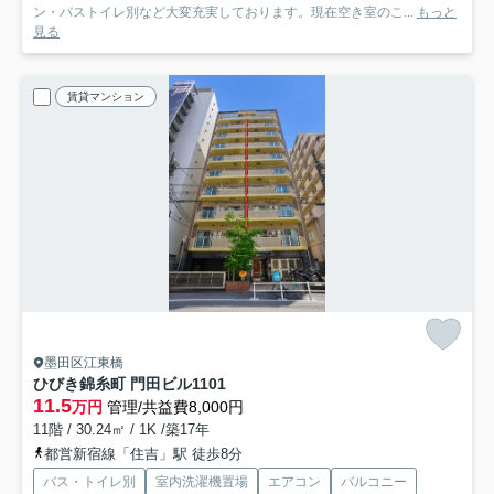
ン・バストイレ別など大変充実しております。現在空き室のこ...
もっと
見る
賃貸マンション
墨田区江東橋
ひびき錦糸町 門田ビル
1101
11.5
万円
管理/共益費8,000円
11階 / 30.24㎡ / 1K /築17年
都営新宿線「住吉」駅 徒歩8分
バス・トイレ別
室内洗濯機置場
エアコン
バルコニー