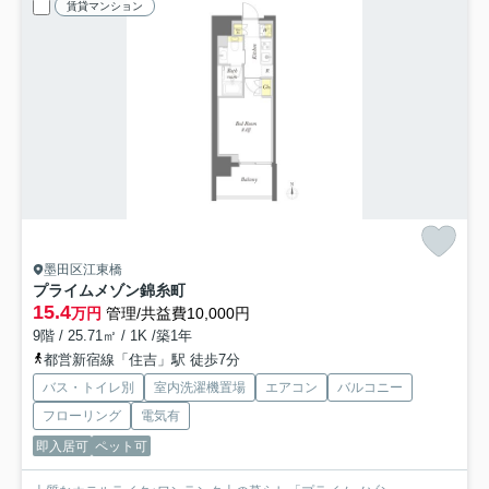
賃貸マンション
墨田区江東橋
プライムメゾン錦糸町
15.4
万円
管理/共益費10,000円
9階 / 25.71㎡ / 1K /築1年
都営新宿線「住吉」駅 徒歩7分
バス・トイレ別
室内洗濯機置場
エアコン
バルコニー
フローリング
電気有
即入居可
ペット可