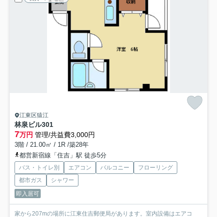
江東区猿江
林泉ビル
301
7
万円
管理/共益費3,000円
3階 / 21.00㎡ / 1R /築28年
都営新宿線「住吉」駅 徒歩5分
バス・トイレ別
エアコン
バルコニー
フローリング
都市ガス
シャワー
即入居可
家から207mの場所に江東住吉郵便局があります。室内設備はエアコ