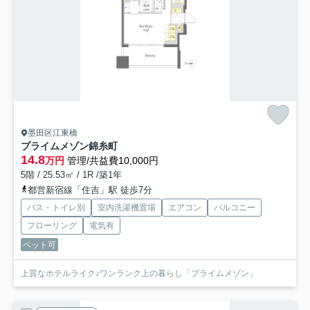
墨田区江東橋
プライムメゾン錦糸町
14.8
万円
管理/共益費10,000円
5階 / 25.53㎡ / 1R /築1年
都営新宿線「住吉」駅 徒歩7分
バス・トイレ別
室内洗濯機置場
エアコン
バルコニー
フローリング
電気有
ペット可
上質なホテルライク♪ワンランク上の暮らし「プライムメゾン」