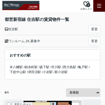
0
お気に入り
都営新宿線 住吉駅の賃貸物件一覧
住吉駅
変更
ワンルーム,1K,募集中
変更
おすすめの駅
本八幡駅
/
錦糸町駅
/
森下駅
/
市川駅
/
西大島駅
/
亀戸駅
/
下総中山駅
/
津田沼駅
/
小岩駅
/
新小岩駅
8
件
賃貸マンション