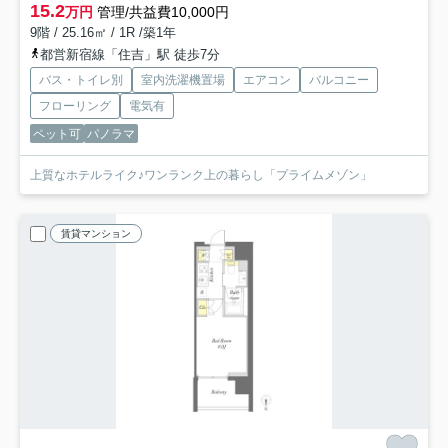
15.2
万円
管理/共益費10,000円
9階 / 25.16㎡ / 1R /築1年
都営新宿線「住吉」駅 徒歩7分
バス・トイレ別
室内洗濯機置場
エアコン
バルコニー
フローリング
電気有
ペット可
パノラマ
上質なホテルライク♪ワンランク上の暮らし「プライムメゾン」
賃貸マンション