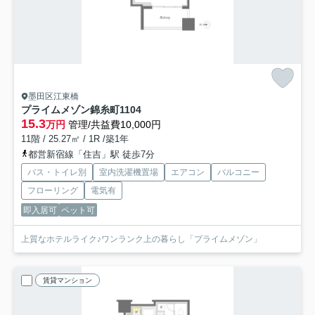
墨田区江東橋
プライムメゾン錦糸町
1104
15.3
万円
管理/共益費10,000円
11階 / 25.27㎡ / 1R /築1年
都営新宿線「住吉」駅 徒歩7分
バス・トイレ別
室内洗濯機置場
エアコン
バルコニー
フローリング
電気有
即入居可
ペット可
上質なホテルライク♪ワンランク上の暮らし「プライムメゾン」
賃貸マンション