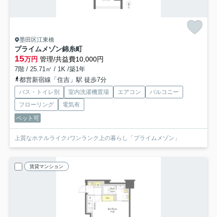
墨田区江東橋
プライムメゾン錦糸町
15
万円
管理/共益費10,000円
7階 / 25.71㎡ / 1K /築1年
都営新宿線「住吉」駅 徒歩7分
バス・トイレ別
室内洗濯機置場
エアコン
バルコニー
フローリング
電気有
ペット可
上質なホテルライク♪ワンランク上の暮らし「プライムメゾン」
賃貸マンション