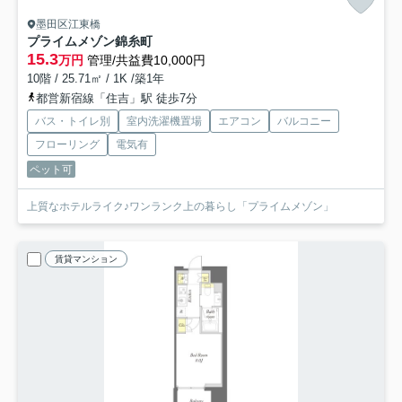
墨田区江東橋
プライムメゾン錦糸町
15.3
万円
管理/共益費10,000円
10階 / 25.71㎡ / 1K /築1年
都営新宿線「住吉」駅 徒歩7分
バス・トイレ別
室内洗濯機置場
エアコン
バルコニー
フローリング
電気有
ペット可
上質なホテルライク♪ワンランク上の暮らし「プライムメゾン」
賃貸マンション