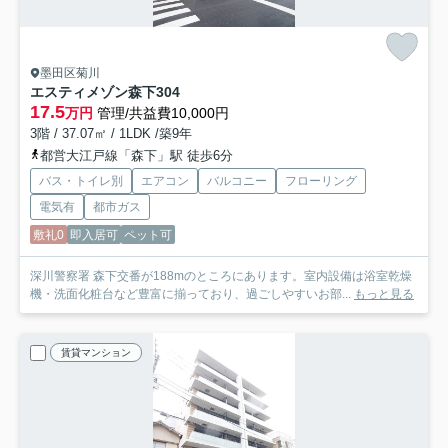
墨田区菊川
エスティメゾン森下
304
17.5
万円
管理/共益費10,000円
3階 / 37.07㎡ / 1LDK /築9年
都営大江戸線「森下」駅 徒歩6分
バス・トイレ別
エアコン
バルコニー
フローリング
電気有
都市ガス
敷礼0
即入居可
ペット可
深川警察署 森下交番が188mのところにあります。室内設備は浴室乾燥
機・洗面化粧台など豊富に揃っており、過ごしやすいお部...
もっと見る
賃貸マンション