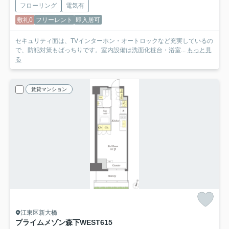
フローリング
電気有
敷礼0
フリーレント
即入居可
セキュリティ面は、TVインターホン・オートロックなど充実しているの
で、防犯対策もばっちりです。室内設備は洗面化粧台・浴室...
もっと見
る
賃貸マンション
江東区新大橋
プライムメゾン森下WEST
615