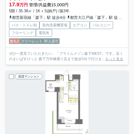
17.9
万円
管理/共益費15,000円
5階 / 35.38㎡ / 1K＋S(納戸) /築3年
都営新宿線「森下」駅 徒歩4分
都営大江戸線「森下」駅 徒歩4分
バス・トイレ別
室内洗濯機置場
エアコン
バルコニー
フローリング
電気有
敷礼0
フリーレント
即入居可
ぜひ一度見ていただきたい、「プライムメゾン森下WEST」です。近く
のまいばすけっと 森下万年橋通り店まで徒歩5分で行けま...
もっと見る
賃貸マンション