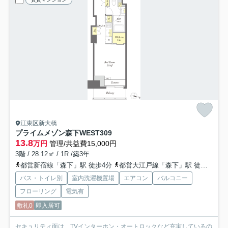
江東区新大橋
プライムメゾン森下WEST
309
13.8
万円
管理/共益費15,000円
3階 / 28.12㎡ / 1R /築3年
都営新宿線「森下」駅 徒歩4分
都営大江戸線「森下」駅 徒歩4分
バス・トイレ別
室内洗濯機置場
エアコン
バルコニー
フローリング
電気有
敷礼0
即入居可
セキュリティ面は、TVインターホン・オートロックなど充実しているの