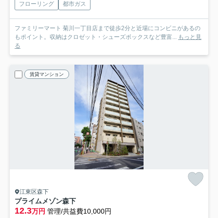
フローリング
都市ガス
ファミリーマート 菊川一丁目店まで徒歩2分と近場にコンビニがあるの
もポイント。収納はクロゼット・シューズボックスなど豊富...
もっと見
る
賃貸マンション
江東区森下
プライムメゾン森下
12.3
万円
管理/共益費10,000円