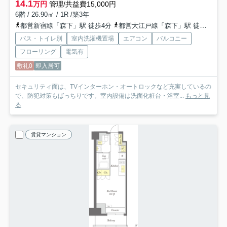
14.1
万円
管理/共益費15,000円
6階 / 26.90㎡ / 1R /築3年
都営新宿線「森下」駅 徒歩4分
都営大江戸線「森下」駅 徒歩4分
バス・トイレ別
室内洗濯機置場
エアコン
バルコニー
フローリング
電気有
敷礼0
即入居可
セキュリティ面は、TVインターホン・オートロックなど充実しているの
で、防犯対策もばっちりです。室内設備は洗面化粧台・浴室...
もっと見
る
賃貸マンション