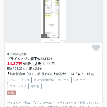
江東区新大橋
プライムメゾン森下WEST
505
14.2
万円
管理/共益費15,000円
5階 / 28.32㎡ / 1R /築3年
都営新宿線「森下」駅 徒歩4分
都営大江戸線「森下」駅 徒歩4分
バス・トイレ別
室内洗濯機置場
エアコン
バルコニー
フローリング
電気有
敷礼0
セキュリティ面は、TVインターホン・オートロックなど充実しているの