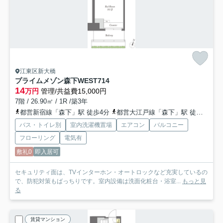
江東区新大橋
プライムメゾン森下WEST
714
14
万円
管理/共益費15,000円
7階 / 26.90㎡ / 1R /築3年
都営新宿線「森下」駅 徒歩4分
都営大江戸線「森下」駅 徒歩4分
バス・トイレ別
室内洗濯機置場
エアコン
バルコニー
フローリング
電気有
敷礼0
即入居可
セキュリティ面は、TVインターホン・オートロックなど充実しているの
で、防犯対策もばっちりです。室内設備は洗面化粧台・浴室...
もっと見
る
賃貸マンション