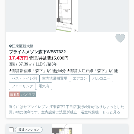
江東区新大橋
プライムメゾン森下WEST
322
17.4
万円
管理/共益費15,000円
3階 / 37.39㎡ / 1LDK /築3年
都営新宿線「森下」駅 徒歩4分
都営大江戸線「森下」駅 徒歩4分
バス・トイレ別
室内洗濯機置場
エアコン
バルコニー
フローリング
電気有
敷礼0
パノラマ
近くにはセブンイレブン 江東森下1丁目店(徒歩4分)がありちょっとした
買い物に便利です。室内設備は洗面所独立・浴室乾燥機...
もっと見る
賃貸マンション