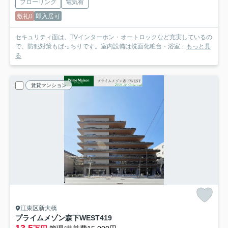
フローリング
電気有
敷礼0
即入居可
セキュリティ面は、TVインターホン・オートロックなど充実しているの
で、防犯対策もばっちりです。室内設備は洗面化粧台・浴室...
もっと見
る
賃貸マンション
江東区新大橋
プライムメゾン森下WEST
419