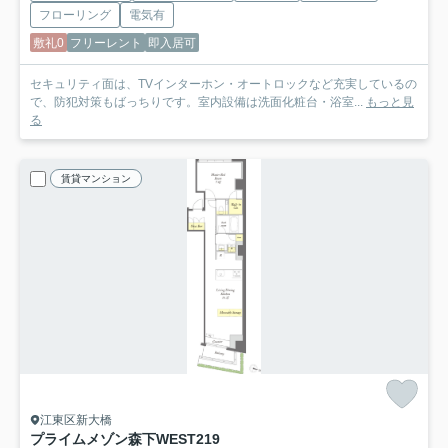
フローリング
電気有
敷礼0
フリーレント
即入居可
セキュリティ面は、TVインターホン・オートロックなど充実しているの
で、防犯対策もばっちりです。室内設備は洗面化粧台・浴室...
もっと見
る
賃貸マンション
江東区新大橋
プライムメゾン森下WEST
219