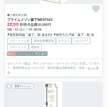
江東区新大橋
プライムメゾン森下WEST
523
22
万円
管理/共益費20,000円
5階 / 43.12㎡ / 1R /築3年
都営新宿線「森下」駅 徒歩4分
都営大江戸線「森下」駅 徒歩4分
バス・トイレ別
室内洗濯機置場
エアコン
バルコニー
フローリング
電気有
敷礼0
フリーレント
即入居可
セキュリティ面は、TVインターホン・オートロックなど充実しているの
で、防犯対策もばっちりです。室内設備は洗面化粧台・浴室...
もっと見
る
賃貸マンション