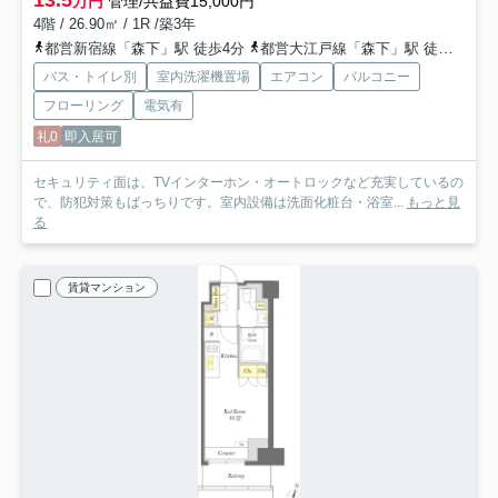
13.5
万円
管理/共益費15,000円
4階 / 26.90㎡ / 1R /築3年
都営新宿線「森下」駅 徒歩4分
都営大江戸線「森下」駅 徒歩4分
バス・トイレ別
室内洗濯機置場
エアコン
バルコニー
フローリング
電気有
礼0
即入居可
セキュリティ面は、TVインターホン・オートロックなど充実しているの
で、防犯対策もばっちりです。室内設備は洗面化粧台・浴室...
もっと見
る
賃貸マンション