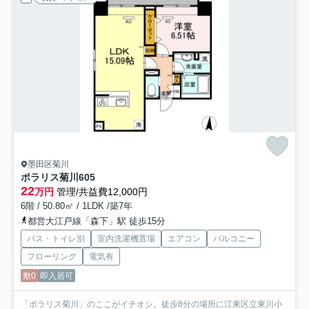
墨田区菊川
ポラリス菊川
605
22
万円
管理/共益費12,000円
6階 / 50.80㎡ / 1LDK /築7年
都営大江戸線「森下」駅 徒歩15分
バス・トイレ別
室内洗濯機置場
エアコン
バルコニー
フローリング
電気有
敷0
即入居可
「ポラリス菊川」のここがイチオシ。徒歩8分の場所に江東区立東川小