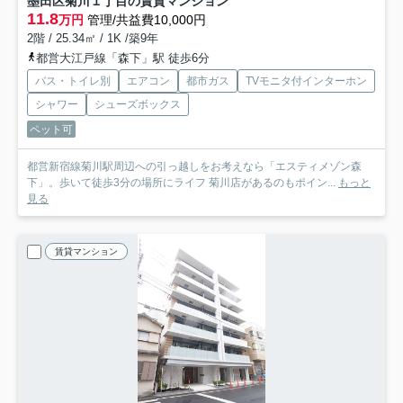
墨田区菊川１丁目の賃貸マンション
11.8
万円
管理/共益費10,000円
2階 / 25.34㎡ / 1K /築9年
都営大江戸線「森下」駅 徒歩6分
バス・トイレ別
エアコン
都市ガス
TVモニタ付インターホン
シャワー
シューズボックス
ペット可
都営新宿線菊川駅周辺への引っ越しをお考えなら「エスティメゾン森
下」。歩いて徒歩3分の場所にライフ 菊川店があるのもポイン...
もっと
見る
賃貸マンション