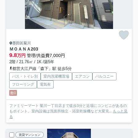
墨田区菊川
ＭＯＡＮＡ
203
9.8
万円
管理/共益費7,000円
2階 / 21.76㎡ / 1K /築5年
都営大江戸線「森下」駅 徒歩5分
バス・トイレ別
室内洗濯機置場
エアコン
バルコニー
フローリング
電気有
敷0
ファミリーマート 菊川一丁目店まで徒歩3分と近場にコンビニがあるの
もポイント。室内設備は洗面所独立・浴室乾燥機など大変充...
もっと見
る
賃貸マンション