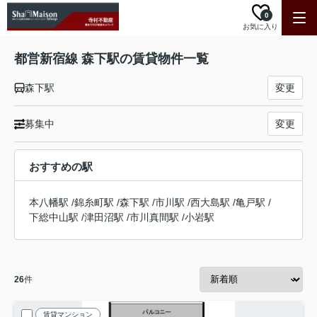
0
お気に入り
都営新宿線 森下駅の賃貸物件一覧
森下駅
変更
募集中
変更
おすすめの駅
本八幡駅
/
錦糸町駅
/
森下駅
/
市川駅
/
西大島駅
/
亀戸駅
/
下総中山駅
/
津田沼駅
/
市川真間駅
/
小岩駅
26
件
賃貸マンション