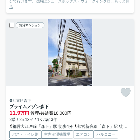
分で行けます。収納はシューズボックス・ウォークインクロ...
もっと見
る
賃貸マンション
江東区森下
プライムメゾン森下
11.9
万円
管理/共益費10,000円
2階 / 25.12㎡ / 1K /築13年
都営大江戸線「森下」駅 徒歩4分
都営新宿線「森下」駅 徒歩4分
バス・トイレ別
室内洗濯機置場
エアコン
バルコニー