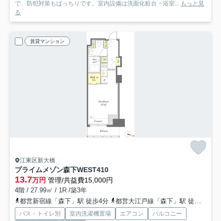
で、防犯対策もばっちりです。室内設備は洗面化粧台・浴室...
もっと見
る
賃貸マンション
江東区新大橋
プライムメゾン森下WEST
410
13.7
万円
管理/共益費15,000円
4階 / 27.99㎡ / 1R /築3年
都営新宿線「森下」駅 徒歩4分
都営大江戸線「森下」駅 徒歩4分
バス・トイレ別
室内洗濯機置場
エアコン
バルコニー