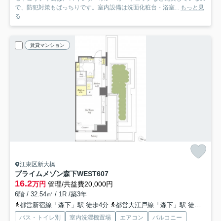
で、防犯対策もばっちりです。室内設備は洗面化粧台・浴室...
もっと見
る
賃貸マンション
江東区新大橋
プライムメゾン森下WEST
607
16.2
万円
管理/共益費20,000円
6階 / 32.54㎡ / 1R /築3年
都営新宿線「森下」駅 徒歩4分
都営大江戸線「森下」駅 徒歩4分
バス・トイレ別
室内洗濯機置場
エアコン
バルコニー