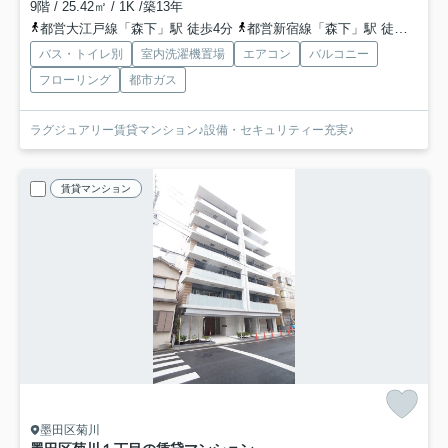
9階 / 25.42㎡ / 1K /築13年
都営大江戸線「森下」駅 徒歩4分
都営新宿線「森下」駅 徒歩4分
バス・トイレ別
室内洗濯機置場
エアコン
バルコニー
フローリング
都市ガス
ラグジュアリー賃貸マンション♪設備・セキュリティー充実♪
賃貸マンション
墨田区菊川