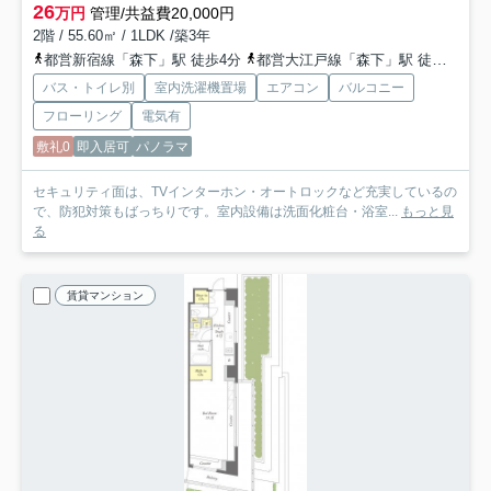
26
万円
管理/共益費20,000円
2階 / 55.60㎡ / 1LDK /築3年
都営新宿線「森下」駅 徒歩4分
都営大江戸線「森下」駅 徒歩4分
バス・トイレ別
室内洗濯機置場
エアコン
バルコニー
フローリング
電気有
敷礼0
即入居可
パノラマ
セキュリティ面は、TVインターホン・オートロックなど充実しているの
で、防犯対策もばっちりです。室内設備は洗面化粧台・浴室...
もっと見
る
賃貸マンション