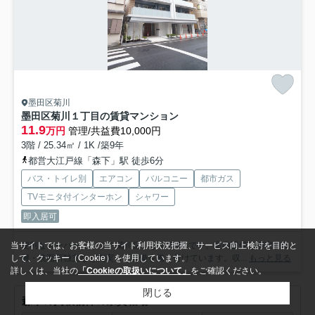
墨田区菊川
墨田区菊川１丁目の賃貸マンション
11.9
万円
管理/共益費10,000円
3階 / 25.34㎡ / 1K /築9年
都営大江戸線「森下」駅 徒歩6分
バス・トイレ別
エアコン
バルコニー
都市ガス
TVモニタ付インターホン
シャワー
即入居可
便利なスーパー「ライフ 菊川店」まで179mです。室内設備は浴室乾燥
当サイトでは、お客様の当サイト利用状況把握、サービス向上検討を目的と
機・洗面所独立など充実した設備を備え付けています。収...
もっと見る
して、クッキー（Cookie）を使用しています。
詳しくは、当社の
「Cookieの取扱いについて」
をご確認ください。
閉じる
森下の掲載物件の家賃相場