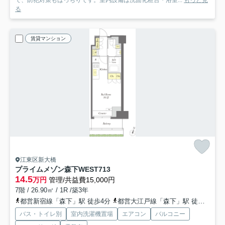
で、防犯対策もばっちりです。室内設備は洗面化粧台・浴室...
もっと見
る
賃貸マンション
江東区新大橋
プライムメゾン森下WEST
713
14.5
万円
管理/共益費15,000円
7階 / 26.90㎡ / 1R /築3年
都営新宿線「森下」駅 徒歩4分
都営大江戸線「森下」駅 徒歩4分
バス・トイレ別
室内洗濯機置場
エアコン
バルコニー