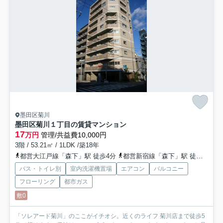
墨田区菊川
墨田区菊川１丁目の賃貸マンション
17
万円
管理/共益費10,000円
3階 / 53.21㎡ / 1LDK /築18年
都営大江戸線「森下」駅 徒歩4分
都営新宿線「森下」駅 徒歩4分
バス・トイレ別
室内洗濯機置場
エアコン
バルコニー
フローリング
都市ガス
敷0
「ソレアード菊川」のここがイチオシ。近くのライフ 菊川店まで徒歩5