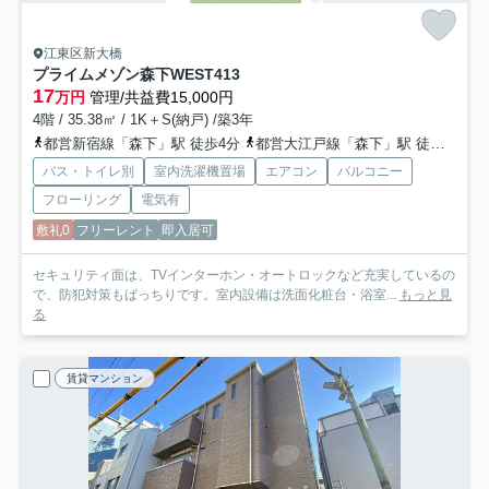
江東区新大橋
プライムメゾン森下WEST
413
17
万円
管理/共益費15,000円
4階 / 35.38㎡ / 1K＋S(納戸) /築3年
都営新宿線「森下」駅 徒歩4分
都営大江戸線「森下」駅 徒歩4分
バス・トイレ別
室内洗濯機置場
エアコン
バルコニー
フローリング
電気有
敷礼0
フリーレント
即入居可
セキュリティ面は、TVインターホン・オートロックなど充実しているの
で、防犯対策もばっちりです。室内設備は洗面化粧台・浴室...
もっと見
る
賃貸マンション