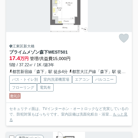
江東区新大橋
プライムメゾン森下WEST
501
17.4
万円
管理/共益費15,000円
5階 / 37.22㎡ / 1K /築3年
都営新宿線「森下」駅 徒歩4分
都営大江戸線「森下」駅 徒歩4分
バス・トイレ別
室内洗濯機置場
エアコン
バルコニー
フローリング
電気有
敷礼0
セキュリティ面は、TVインターホン・オートロックなど充実しているの
で、防犯対策もばっちりです。室内設備は洗面化粧台・浴室...
もっと見
る
賃貸マンション