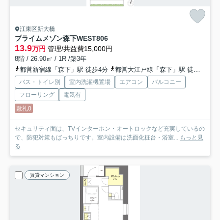
江東区新大橋
プライムメゾン森下WEST
806
13.9
万円
管理/共益費15,000円
8階 / 26.90㎡ / 1R /築3年
都営新宿線「森下」駅 徒歩4分
都営大江戸線「森下」駅 徒歩4分
バス・トイレ別
室内洗濯機置場
エアコン
バルコニー
フローリング
電気有
敷礼0
セキュリティ面は、TVインターホン・オートロックなど充実しているの
で、防犯対策もばっちりです。室内設備は洗面化粧台・浴室...
もっと見
る
賃貸マンション