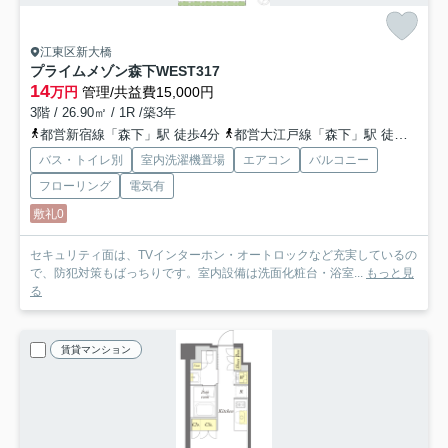
江東区新大橋
プライムメゾン森下WEST
317
14
万円
管理/共益費15,000円
3階 / 26.90㎡ / 1R /築3年
都営新宿線「森下」駅 徒歩4分
都営大江戸線「森下」駅 徒歩4分
バス・トイレ別
室内洗濯機置場
エアコン
バルコニー
フローリング
電気有
敷礼0
セキュリティ面は、TVインターホン・オートロックなど充実しているの
で、防犯対策もばっちりです。室内設備は洗面化粧台・浴室...
もっと見
る
賃貸マンション