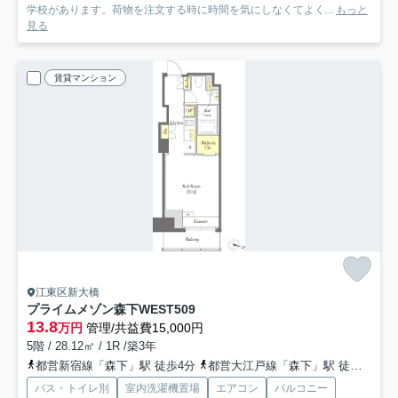
学校があります。荷物を注文する時に時間を気にしなくてよく...
もっと
見る
賃貸マンション
江東区新大橋
プライムメゾン森下WEST
509
13.8
万円
管理/共益費15,000円
5階 / 28.12㎡ / 1R /築3年
都営新宿線「森下」駅 徒歩4分
都営大江戸線「森下」駅 徒歩4分
バス・トイレ別
室内洗濯機置場
エアコン
バルコニー