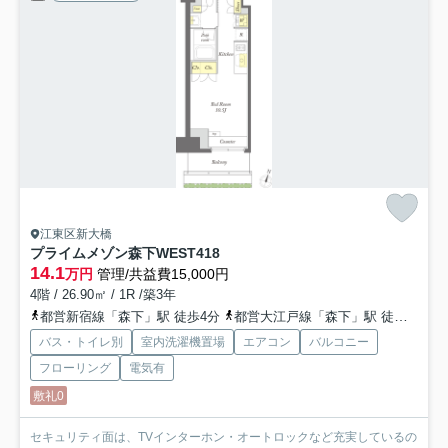
江東区新大橋
プライムメゾン森下WEST
418
14.1
万円
管理/共益費15,000円
4階 / 26.90㎡ / 1R /築3年
都営新宿線「森下」駅 徒歩4分
都営大江戸線「森下」駅 徒歩4分
バス・トイレ別
室内洗濯機置場
エアコン
バルコニー
フローリング
電気有
敷礼0
セキュリティ面は、TVインターホン・オートロックなど充実しているの