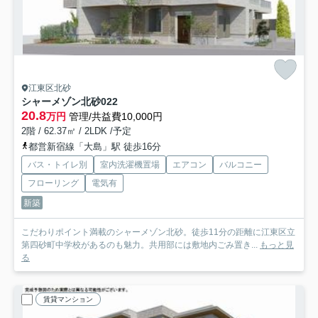
江東区北砂
シャーメゾン北砂
022
20.8
万円
管理/共益費10,000円
2階 / 62.37㎡ / 2LDK /予定
都営新宿線「大島」駅 徒歩16分
バス・トイレ別
室内洗濯機置場
エアコン
バルコニー
フローリング
電気有
新築
こだわりポイント満載のシャーメゾン北砂。徒歩11分の距離に江東区立
第四砂町中学校があるのも魅力。共用部には敷地内ごみ置き...
もっと見
る
賃貸マンション