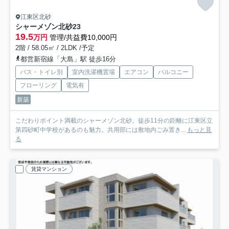
江東区北砂
シャーメゾン北砂
23
19.5
万円
管理/共益費10,000円
2階 / 58.05㎡ / 2LDK /予定
都営新宿線「大島」駅 徒歩16分
バス・トイレ別
室内洗濯機置場
エアコン
バルコニー
フローリング
電気有
新築
こだわりポイント満載のシャーメゾン北砂。徒歩11分の距離に江東区立
第四砂町中学校があるのも魅力。共用部には敷地内ごみ置き...
もっと見
る
賃貸マンション