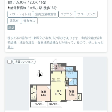
1階 / 55.80㎡ / 2LDK /予定
都営新宿線「大島」駅 徒歩16分
バス・トイレ別
室内洗濯機置場
エアコン
フローリング
電気有
都市ガス
新築
徒歩7分の場所に江東区立小名木川小学校があります。室内設備は浴室
乾燥機・洗面化粧台・食器洗乾燥機などが揃っているので、快...
もっと
見る
賃貸マンション