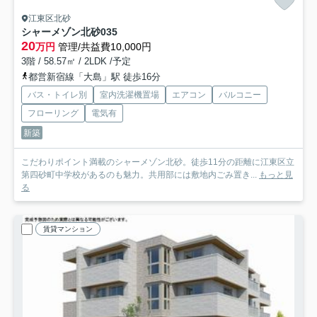
江東区北砂
シャーメゾン北砂
035
20
万円
管理/共益費10,000円
3階 / 58.57㎡ / 2LDK /予定
都営新宿線「大島」駅 徒歩16分
バス・トイレ別
室内洗濯機置場
エアコン
バルコニー
フローリング
電気有
新築
こだわりポイント満載のシャーメゾン北砂。徒歩11分の距離に江東区立
第四砂町中学校があるのも魅力。共用部には敷地内ごみ置き...
もっと見
る
賃貸マンション