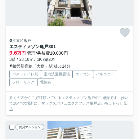
江東区亀戸
エスティメゾン亀戸
301
9.6
万円
管理/共益費10,000円
3階 / 23.10㎡ / 1K /築20年
都営新宿線「大島」駅 徒歩14分
バス・トイレ別
室内洗濯機置場
エアコン
バルコニー
フローリング
電気有
多くの方からご好評頂いているエスティメゾン亀戸のご紹介です。歩い
て284mの場所に、マックスバリュエクスプレス亀戸店があ...
もっと見
る
賃貸マンション