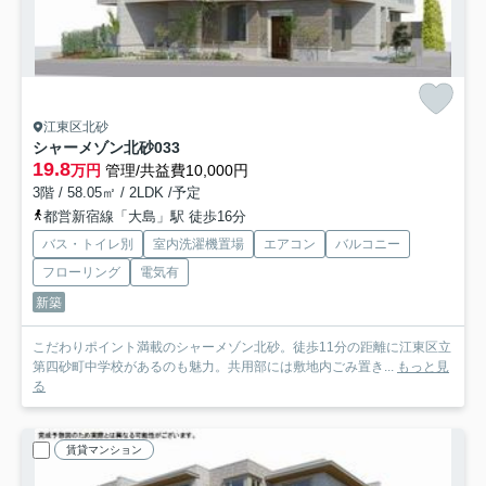
江東区北砂
シャーメゾン北砂
033
19.8
万円
管理/共益費10,000円
3階 / 58.05㎡ / 2LDK /予定
都営新宿線「大島」駅 徒歩16分
バス・トイレ別
室内洗濯機置場
エアコン
バルコニー
フローリング
電気有
新築
こだわりポイント満載のシャーメゾン北砂。徒歩11分の距離に江東区立
第四砂町中学校があるのも魅力。共用部には敷地内ごみ置き...
もっと見
る
賃貸マンション