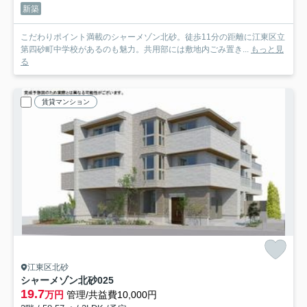
新築
こだわりポイント満載のシャーメゾン北砂。徒歩11分の距離に江東区立
第四砂町中学校があるのも魅力。共用部には敷地内ごみ置き...
もっと見
る
賃貸マンション
江東区北砂
シャーメゾン北砂
025
19.7
万円
管理/共益費10,000円