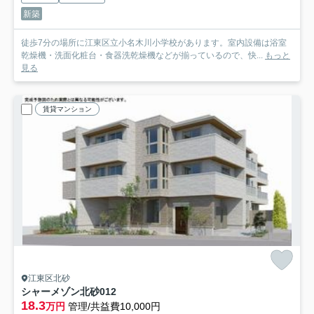
新築
徒歩7分の場所に江東区立小名木川小学校があります。室内設備は浴室
乾燥機・洗面化粧台・食器洗乾燥機などが揃っているので、快...
もっと
見る
賃貸マンション
江東区北砂
シャーメゾン北砂
012
18.3
万円
管理/共益費10,000円