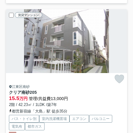
賃貸マンション
江東区南砂
クリア南砂
205
15.5
万円
管理/共益費13,000円
2階 / 42.23㎡ / 1LDK /築7年
都営新宿線「大島」駅 徒歩35分
バス・トイレ別
室内洗濯機置場
エアコン
バルコニー
電気有
都市ガス