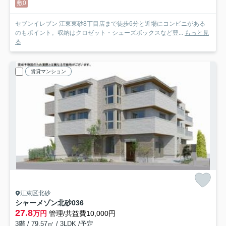
敷0
セブンイレブン 江東東砂8丁目店まで徒歩6分と近場にコンビニがある
のもポイント。収納はクロゼット・シューズボックスなど豊...
もっと見
る
賃貸マンション
江東区北砂
シャーメゾン北砂
036
27.8
万円
管理/共益費10,000円
3階 / 79.57㎡ / 3LDK /予定