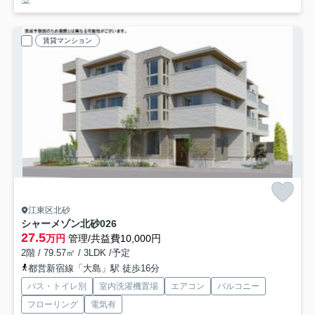
賃貸マンション
江東区北砂
シャーメゾン北砂
026
27.5
万円
管理/共益費10,000円
2階 / 79.57㎡ / 3LDK /予定
都営新宿線「大島」駅 徒歩16分
バス・トイレ別
室内洗濯機置場
エアコン
バルコニー
フローリング
電気有