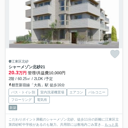
江東区北砂
シャーメゾン北砂
21
20.3
万円
管理/共益費10,000円
2階 / 60.25㎡ / 2LDK /予定
都営新宿線「大島」駅 徒歩16分
バス・トイレ別
室内洗濯機置場
エアコン
バルコニー
フローリング
電気有
新築
こだわりポイント満載のシャーメゾン北砂。徒歩11分の距離に江東区立
第四砂町中学校があるのも魅力。共用部には敷地内ごみ置き...
もっと見