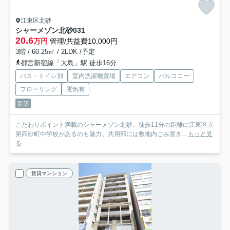
江東区北砂
シャーメゾン北砂
031
20.6
万円
管理/共益費10,000円
3階 / 60.25㎡ / 2LDK /予定
都営新宿線「大島」駅 徒歩16分
バス・トイレ別
室内洗濯機置場
エアコン
バルコニー
フローリング
電気有
新築
こだわりポイント満載のシャーメゾン北砂。徒歩11分の距離に江東区立
第四砂町中学校があるのも魅力。共用部には敷地内ごみ置き...
もっと見
る
賃貸マンション