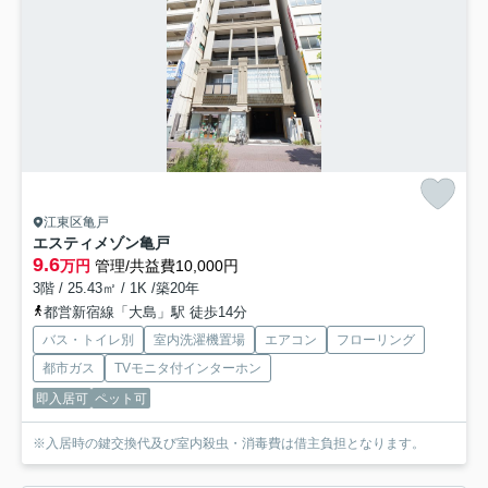
江東区亀戸
エスティメゾン亀戸
9.6
万円
管理/共益費10,000円
3階 / 25.43㎡ / 1K /築20年
都営新宿線「大島」駅 徒歩14分
バス・トイレ別
室内洗濯機置場
エアコン
フローリング
都市ガス
TVモニタ付インターホン
即入居可
ペット可
※入居時の鍵交換代及び室内殺虫・消毒費は借主負担となります。