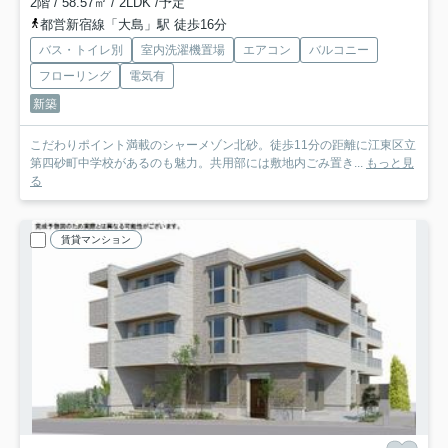
2階 / 58.57㎡ / 2LDK /予定
都営新宿線「大島」駅 徒歩16分
バス・トイレ別
室内洗濯機置場
エアコン
バルコニー
フローリング
電気有
新築
こだわりポイント満載のシャーメゾン北砂。徒歩11分の距離に江東区立
第四砂町中学校があるのも魅力。共用部には敷地内ごみ置き...
もっと見
る
賃貸マンション