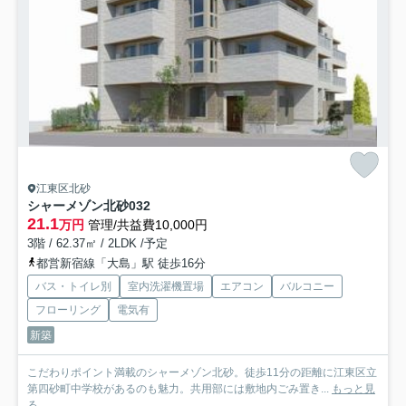
江東区北砂
シャーメゾン北砂
032
21.1
万円
管理/共益費10,000円
3階 / 62.37㎡ / 2LDK /予定
都営新宿線「大島」駅 徒歩16分
バス・トイレ別
室内洗濯機置場
エアコン
バルコニー
フローリング
電気有
新築
こだわりポイント満載のシャーメゾン北砂。徒歩11分の距離に江東区立
第四砂町中学校があるのも魅力。共用部には敷地内ごみ置き...
もっと見
る