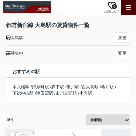
0
お気に入り
都営新宿線 大島駅の賃貸物件一覧
大島駅
変更
募集中
変更
おすすめの駅
本八幡駅
/
錦糸町駅
/
森下駅
/
市川駅
/
西大島駅
/
亀戸駅
/
下総中山駅
/
津田沼駅
/
市川真間駅
/
小岩駅
16
件
アパート