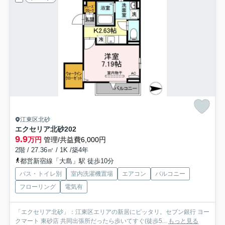
江東区北砂
エクセリア北砂
202
9.9
万円
管理/共益費6,000円
2階 / 27.36㎡ / 1K /築4年
都営新宿線「大島」駅 徒歩10分
バス・トイレ別
室内洗濯機置場
エアコン
バルコニー
フローリング
電気有
「エクセリア北砂」：江東区エリアの新居にピッタリ。セブン銀行 ヨー
クマート 東砂店 共同出張所だったら歩いてすぐ(徒歩5...
もっと見る