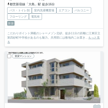
都営新宿線「大島」駅 徒歩16分
バス・トイレ別
室内洗濯機置場
エアコン
バルコニー
フローリング
電気有
新築
こだわりポイント満載のシャーメゾン北砂。徒歩11分の距離に江東区立
第四砂町中学校があるのも魅力。共用部には敷地内ごみ置き...
もっと見
る
賃貸マンション