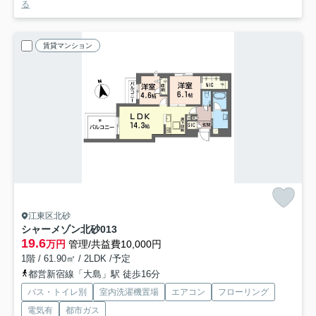
る
賃貸マンション
江東区北砂
シャーメゾン北砂
013
19.6
万円
管理/共益費10,000円
1階 / 61.90㎡ / 2LDK /予定
都営新宿線「大島」駅 徒歩16分
バス・トイレ別
室内洗濯機置場
エアコン
フローリング
電気有
都市ガス