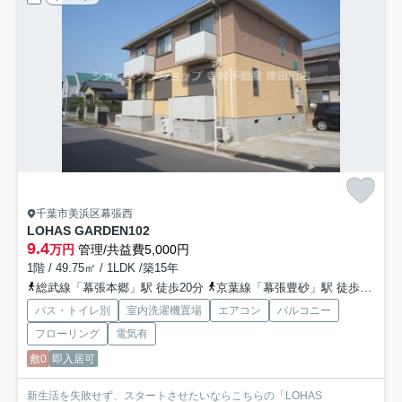
千葉市美浜区幕張西
LOHAS GARDEN
102
9.4
万円
管理/共益費5,000円
1階 / 49.75㎡ / 1LDK /築15年
総武線「幕張本郷」駅 徒歩20分
京葉線「幕張豊砂」駅 徒歩33分
バス・トイレ別
室内洗濯機置場
エアコン
バルコニー
フローリング
電気有
敷0
即入居可
新生活を失敗せず、スタートさせたいならこちらの「LOHAS