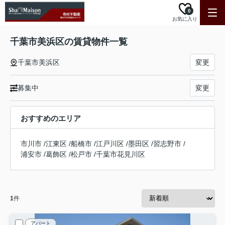
0
お気に入り
千葉市美浜区の賃貸物件一覧
千葉市美浜区
変更
募集中
変更
おすすめのエリア
市川市
/
江東区
/
船橋市
/
江戸川区
/
墨田区
/
習志野市
/
浦安市
/
葛飾区
/
松戸市
/
千葉市花見川区
1
件
アパート